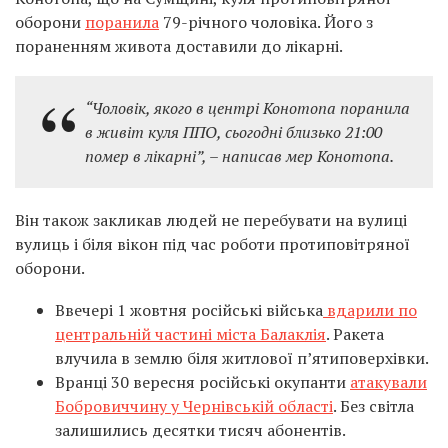
оборони
поранила
79-річного чоловіка. Його з
пораненням живота доставили до лікарні.
“Чоловік, якого в центрі Конотопа поранила
в живіт куля ППО, сьогодні близько 21:00
помер в лікарні”, – написав мер Конотопа.
Він також закликав людей не перебувати на вулиці
вулиць і біля вікон під час роботи протиповітряної
оборони.
Ввечері 1 жовтня російські війська
вдарили по
центральній частині міста Балаклія
. Ракета
влучила в землю біля житлової п’ятиповерхівки.
Вранці 30 вересня російські окупанти
атакували
Бобровиччину у Чернівській області
. Без світла
залишились десятки тисяч абонентів.