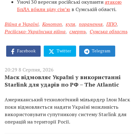
Уночі 30 вересня російські окупанти
атакою
БпЛА вбили цілу сім’ю
в Сумській області.
Війна в Україні
,
Конотоп
,
куля
,
поранення
,
ППО
,
Російсько-Українська війна
,
смерть
,
Сумська область
Facebook
Twitter
Telegram
20:29 8 Серпня, 2026
Маск відмовляє Україні у використанні
Starlink для ударів по РФ – The Atlantic
Американський технологічний мільярдер Ілон Маск
поки відмовляється надати Україні можливість
використовувати супутникову систему Starlink для
операцій на території Росії.