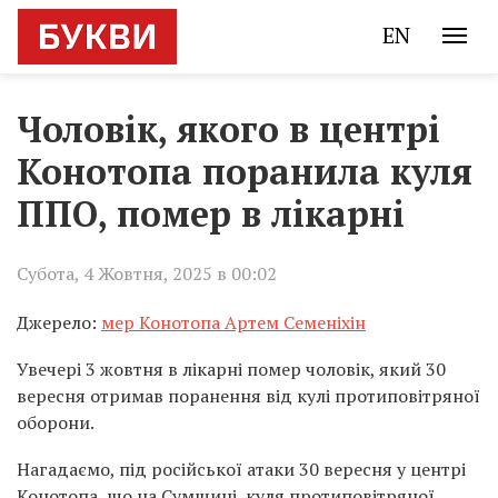
EN
Чоловік, якого в центрі
Конотопа поранила куля
ППО, помер в лікарні
Субота, 4 Жовтня, 2025 в 00:02
Джерело:
мер Конотопа Артем Семеніхін
Увечері 3 жовтня в лікарні помер чоловік, який 30
вересня отримав поранення від кулі протиповітряної
оборони.
Нагадаємо, під російської атаки 30 вересня у центрі
Конотопа, що на Сумщині, куля протиповітряної