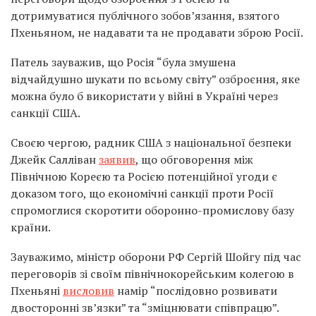
дотримуватися публічного зобов’язання, взятого
Пхеньяном, не надавати та не продавати зброю Росії.
Патель зауважив, що Росія “була змушена
відчайдушно шукати по всьому світу” озброєння, яке
можна було б використати у війні в Україні через
санкції США.
Своєю чергою, радник США з національної безпеки
Джейк Салліван
заявив
, що обговорення між
Північною Кореєю та Росією потенційної угоди є
доказом того, що економічні санкції проти Росії
спромоглися скоротити оборонно-промислову базу
країни.
Зауважимо, міністр оборони РФ Сергій Шойгу під час
переговорів зі своїм північнокорейським колегою в
Пхеньяні
висловив
намір “послідовно розвивати
двосторонні зв’язки” та “зміцнювати співпрацю”.