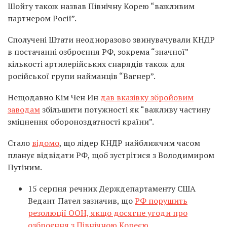
Шойгу також назвав Північну Корею “важливим
партнером Росії”.
Сполучені Штати неодноразово звинувачували КНДР
в постачанні озброєння РФ, зокрема “значної”
кількості артилерійських снарядів також для
російської групи найманців “Вагнер”.
Нещодавно Кім Чен Ин
дав вказівку збройовим
заводам
збільшити потужності як “важливу частину
зміцнення обороноздатності країни”.
Стало
відомо
, що лідер КНДР найближчим часом
планує відвідати РФ, щоб зустрітися з Володимиром
Путіним.
15 серпня речник Держдепартаменту США
Ведант Пател зазначив, що
РФ порушить
резолюції ООН, якщо досягне угоди про
озброєння з Північною Кореєю.