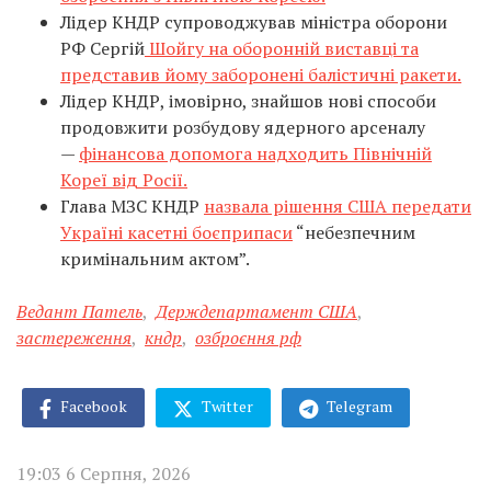
Лідер КНДР супроводжував міністра оборони
РФ Сергій
Шойгу на оборонній виставці та
представив йому заборонені балістичні ракети.
Лідер КНДР, імовірно, знайшов нові способи
продовжити розбудову ядерного арсеналу
—
фінансова допомога надходить Північній
Кореї від Росії.
Глава МЗС КНДР
назвала рішення США передати
Україні касетні боєприпаси
“небезпечним
кримінальним актом”.
Ведант Патель
,
Держдепартамент США
,
застереження
,
кндр
,
озброєння рф
Facebook
Twitter
Telegram
19:03 6 Серпня, 2026