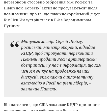
переговори стосовно озброєння між Росією та
Північною Кореєю “активно просуваються” після
повідомлень про те, що північнокорейський лідер
Кім Чен Ин зустрінеться в РФ з Володимиром
Путіним.
Минулого місяця Сергій Шойгу,
російський міністр оборони, відвідав
КНДР, щоб спробувати переконати
Пхеньян продати Росії артилерійські
боєприпаси, і у нас є інформація, що Кім
Чен Ин очікує на продовження цих
дискусій, включаючи дипломатичну
взаємодію в Росії на рівні лідерів, –
зазначив Патель.
Він наголосив, що США закликає КНДР припинити
переговори щодо озброєння з Росією та