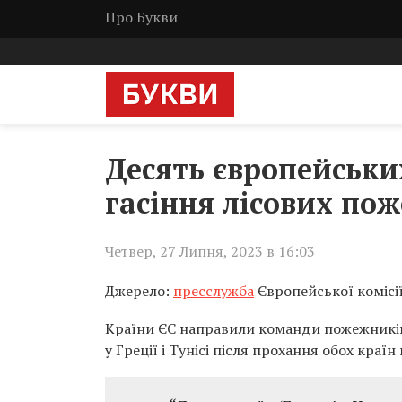
Про Букви
Десять європейськи
гасіння лісових пож
Четвер, 27 Липня, 2023 в 16:03
Джерело:
пресслужба
Європейської комісі
Країни ЄС направили команди пожежників 
у Греції і Тунісі після прохання обох краї