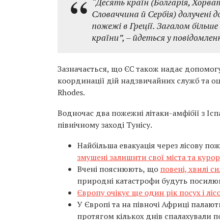
“Десять країн (Болгарія, Хорват
Словаччина й Сербія) долучені до
пожежі в Греції. Загалом більше
країни”, – йдеться у повідомленн
Зазначається, що ЄС також надає допомогу
координації дій надзвичайних служб та оці
Rhodes.
Водночас два пожежні літаки-амфібії з Іс
північному заході Тунісу.
Найбільша евакуація через лісову пож
змушені залишити свої міста та курор
Вчені пояснюють, що
повені, хвилі с
природні катастрофи будуть посилюв
Європу очікує ще один рік посух і лі
У Європі та на півночі Африці палають 
протягом кількох днів спалахували 