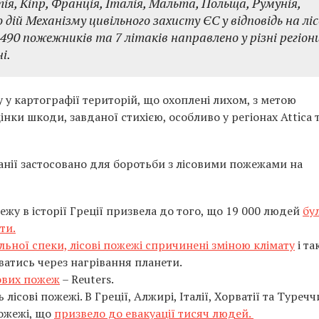
ія, Кіпр, Франція, Італія, Мальта, Польща, Румунія,
 дій Механізму цивільного захисту ЄС у відповідь на ліс
 490 пожежників та 7 літаків направлено у різні регіон
і.
 у картографії територій, що охоплені лихом, з метою
нки шкоди, завданої стихією, особливо у регіонах Attica 
панії застосовано для боротьби з лісовими пожежами на
ежу в історії Греції призвела до того, що 19 000 людей
бу
ти.
ильної спеки, лісові пожежі спричинені зміною клімату
і та
атись через нагрівання планети.
сових пожеж
– Reuters.
лісові пожежі. В Греції, Алжирі, Італії, Хорватії та Туречч
пожежі, що
призвело до евакуації тисяч людей.