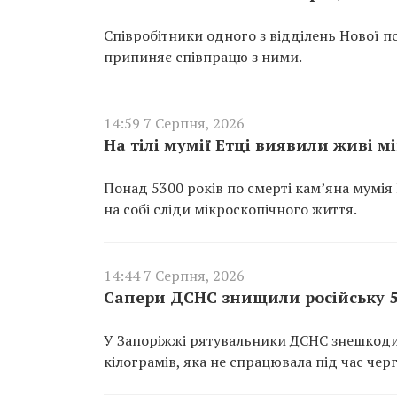
Співробітники одного з відділень Нової п
припиняє співпрацю з ними.
14:59 7 Серпня, 2026
На тілі мумії Етці виявили живі м
Понад 5300 років по смерті кам’яна мумія
на собі сліди мікроскопічного життя.
14:44 7 Серпня, 2026
Сапери ДСНС знищили російську 5
У Запоріжжі рятувальники ДСНС знешкоди
кілограмів, яка не спрацювала під час чер