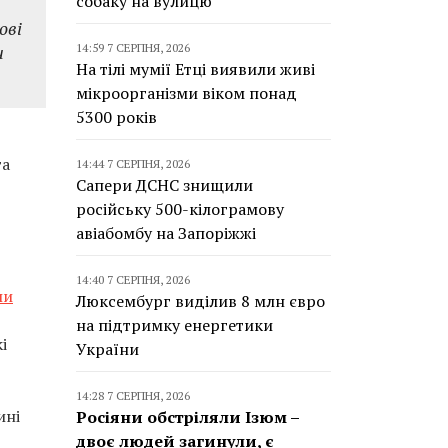
собаку на вулицю
ові
и
14:59 7 СЕРПНЯ, 2026
На тілі мумії Етці виявили живі
мікроорганізми віком понад
5300 років
та
14:44 7 СЕРПНЯ, 2026
Сапери ДСНС знищили
російську 500-кілограмову
авіабомбу на Запоріжжі
14:40 7 СЕРПНЯ, 2026
ли
Люксембург виділив 8 млн євро
на підтримку енергетики
кі
України
14:28 7 СЕРПНЯ, 2026
ині
Росіяни обстріляли Ізюм –
двоє людей загинули, є