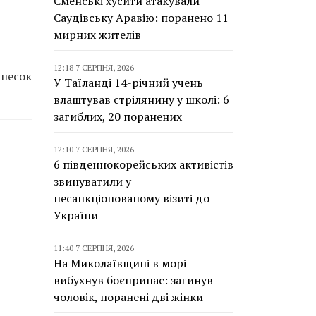
Єменські хусити атакували
Саудівську Аравію: поранено 11
мирних жителів
12:18 7 СЕРПНЯ, 2026
внесок
У Таїланді 14-річний учень
влаштував стрілянину у школі: 6
загиблих, 20 поранених
12:10 7 СЕРПНЯ, 2026
6 південнокорейських активістів
звинуватили у
несанкціонованому візиті до
України
11:40 7 СЕРПНЯ, 2026
На Миколаївщині в морі
вибухнув боєприпас: загинув
чоловік, поранені дві жінки