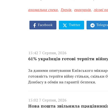
аномальна спека
,
Греція
,
евакуація
,
лісові 
Facebook
Twitter
Telegr
15:42 7 Серпня, 2026
61% українців готові терпіти війну
За даними опитування Київського міжнарод
готовність терпіти війну стільки, скільки
Донбасу в обмін на гарантії безпеки.
15:02 7 Серпня, 2026
Нова пошта звільнила працівників