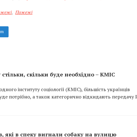
пожежі
,
Пожежі
am
 стільки, скільки буде необхідно – КМІС
ного інституту соціології (КМІС), більшість українців
 буде потрібно, а також категорично відкидають передачу Р
, які в спеку вигнали собаку на вулицю