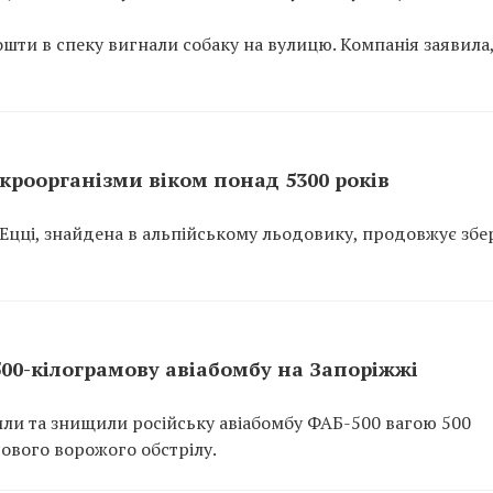
ошти в спеку вигнали собаку на вулицю. Компанія заявила
ікроорганізми віком понад 5300 років
 Ецці, знайдена в альпійському льодовику, продовжує збе
00-кілограмову авіабомбу на Запоріжжі
ли та знищили російську авіабомбу ФАБ-500 вагою 500
гового ворожого обстрілу.