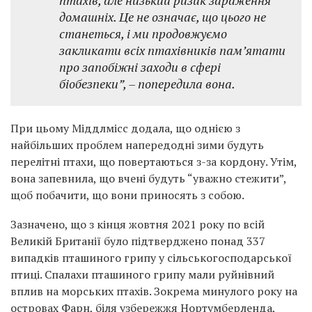
птахів, але низький ризик зараження
домашніх. Це не означає, що цього не
станеться, і ми продовжуємо
закликати всіх птахівників пам’ятати
про запобіжні заходи в сфері
біобезпеки”, – попередила вона.
При цьому Міддлмісс додала, що однією з
найбільших проблем напередодні зими будуть
перелітні птахи, що повертаються з-за кордону. Утім,
вона запевнила, що вчені будуть “уважно стежити”,
щоб побачити, що вони приносять з собою.
Зазначено, що з кінця жовтня 2021 року по всій
Великій Британії було підтверджено понад 337
випадків пташиного грипу у сільськогосподарської
птиці. Спалахи пташиного грипу мали руйнівний
вплив на морських птахів. Зокрема минулого року на
островах Фарн, біля узбережжя Нортумберленда,