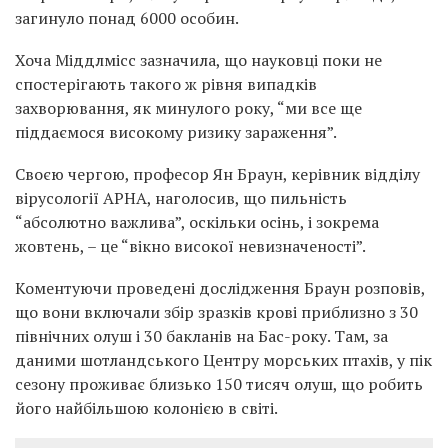
загинуло понад 6000 особин.
Хоча Міддлмісс зазначила, що науковці поки не
спостерігають такого ж рівня випадків
захворювання, як минулого року, “ми все ще
піддаємося високому ризику зараження”.
Своєю чергою, професор Ян Браун, керівник відділу
вірусології APHA, наголосив, що пильність
“абсолютно важлива”, оскільки осінь, і зокрема
жовтень, – це “вікно високої невизначеності”.
Коментуючи проведені дослідження Браун розповів,
що вони включали збір зразків крові приблизно з 30
північних олуш і 30 бакланів на Бас-року. Там, за
даними шотландського Центру морських птахів, у пік
сезону проживає близько 150 тисяч олуш, що робить
його найбільшою колонією в світі.