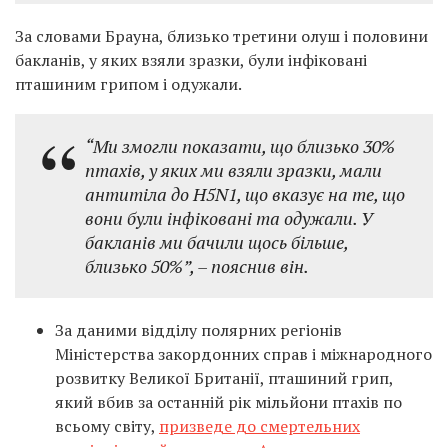
За словами Брауна, близько третини олуш і половини
бакланів, у яких взяли зразки, були інфіковані
пташиним грипом і одужали.
“Ми змогли показати, що близько 30%
птахів, у яких ми взяли зразки, мали
антитіла до H5N1, що вказує на те, що
вони були інфіковані та одужали. У
бакланів ми бачили щось більше,
близько 50%”, – пояснив він.
За даними відділу полярних регіонів
Міністерства закордонних справ і міжнародного
розвитку Великої Британії, пташиний грип,
який вбив за останній рік мільйони птахів по
всьому світу,
призведе до смертельних