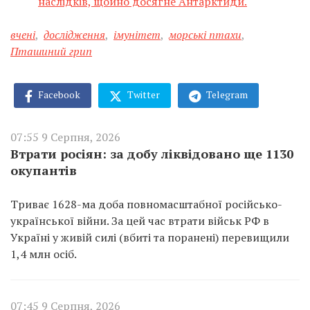
наслідків, щойно досягне Антарктиди.
вчені
,
дослідження
,
імунітет
,
морські птахи
,
Пташиний грип
Facebook
Twitter
Telegram
07:55 9 Серпня, 2026
Втрати росіян: за добу ліквідовано ще 1130
окупантів
Триває 1628-ма доба повномасштабної російсько-
української війни. За цей час втрати військ РФ в
Україні у живій силі (вбиті та поранені) перевищили
1,4 млн осіб.
07:45 9 Серпня, 2026