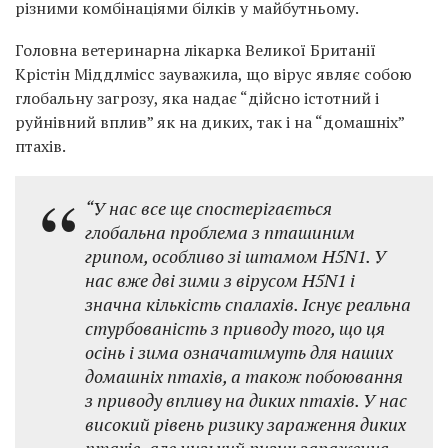
різними комбінаціями білків у майбутньому.
Головна ветеринарна лікарка Великої Британії
Крістін Міддлмісс зауважила, що вірус являє собою
глобальну загрозу, яка надає “дійсно істотний і
руйнівний вплив” як на диких, так і на “домашніх”
птахів.
“У нас все ще спостерігається
глобальна проблема з пташиним
грипом, особливо зі штамом H5N1. У
нас вже дві зими з вірусом H5N1 і
значна кількість спалахів. Існує реальна
стурбованість з приводу того, що ця
осінь і зима означатимуть для наших
домашніх птахів, а також побоювання
з приводу впливу на диких птахів. У нас
високий рівень ризику зараження диких