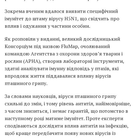
Зокрема вченим вдалося виявити специфічний
імунітет до штаму вірусу H5N1, що свідчить про
вплив і одужання у частини особин.
Як розповіли у виданні, великий дослідницький
Консорціум під назвою FluMap, очолюваний
командою Агентства з охорони здоров’я тварин і
рослин (APHA), створив лабораторні інструменти,
здатні аналізувати імунну відповідь у птахів, які
впродовж життя піддавалися впливу вірусів
пташиного грипу.
За словами науковців, віруси пташиного грипу
схильні до змін, і тому рівень антитіл, найімовірніше,
з часом знизиться, і немає гарантій, що потомство в
наступному році матиме імунітет. Проте експерти
сподіваються дослідити вплив антитіл на інфекцію,
щоб краще передбачити появу нових вірусів із