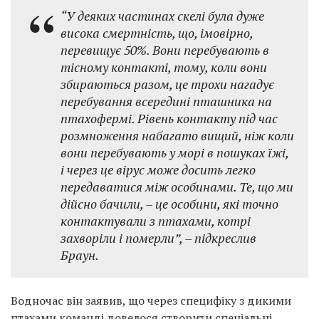
“У деяких частинах скелі була дуже
висока смертність, що, імовірно,
перевищує 50%. Вони перебувають в
тісному контакті, тому, коли вони
збираються разом, це трохи нагадує
перебування всередині пташника на
птахофермі. Рівень контакту під час
розмноження набагато вищий, ніж коли
вони перебувають у морі в пошуках їжі,
і через це вірус може досить легко
передаватися між особинами. Те, що ми
дійсно бачили, – це особини, які точно
контактували з птахами, котрі
захворіли і померли”, – підкреслив
Браун.
Водночас він заявив, що через специфіку з дикими
птахами команді довелося створити спеціальні