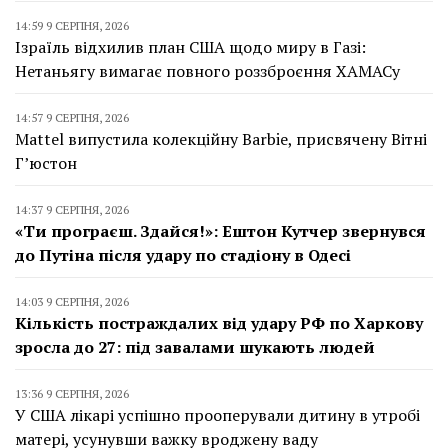
14:59 9 СЕРПНЯ, 2026
Ізраїль відхилив план США щодо миру в Газі:
Нетаньягу вимагає повного роззброєння ХАМАСу
14:57 9 СЕРПНЯ, 2026
Mattel випустила колекційну Barbie, присвячену Вітні
Г’юстон
14:37 9 СЕРПНЯ, 2026
«Ти програєш. Здайся!»: Ештон Кутчер звернувся
до Путіна після удару по стадіону в Одесі
14:03 9 СЕРПНЯ, 2026
Кількість постраждалих від удару РФ по Харкову
зросла до 27: під завалами шукають людей
13:36 9 СЕРПНЯ, 2026
У США лікарі успішно прооперували дитину в утробі
матері, усунувши важку вроджену ваду