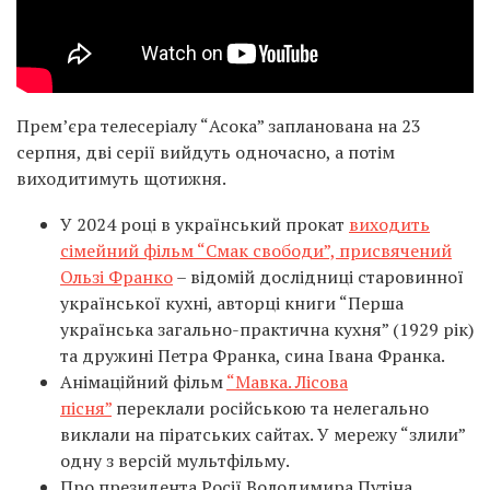
Прем’єра телесеріалу “Асока” запланована на 23
серпня, дві серії вийдуть одночасно, а потім
виходитимуть щотижня.
У 2024 році в український прокат
виходить
сімейний фільм “Смак свободи”, присвячений
Ользі Франко
– відомій дослідниці старовинної
української кухні, авторці книги “Перша
українська загально-практична кухня” (1929 рік)
та дружині Петра Франка, сина Івана Франка.
Анімаційний фільм
“Мавка. Лісова
пісня”
переклали російською та нелегально
виклали на піратських сайтах. У мережу “злили”
одну з версій мультфільму.
Про президента Росії Володимира Путіна