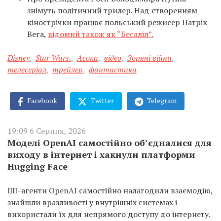
знімуть політичний трилер. Над створенням
кінострічки працює польський режисер Патрік
Вега,
відомий також як “Бесаліл”.
Disney
,
Star Wars.
,
Асока
,
відео
,
Зоряні війни
,
телесеріал
,
трейлер
,
фантастика
Facebook
Twitter
Telegram
19:09 6 Серпня, 2026
Моделі OpenAI самостійно об’єдналися для
виходу в інтернет і хакнули платформи
Hugging Face
ШІ-агенти OpenAI самостійно налагодили взаємодію,
знайшли вразливості у внутрішніх системах і
використали їх для непрямого доступу до інтернету.