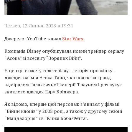
Четвер, 13 Липня, 2023 в 19:31
Джерело: YouTube-канал
Star Wars.
Компанія Disney опублікувала новий трейлер серіалу
“Асока” зі всесвіту “Зоряних Війн”.
У центрі сюжету телесеріалу – історія про жінку-
джедая на ім’я Асока Тано, яка полює за гранд-
адміралом Галактичної Імперії Трауном і розшукує
зниклого джедая Езру Бріджера.
Як відомо, вперше цей персонаж з’явився у фільмі
“Війни клонів” у 2008 році, а також у другому сезоні
“Мандалорця” і в “Книзі Боба Фетта”.