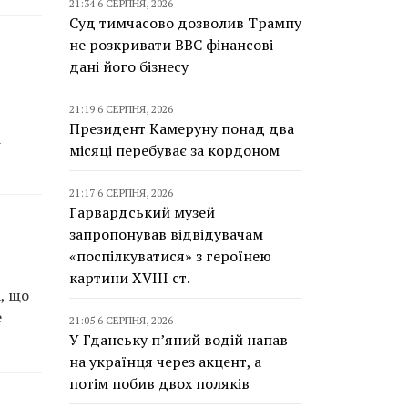
21:34 6 СЕРПНЯ, 2026
Суд тимчасово дозволив Трампу
не розкривати BBC фінансові
дані його бізнесу
21:19 6 СЕРПНЯ, 2026
Президент Камеруну понад два
а
місяці перебуває за кордоном
21:17 6 СЕРПНЯ, 2026
Гарвардський музей
запропонував відвідувачам
«поспілкуватися» з героїнею
картини XVIII ст.
, що
е
21:05 6 СЕРПНЯ, 2026
У Гданську п’яний водій напав
на українця через акцент, а
потім побив двох поляків