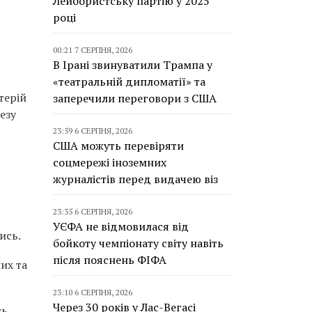
Лейбористську партію у 2025
році
00:21 7 СЕРПНЯ, 2026
В Ірані звинуватили Трампа у
«театральній дипломатії» та
терій
заперечили переговори з США
езу
23:59 6 СЕРПНЯ, 2026
США можуть перевіряти
соцмережі іноземних
журналістів перед видачею віз
23:35 6 СЕРПНЯ, 2026
УЄФА не відмовилася від
ись.
бойкоту чемпіонату світу навіть
після пояснень ФІФА
их та
23:10 6 СЕРПНЯ, 2026
Через 30 років у Лас-Вегасі
ть