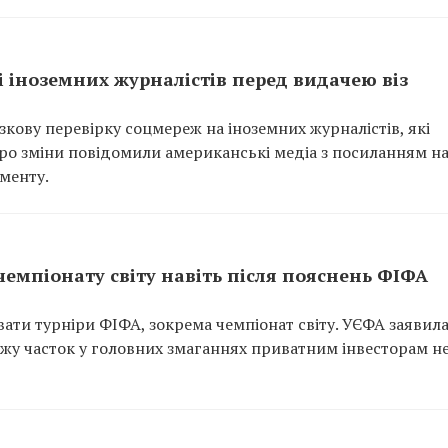
 іноземних журналістів перед видачею віз
ову перевірку соцмереж на іноземних журналістів, які
 Про зміни повідомили американські медіа з посиланням н
менту.
чемпіонату світу навіть після пояснень ФІФА
вати турніри ФІФА, зокрема чемпіонат світу. УЄФА заявила
ажу часток у головних змаганнях приватним інвесторам н