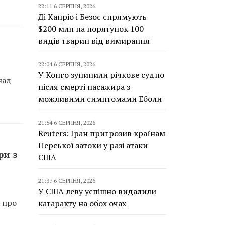
22:11 6 СЕРПНЯ, 2026
Ді Капріо і Безос спрямують
$200 млн на порятунок 100
видів тварин від вимирання
22:04 6 СЕРПНЯ, 2026
У Конго зупинили річкове судно
над
після смерті пасажира з
можливими симптомами Еболи
21:54 6 СЕРПНЯ, 2026
Reuters: Іран пригрозив країнам
Перської затоки у разі атаки
ри з
США
21:37 6 СЕРПНЯ, 2026
У США леву успішно видалили
а про
катаракту на обох очах