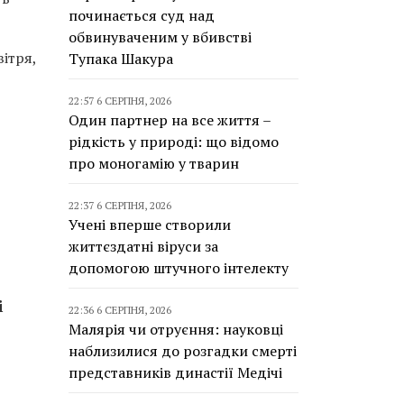
починається суд над
обвинуваченим у вбивстві
ітря,
Тупака Шакура
22:57 6 СЕРПНЯ, 2026
Один партнер на все життя –
рідкість у природі: що відомо
про моногамію у тварин
22:37 6 СЕРПНЯ, 2026
Учені вперше створили
життєздатні віруси за
допомогою штучного інтелекту
і
22:36 6 СЕРПНЯ, 2026
Малярія чи отруєння: науковці
наблизилися до розгадки смерті
представників династії Медічі