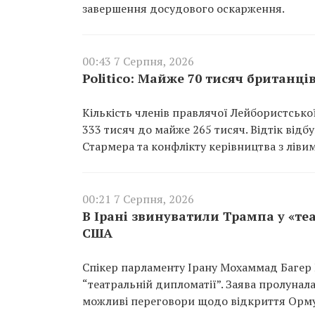
завершення досудового оскарження.
00:43 7 Серпня, 2026
Politico: Майже 70 тисяч британці
Кількість членів правлячої Лейбористської 
333 тисяч до майже 265 тисяч. Відтік відб
Стармера та конфлікту керівництва з лівим
00:21 7 Серпня, 2026
В Ірані звинуватили Трампа у «те
США
Спікер парламенту Ірану Мохаммад Багер
“театральній дипломатії”. Заява пролунал
можливі переговори щодо відкриття Орму