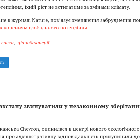
тепління, їхній ріст не встигатиме за змінами клімату.
е в журналі Nature, пов’язує зменшення забруднення пов
скоренням глобального потепління.
спека
,
ціанобактерії
am
хстану звинуватили у незаконному зберіганн
иканська Chevron, опинилася в центрі нового екологічного
ння про адміністративну відповідальність призупинили до