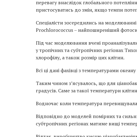
перевагу внаслідок глобального потеплінн
пристосуватись до змін, якщо темпи поте
Спеціалісти зосередились на моделюванні
Prochlorococcus – найпоширеніший фотоси
Під час моделювання вчені проаналізували
у тропічних та субтропічних регіонах Тихог
хлорофілу, а також розмір цих клітин.
Всі ці дані фахівці з температурами океану
Таким чином з’ясувалось, що для ціаноба
градусів. Саме за такої температури кліт
Водночас коли температура перевищувала +
Відповідно до моделей помірних та сильних
субтропічних регіонах матиме вищі темпе
Відтак, виробництво кисню ціанобактерія