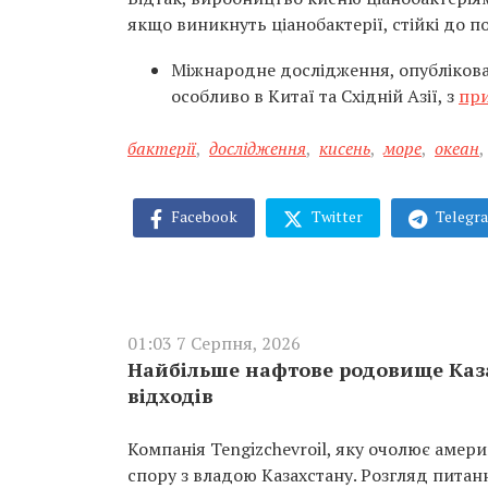
якщо виникнуть ціанобактерії, стійкі до по
Міжнародне дослідження, опублікован
особливо в Китаї та Східній Азії, з
при
бактерії
,
дослідження
,
кисень
,
море
,
океан
,
Facebook
Twitter
Telegr
01:03 7 Серпня, 2026
Найбільше нафтове родовище Каза
відходів
Компанія Tengizchevroil, яку очолює амер
спору з владою Казахстану. Розгляд пита