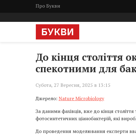
Про Букви
До кінця століття о
спекотними для бак
Субота, 27 Вересня, 2025 в 13:15
Джерело:
Nature Microbiology
За даними фахівців, вже до кінця століття
фотосинтетичних ціанобактерій, які вироб
До проведення моделювання експерти вважа