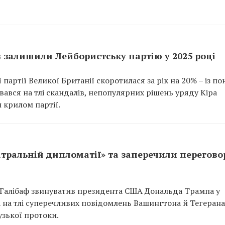
в залишили Лейбористську партію у 2025 році
партії Великої Британії скоротилася за рік на 20% – із по
увався на тлі скандалів, непопулярних рішень уряду Кіра
 крилом партії.
атральній дипломатії» та заперечили перегово
 Галібаф звинуватив президента США Дональда Трампа у
а на тлі суперечливих повідомлень Вашингтона й Тегеран
зької протоки.