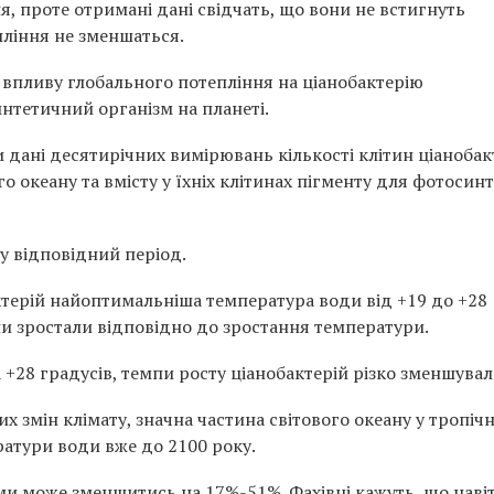
я, проте отримані дані свідчать, що вони не встигнуть
пління не зменшаться.
 впливу глобального потепління на ціанобактерію
нтетичний організм на планеті.
 дані десятирічних вимірювань кількості клітин ціанобак
о океану та вмісту у їхніх клітинах пігменту для фотосинт
 у відповідний період.
ктерій найоптимальніша температура води від +19 до +28
ини зростали відповідно до зростання температури.
28 градусів, темпи росту ціанобактерій різко зменшувал
 змін клімату, значна частина світового океану у тропічн
ратури води вже до 2100 року.
ми може зменшитись на 17%-51%. Фахівці кажуть, що наві