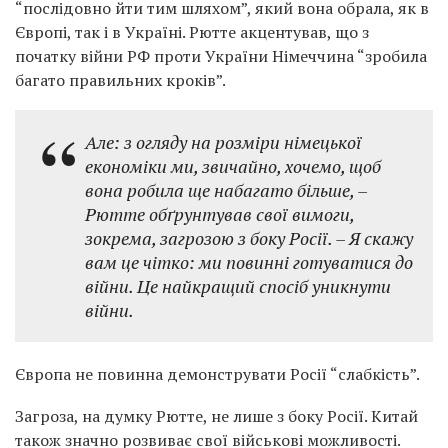
“послідовно йти тим шляхом”, який вона обрала, як в
Європі, так і в Україні. Рютте акцентував, що з
початку війни РФ проти України Німеччина “зробила
багато правильних кроків”.
Але: з огляду на розміри німецької
економіки ми, звичайно, хочемо, щоб
вона робила ще набагато більше, –
Рютте обґрунтував свої вимоги,
зокрема, загрозою з боку Росії. – Я скажу
вам це чітко: ми повинні готуватися до
війни. Це найкращий спосіб уникнути
війни.
Європа не повинна демонструвати Росії “слабкість”.
Загроза, на думку Рютте, не лише з боку Росії. Китай
також значно розвиває свої військові можливості.