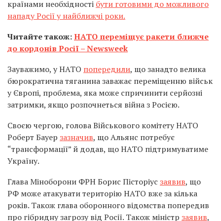
країнами необхідності
бути готовими до можливого
нападу Росії у найближчі роки.
Читайте також:
НАТО переміщує ракети ближче
до кордонів Росії – Newsweek
Зауважимо, у НАТО
попередили
, що занадто велика
бюрократична тяганина заважає переміщенню військ
у Європі, проблема, яка може спричинити серйозні
затримки, якщо розпочнеться війна з Росією.
Своєю чергою, голова Військового комітету НАТО
Роберт Бауер
зазначив
, що Альянс потребує
“трансформації” й додав, що НАТО підтримуватиме
Україну.
Глава Міноборони ФРН Борис Пісторіус
заявив
, що
РФ може атакувати територію НАТО вже за кілька
років. Також глава оборонного відомства попередив
про гібридну загрозу від Росії. Також міністр
заявив
,