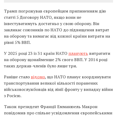
Трамп погрожував європейцям припиненням дію
статті 5 Договору НАТО, якщо вони не
інвестуватимуть достатньо у свою оборону. Він
закликає союзників по НАТО до підвищення витрат
на оборону та вимагає від кожної країни витрати на
рівні 5% ВВП.
У 2025 році 23 із 31 країн НАТО
планують
витратити
на оборону щонайменше 2% свого ВВП. У 2014 році
таких держав-членів було лише три.
Раніше стало
відомо
, що НАТО планує координувати
транспортування великої кількості поранених
військовослужбовців від лінії фронту у випадку війни
з Росією.
Також президент Франції Емманюель Макрон
повідомив про спільне усвідомлення європейськими