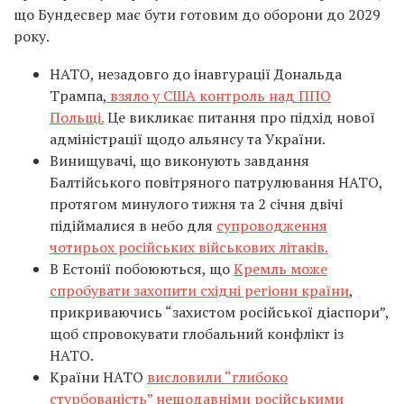
що Бундесвер має бути готовим до оборони до 2029
року.
НАТО, незадовго до інавгурації Дональда
Трампа,
взяло у США контроль над ППО
Польщі.
Це викликає питання про підхід нової
адміністрації щодо альянсу та України.
Винищувачі, що виконують завдання
Балтійського повітряного патрулювання НАТО,
протягом минулого тижня та 2 січня двічі
підіймалися в небо для
супроводження
чотирьох російських військових літаків.
В Естонії побоюються, що
Кремль може
спробувати захопити східні регіони країни
,
прикриваючись “захистом російської діаспори”,
щоб спровокувати глобальний конфлікт із
НАТО.
Країни НАТО
висловили “глибоко
стурбованість” нещодавніми російськими