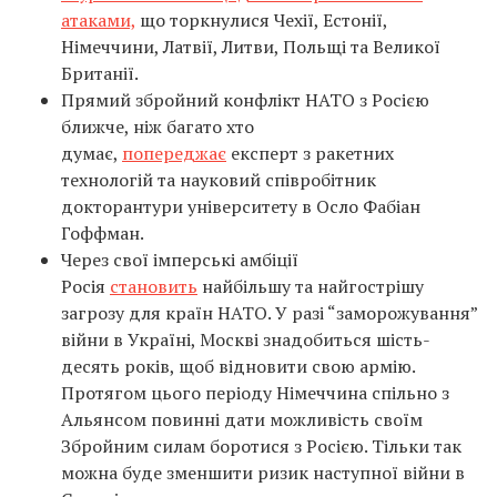
атаками,
що торкнулися Чехії, Естонії,
Німеччини, Латвії, Литви, Польщі та Великої
Британії.
Прямий збройний конфлікт НАТО з Росією
ближче, ніж багато хто
думає,
попереджає
експерт з ракетних
технологій та науковий співробітник
докторантури університету в Осло Фабіан
Гоффман.
Через свої імперські амбіції
Росія
становить
найбільшу та найгострішу
загрозу для країн НАТО. У разі “заморожування”
війни в Україні, Москві знадобиться шість-
десять років, щоб відновити свою армію.
Протягом цього періоду Німеччина спільно з
Альянсом повинні дати можливість своїм
Збройним силам боротися з Росією. Тільки так
можна буде зменшити ризик наступної війни в