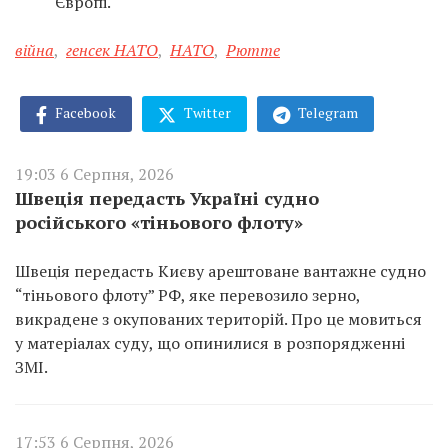
Європі.
війна
,
генсек НАТО
,
НАТО
,
Рютте
Facebook
Twitter
Telegram
19:03 6 Серпня, 2026
Швеція передасть Україні судно
російського «тіньового флоту»
Швеція передасть Києву арештоване вантажне судно
“тіньового флоту” РФ, яке перевозило зерно,
викрадене з окупованих територій. Про це мовиться
у матеріалах суду, що опинилися в розпорядженні
ЗМІ.
17:53 6 Серпня, 2026