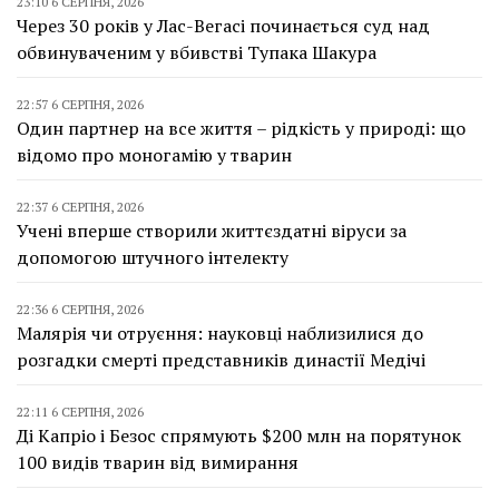
23:10 6 СЕРПНЯ, 2026
Через 30 років у Лас-Вегасі починається суд над
обвинуваченим у вбивстві Тупака Шакура
22:57 6 СЕРПНЯ, 2026
Один партнер на все життя – рідкість у природі: що
відомо про моногамію у тварин
22:37 6 СЕРПНЯ, 2026
Учені вперше створили життєздатні віруси за
допомогою штучного інтелекту
22:36 6 СЕРПНЯ, 2026
Малярія чи отруєння: науковці наблизилися до
розгадки смерті представників династії Медічі
22:11 6 СЕРПНЯ, 2026
Ді Капріо і Безос спрямують $200 млн на порятунок
100 видів тварин від вимирання