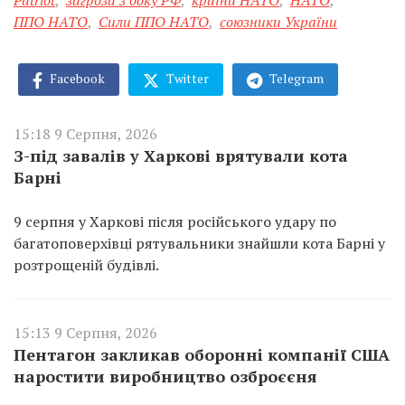
Patriot
,
загроза з боку РФ
,
країни НАТО
,
НАТО
,
ППО НАТО
,
Сили ППО НАТО
,
союзники України
Facebook
Twitter
Telegram
15:18 9 Серпня, 2026
З-під завалів у Харкові врятували кота
Барні
9 серпня у Харкові після російського удару по
багатоповерхівці рятувальники знайшли кота Барні у
розтрощеній будівлі.
15:13 9 Серпня, 2026
Пентагон закликав оборонні компанії США
наростити виробництво озброєєня