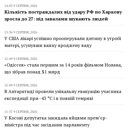
14:03 9 СЕРПНЯ, 2026
Кількість постраждалих від удару РФ по Харкову
зросла до 27: під завалами шукають людей
13:36 9 СЕРПНЯ, 2026
У США лікарі успішно прооперували дитину в утробі
матері, усунувши важку вроджену ваду
12:49 9 СЕРПНЯ, 2026
«Одіссея» стала першим за 14 років фільмом Нолана,
що зібрав понад $1 млрд
12:09 9 СЕРПНЯ, 2026
В Антарктиді провели унікальну евакуацію учасника
експедиції при -43 °C і в повній темряві
11:37 9 СЕРПНЯ, 2026
У Косові депутатка закидала яйцями прем’єр-
міністра під час засідання парламенту