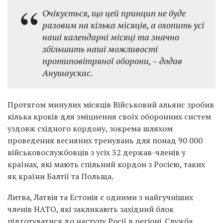
Очікується, що цей принцип не буде
разовим на кілька місяців, а охопить усі
наші календарні місяці та значно
збільшить наші можливості
протиповітряної оборони, – додав
Анушаускас.
Протягом минулих місяців Військовий альянс зробив
кілька кроків для зміцнення своїх оборонних систем
уздовж східного кордону, зокрема шляхом
проведення весняних тренувань для понад 90 000
військовослужбовців з усіх 32 держав-членів у
країнах, які мають спільний кордон з Росією, таких
як країни Балтії та Польща.
Литва, Латвія та Естонія є одними з найгучніших
членів НАТО, які закликають західний блок
підготуватися до наступу Росії в регіоні. Служба