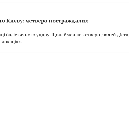
 по Києву: четверо постраждалих
лиці балістичного удару. Щонайменше четверо людей діста
 локаціях.