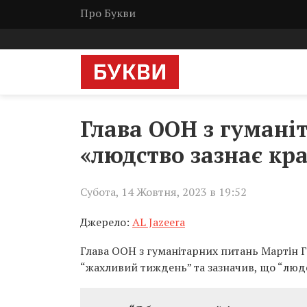
Про Букви
Глава ООН з гумані
«людство зазнає кр
Субота, 14 Жовтня, 2023 в 19:52
Джерело:
AL Jazeera
Глава ООН з гуманітарних питань Мартін Грі
“жахливий тиждень” та зазначив, що “людс