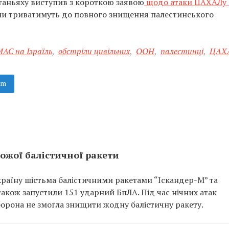
таньяху виступив з короткою заявою
щодо атаки ЦАХАЛу 
они триватимуть до повного знищення палестинського
АС на Ізраїль
,
обстріли цивільних
,
ООН
,
палестинці
,
ЦАХ
am
рожої балістичної ракети
країну шістьма балістичними ракетами “Іскандер-М” та
акож запустили 151 ударний БпЛА. Під час нічних атак
орона не змогла знищити жодну балістичну ракету.