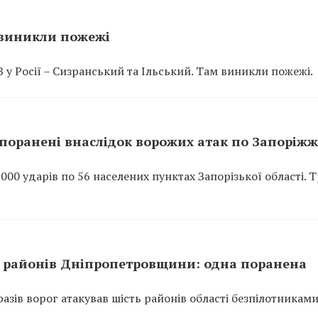
 виникли пожежі
 у Росії – Сизранський та Ільський. Там виникли пожежі.
поранені внаслідок ворожих атак по Запоріж
0 ударів по 56 населених пунктах Запорізької області. 
ть районів Дніпропетровщини: одна поранена
азів ворог атакував шість районів області безпілотниками