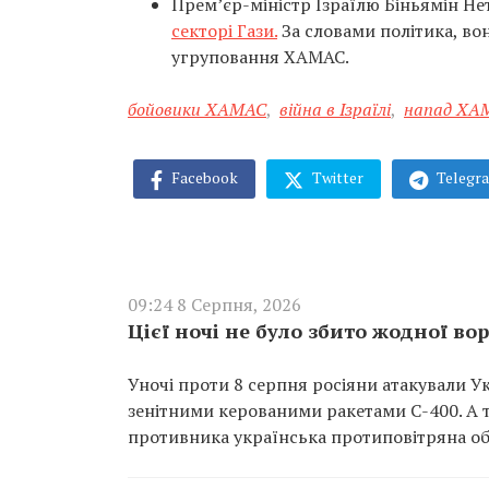
Прем’єр-міністр Ізраїлю Біньямін Не
секторі Гази.
За словами політика, в
угруповання ХАМАС.
бойовики ХАМАС
,
війна в Ізраїлі
,
напад ХАМ
Facebook
Twitter
Telegr
09:24 8 Серпня, 2026
Цієї ночі не було збито жодної во
Уночі проти 8 серпня росіяни атакували У
зенітними керованими ракетами С-400. А т
противника українська протиповітряна об