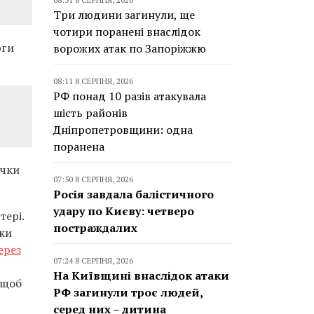
Три людини загинули, ще
чотири поранені внаслідок
рги
ворожих атак по Запоріжжю
08:11 8 СЕРПНЯ, 2026
РФ понад 10 разів атакувала
шість районів
Дніпропетровщини: одна
поранена
ічки
07:50 8 СЕРПНЯ, 2026
Росія завдала балістичного
удару по Києву: четверо
тері.
постраждалих
ики
ерез
07:24 8 СЕРПНЯ, 2026
На Київщині внаслідок атаки
 щоб
РФ загинули троє людей,
серед них – дитина