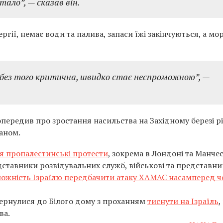
тало”, — сказав він.
ргії, немає води та палива, запаси їжі закінчуються, а мо
і без того критична, швидко стає неспроможною”, —
передив про зростання насильства на Західному березі р
ваном.
ся пропалестинські протести
, зокрема в Лондоні та Манчес
едставники розвідувальних служб, військові та представн
ожність Ізраїлю передбачити атаку ХАМАС насамперед ч
вернулися до Білого дому з проханням
тиснути на Ізраїль
,
ва.