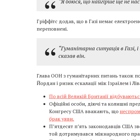
“Я боюся, що найгірше ще не нас
Гріффітс додав, що в Газі немає електроене
переповнені.
“Гуманітарна ситуація в Газі, 
сказав він.
Глава ООН з гуманітарних питань також по
Йордан і ризик ескалації між Ізраїлем і Лі
По всій Великій Британії відбувають
Офіційні особи, діючі та колишні пр
Конгресу США вважають, що
неспром
брак уяви.
П’ятдесят п’ять законодавців США з
той дотримувався міжнародного пра