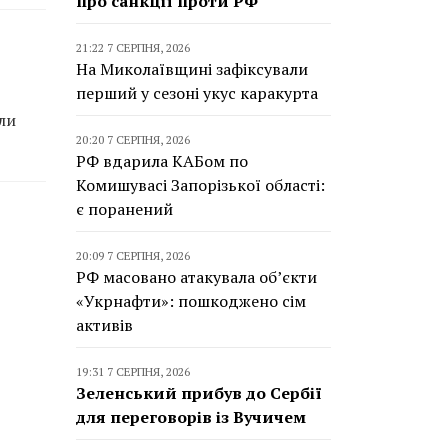
про санкції проти РФ
21:22 7 СЕРПНЯ, 2026
На Миколаївщині зафіксували
перший у сезоні укус каракурта
ли
20:20 7 СЕРПНЯ, 2026
РФ вдарила КАБом по
Комишувасі Запорізької області:
є поранений
20:09 7 СЕРПНЯ, 2026
РФ масовано атакувала об’єкти
«Укрнафти»: пошкоджено сім
активів
19:31 7 СЕРПНЯ, 2026
Зеленський прибув до Сербії
для переговорів із Вучичем