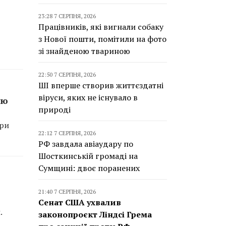
23:28 7 СЕРПНЯ, 2026
Працівників, які вигнали собаку
з Нової пошти, помітили на фото
зі знайденою твариною
22:50 7 СЕРПНЯ, 2026
ШІ вперше створив життєздатні
віруси, яких не існувало в
жю
природі
Три
22:12 7 СЕРПНЯ, 2026
РФ завдала авіаудару по
Шосткинській громаді на
Сумщині: двоє поранених
21:40 7 СЕРПНЯ, 2026
Сенат США ухвалив
.
законопроєкт Ліндсі Грема