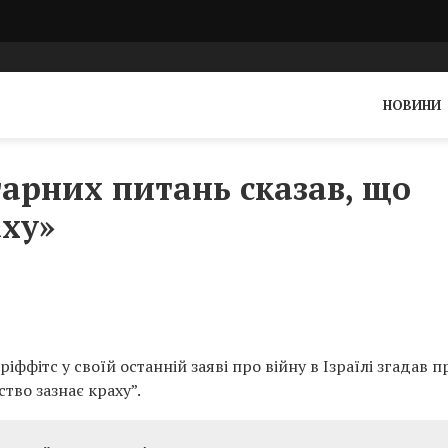
НОВИНИ
тарних питань сказав, що
аху»
ффітс у своїй останній заяві про війну в Ізраїлі згадав п
тво зазнає краху”.