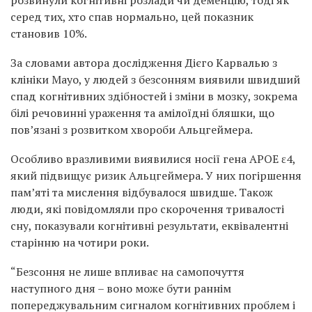
серед тих, хто спав нормально, цей показник
становив 10%.
За словами автора дослідження Дієго Карвалью з
клініки Mayo, у людей з безсонням виявили швидший
спад когнітивних здібностей і зміни в мозку, зокрема
білі речовинні ураження та амілоїдні бляшки, що
пов’язані з розвитком хвороби Альцгеймера.
Особливо вразливими виявилися носії гена APOE ε4,
який підвищує ризик Альцгеймера. У них погіршення
пам’яті та мислення відбувалося швидше. Також
люди, які повідомляли про скорочення тривалості
сну, показували когнітивні результати, еквівалентні
старінню на чотири роки.
“Безсоння не лише впливає на самопочуття
наступного дня – воно може бути раннім
попереджувальним сигналом когнітивних проблем і