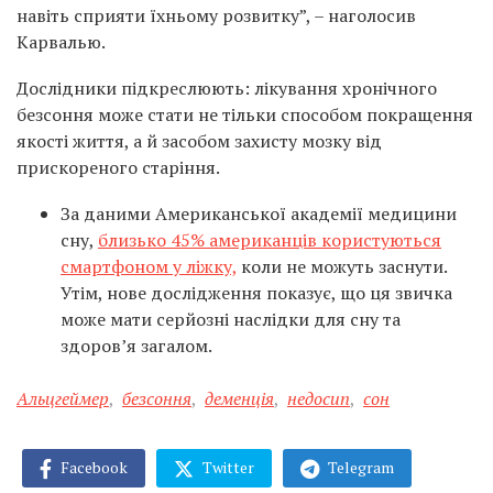
навіть сприяти їхньому розвитку”, – наголосив
Карвалью.
Дослідники підкреслюють: лікування хронічного
безсоння може стати не тільки способом покращення
якості життя, а й засобом захисту мозку від
прискореного старіння.
За даними Американської академії медицини
сну,
близько 45% американців користуються
смартфоном у ліжку,
коли не можуть заснути.
Утім, нове дослідження показує, що ця звичка
може мати серйозні наслідки для сну та
здоров’я загалом.
Альцгеймер
,
безсоння
,
деменція
,
недосип
,
сон
Facebook
Twitter
Telegram