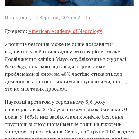
Понеділок, 15 Вересня, 2025 в 21:15
Джерело:
American Academy of Neurology
Хронічне безсоння може не лише позбавляти
відпочинку, а й пришвидшувати старіння мозку.
Дослідження клініки Mayo, опубліковане в журналі
Neurology
, показало, що люди з тривалими
проблемами зі сном на 40% частіше стикаються з
деменцією або когнітивними порушеннями, ніж ті,
хто не має таких проблем.
Науковці протягом у середньому 5,6 року
спостерігали за 2 750 учасниками віком близько 70
років. У 16% із них зафіксували хронічне безсоння –
труднощі зі сном щонайменше тричі на тиждень
упродовж трьох місяців. Серед цієї групи 14% згодом
розвинули когнітивні розлади чи деменцію, тоді як