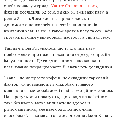
опубліковані у журналі
Nature Communications
,
фахівці дослідили 62 осіб, з яких 31 вживали каву, а
решта 31 – ні. Дослідження проводилось з
допомогою психологічних тестів, щоденників
вживання кави та їжі, а також зразків калу та сечі, аби
зрозуміти зміни у мікробіомі, настрої та рівні стресу.
Таким чином з’ясувалось, що ті, хто пив каву
повідомляли про нижчі показники стресу, депресії та
імпульсивності. Це свідчить про те, що вживання
кави значно покращує настрій, вважають дослідники.
“Кава – це не просто кофеїн, це складний харчовий
фактор, який взаємодіє з мікробами нашого
кишківника, метаболізмом і навіть емоційним станом.
Наші результати показують, що кава, як з кофеїном,
так і без нього, може впливати на здоров’я
різноманітними, але взаємодоповнюючими
способами”, – сказав автор дослідження Джон Краян.