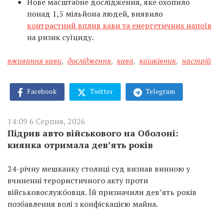
Нове масштабне дослідження, яке охопило
понад 1,5 мільйона людей, виявило
контрастний вплив кави та енергетичних напоїв
на ризик суїциду.
вживання кави
,
дослідження
,
кава
,
кишківник
,
настрій
Facebook
Twitter
Telegram
14:09 6 Серпня, 2026
Підрив авто військового на Оболоні:
киянка отримала дев’ять років
24-річну мешканку столиці суд визнав винною у
вчиненні терористичного акту проти
військовослужбовця. Їй призначили дев’ять років
позбавлення волі з конфіскацією майна.