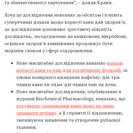
та збалансованого харчування”, – додав Краян.
Хоча це дослідження невелике за обсягом і існують
суперечливі докази щодо користі кави для здоров’я,
це дослідження доповнює зростаючу кількість
досліджень, зосереджених на кишковому мікробіомі,
оскільки здоров’я кишківника продовжує бути
модним словом у сфері оздоровлення.
Нове масштабне дослідження виявило
докази
користі кави та чаю для когнітивних функцій
, за
умови помірного вживання кофеїну: дві-три
чашки кави чи одна-дві чашки чаю на день.
Нове масштабне дослідження, опубліковане в
журналі Biochemical Pharmacology, показало, що
регулярне споживання кави може не лише
захищати печінку,
а й сприяти її відновленню,
зменшуючи запалення та утворення рубцевої
тканини.