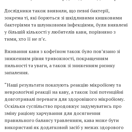
Дослідники також виявили, що певні бактерії,
зокрема ті, які борються зі шкідливими кишковими
бактеріями та шлунковими інфекціями, були виявлені
у більшій кількості у любителів кави, порівняно з
тими, хто її не п’є.
Вживання кави з кофеїном також було пов’язано зі
зниженням рівня тривожності, покращенням
пильності та уваги, а також зі зниженням ризику
запалення.
“Наші результати показують реакцію мікробіому та
неврологічні реакції на каву, а також їхні потенційні
довготривалі переваги для здоровішого мікробіому.
Оскільки суспільство продовжує задумуватись про
зміну раціону харчування для досягнення
правильного балансу травленням, кава може бути
використані як додатковий засіб у межах здорового