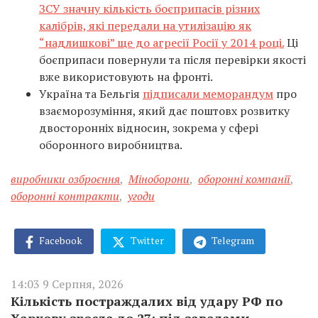
ЗСУ значну кількість боєприпасів різних
калібрів, які передали на утилізацію як
“надлишкові” ще до агресії Росії у 2014 році.
Ці
боєприпаси повернули та після перевірки якості
вже використовують на фронті.
Україна та Бельгія
підписали меморандум
про
взаєморозуміння, який дає поштовх розвитку
двосторонніх відносин, зокрема у сфері
оборонного виробництва.
виробники озброєння
,
Міноборони
,
оборонні компанії
,
оборонні контракти
,
угоди
Facebook
Twitter
Telegram
14:03 9 Серпня, 2026
Кількість постраждалих від удару РФ по
Харкову зросла до 27: під завалами