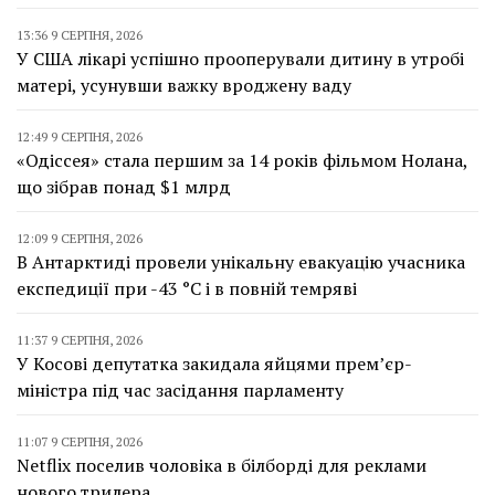
13:36 9 СЕРПНЯ, 2026
У США лікарі успішно прооперували дитину в утробі
матері, усунувши важку вроджену ваду
12:49 9 СЕРПНЯ, 2026
«Одіссея» стала першим за 14 років фільмом Нолана,
що зібрав понад $1 млрд
12:09 9 СЕРПНЯ, 2026
В Антарктиді провели унікальну евакуацію учасника
експедиції при -43 °C і в повній темряві
11:37 9 СЕРПНЯ, 2026
У Косові депутатка закидала яйцями прем’єр-
міністра під час засідання парламенту
11:07 9 СЕРПНЯ, 2026
Netflix поселив чоловіка в білборді для реклами
нового трилера