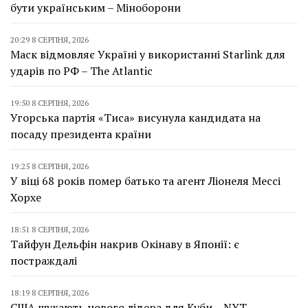
бути українським – Міноборони
20:29 8 СЕРПНЯ, 2026
Маск відмовляє Україні у використанні Starlink для
ударів по РФ – The Atlantic
19:50 8 СЕРПНЯ, 2026
Угорська партія «Тиса» висунула кандидата на
посаду президента країни
19:25 8 СЕРПНЯ, 2026
У віці 68 років помер батько та агент Ліонеля Мессі
Хорхе
18:51 8 СЕРПНЯ, 2026
Тайфун Дельфін накрив Окінаву в Японії: є
постраждалі
18:19 8 СЕРПНЯ, 2026
США шукають нового лідера для Куби – NYT