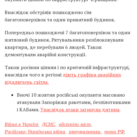
Внаслідок обстрілів пошкоджено сім
багатоповерхівок та один приватний будинок.
Попередньо пошкоджені 7 багатоповерхівок та один
житловий будинок. Рятувальники розблоковували
квартири, де перебували 6 людей. Також
демонтували аварійні конструкції.
Також росіяни цілили і по критичній інфраструктурі,
внаслідок чого в регіоні
діють графіки аварійних
відключень світла.
Вночі 10 жовтня російські окупанти масовано
атакували Запоріжжя ракетами, безпілотниками
і КАБами.
Унаслідок атаки загинула дитина
.
Війна в Україні
,
ДСНС
,
обстріли міст
,
Російсько-Українська війна
,
рятувальники
,
така РФ
,