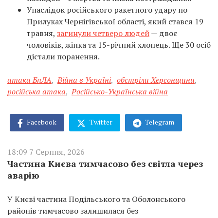
Унаслідок російського ракетного удару по
Прилуках Чернігівської області, який стався 19
травня,
загинули четверо людей
— двоє
чоловіків, жінка та 15-річний хлопець. Ще 30 осіб
дістали поранення.
атака БпЛА
,
Війна в Україні
,
обстріли Херсонщини
,
російська атака
,
Російсько-Українська війна
Facebook
Twitter
Telegram
18:09 7 Серпня, 2026
Частина Києва тимчасово без світла через
аварію
У Києві частина Подільського та Оболонського
районів тимчасово залишилася без