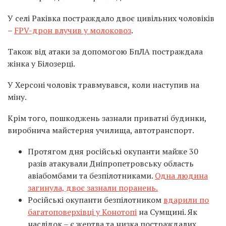
У селі Раківка постраждало двоє цивільних чоловіків
–
FPV-дрон влучив у молоковоз
.
Також від атаки за допомогою БпЛА постраждала
жінка у Білозерці.
У Херсоні чоловік травмувався, коли наступив на
міну.
Крім того, пошкоджень зазнали приватні будинки,
виробнича майстерня училища, автотранспорт.
Протягом дня російські окупанти майже 30
разів атакували Дніпропетровську область
авіабомбами та безпілотниками.
Одна людина
загинула, двоє зазнали поранень.
Російські окупанти безпілотником
вдарили по
багатоповерхівці у Конотопі
на Сумщині. Як
наслідок – є жертва та низка постраждалих.