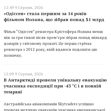
12:49 9 Серпня, 2026
«Одіссея» стала першим за 14 років
фільмом Нолана, що зібрав понад $1 млрд
Фільм “Одіссея” режисера Крістофера Нолана менш
ніж за три тижні після прем’єри зібрав понад мільярд
доларів у світовому прокаті. Це перша стрічка
режисера з 2012 року, якій вдалося подолати цю
позначку.
12:09 9 Серпня, 2026
В Антарктиді провели унікальну евакуацію
учасника експедиції при -43 °C і в повній
темряві
Австралійська авіакомпанія Skytraders успішно
провела медичну евакуацію учасника американської