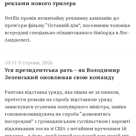
реклами нового трилера
Netflix провів незвичайну рекламну кампанію до
прем’єри фільму “Останній дім”, поселивши чоловіка
всередині спеціально облаштованого білборда в Лос-
Анджелесі.
10:51 9 Серпня, 2026
Уся президентська рать – як Володимир
Зеленський оновлював свою команду
Раптова відставка уряду, яка пішла не за планом,
протести реакція на спробу відставкою уряду
замаскувати усунення популярного міністра, заміна
головнокомандувача як спроба “домовитись
посередині” з громадянським суспільством і нарешті
відкликання посла зі США з негайним врученням їй
підозри – в будь-який інший час такий вир подій міг