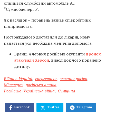
опинився службовий автомобіль АТ
“Сумиобленерго”.
Як наслідок – поранень зазнав співробітник
підприємства.
Постраждалого доставили до лікарні, йому
надається уся необхідна медична допомога.
Вранці 4 червня російські окупанти
дроном
атакували Херсон
, внаслідок чого поранено
дитину.
Війна в Україні
,
енергетики
,
злочини росіян
,
Міненерго
,
російська атака
,
Російсько-Українська війна
,
Сумщина
Facebook
Twitter
Telegram