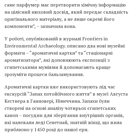
саме парфумер має перетворити хімічну інформацію
на цілісний нюховий досвід, який передає складність
оригінального матеріалу, а не лише окремі його
компоненти”, – зазначила вона.
У роботі, опублікованій в журналі Frontiers in
Environmental Archaeology. описано два нові музейні
формати – “ароматичні картки” та “стаціонарні
ароматизатори”, які доповнюють експозиції з
єгипетськими муміями й допомагають краще
зрозуміти процеси бальзамування.
Ароматичні картки вже використовують під час
екскурсій “Запах потойбічного життя” в музеї Августа
Кестнера в Ганновері, Німеччина. Запахи були
створені на основі аналізу чотирьох єгипетських
каноп – посудин для зберігання внутрішніх органів,
які належали леді Сенетнай, знатній жінці, що жила
приблизно у 1450 році до нашої ери.