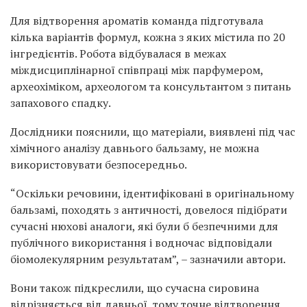
Для відтворення ароматів команда підготувала
кілька варіантів формул, кожна з яких містила по 20
інгредієнтів. Робота відбувалася в межах
міждисциплінарної співпраці між парфумером,
археохіміком, археологом та консультантом з питань
запахового спадку.
Дослідники пояснили, що матеріали, виявлені під час
хімічного аналізу давнього бальзаму, не можна
використовувати безпосередньо.
“Оскільки речовини, ідентифіковані в оригінальному
бальзамі, походять з античності, довелося підібрати
сучасні нюхові аналоги, які були б безпечними для
публічного використання і водночас відповідали
біомолекулярним результатам”, – зазначили автори.
Вони також підкреслили, що сучасна сировина
відрізняється від давньої, тому точне відтворення