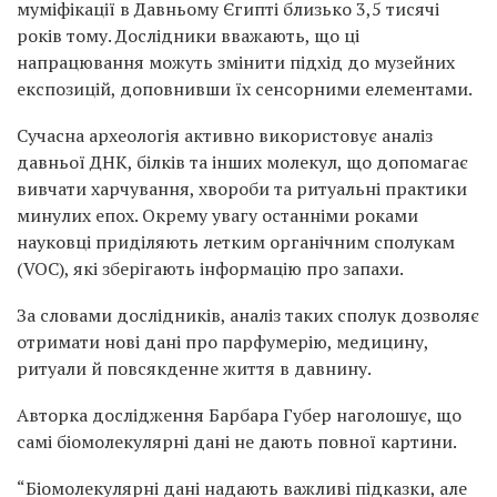
муміфікації в Давньому Єгипті близько 3,5 тисячі
років тому. Дослідники вважають, що ці
напрацювання можуть змінити підхід до музейних
експозицій, доповнивши їх сенсорними елементами.
Сучасна археологія активно використовує аналіз
давньої ДНК, білків та інших молекул, що допомагає
вивчати харчування, хвороби та ритуальні практики
минулих епох. Окрему увагу останніми роками
науковці приділяють летким органічним сполукам
(VOC), які зберігають інформацію про запахи.
За словами дослідників, аналіз таких сполук дозволяє
отримати нові дані про парфумерію, медицину,
ритуали й повсякденне життя в давнину.
Авторка дослідження Барбара Губер наголошує, що
самі біомолекулярні дані не дають повної картини.
“Біомолекулярні дані надають важливі підказки, але