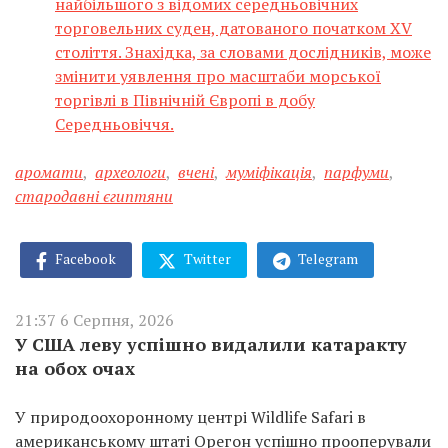
найбільшого з відомих середньовічних
торговельних суден, датованого початком XV
століття. Знахідка, за словами дослідників, може
змінити уявлення про масштаби морської
торгівлі в Північній Європі в добу
Середньовіччя.
аромати
,
археологи
,
вчені
,
муміфікація
,
парфуми
,
стародавні єгиптяни
Facebook
Twitter
Telegram
21:37 6 Серпня, 2026
У США леву успішно видалили катаракту
на обох очах
У природоохоронному центрі Wildlife Safari в
американському штаті Орегон успішно прооперували