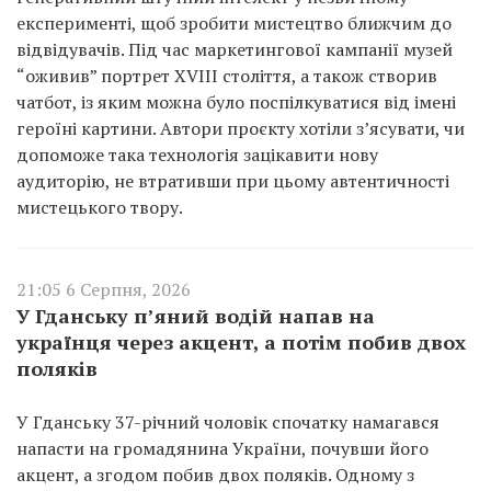
експерименті, щоб зробити мистецтво ближчим до
відвідувачів. Під час маркетингової кампанії музей
“оживив” портрет XVIII століття, а також створив
чатбот, із яким можна було поспілкуватися від імені
героїні картини. Автори проєкту хотіли з’ясувати, чи
допоможе така технологія зацікавити нову
аудиторію, не втративши при цьому автентичності
мистецького твору.
21:05 6 Серпня, 2026
У Гданську п’яний водій напав на
українця через акцент, а потім побив двох
поляків
У Гданську 37-річний чоловік спочатку намагався
напасти на громадянина України, почувши його
акцент, а згодом побив двох поляків. Одному з