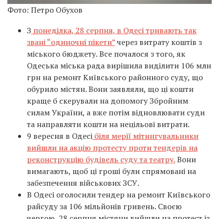
Фото: Петро Обухов
З
понеділка, 28 серпня, в Одесі тривають так
звані “одиночні пікети”
через витрату коштів з
міського бюджету. Все почалося з того, як
Одеська міська рада вирішила виділити 106 млн
грн на ремонт Київського районного суду, що
обурило містян. Вони заявляли, що ці кошти
краще б скерували на допомогу Збройним
силам України, а вже потім відновлювати суди
та направляти кошти на нецільові витрати.
9 вересня в Одесі
біля мерії мітингувальники
вийшли на акцію протесту проти тендерів на
реконструкцію будівель суду та театру.
Вони
вимагають, щоб ці гроші були спрямовані на
забезпечення військових ЗСУ.
В Одесі оголосили тендер на ремонт Київського
райсуду за 106 мільйонів гривень. Своєю
чергою, 28 серпня містяни вийшли на протест із