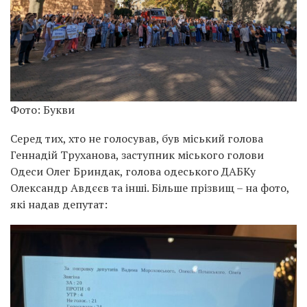
Фото: Букви
Серед тих, хто не голосував, був міський голова
Геннадій Труханова, заступник міського голови
Одеси Олег Бриндак, голова одеського ДАБКу
Олександр Авдєєв та інші. Більше прізвищ – на фото,
які надав депутат: