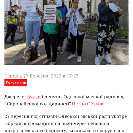
Середа, 27 Вересня, 2023 в 17:23
Ексклюзив
Джерело:
Букви
і депутат Одеської міської ради від
“Європейської солідарності”
Петро Обухов
27 вересня під стінами Одеської міської ради укотре
зібралися громадяни на пікет через нецільові
витрати міського бюджету, закликаючи скерувати ці