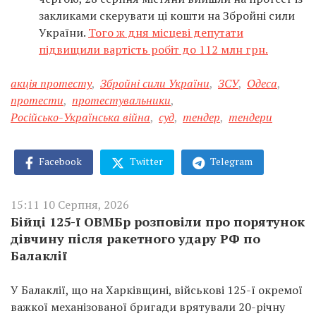
закликами скерувати ці кошти на Збройні сили
України.
Того ж дня місцеві депутати
підвищили вартість робіт до 112 млн грн.
акція протесту
,
Збройні сили України
,
ЗСУ
,
Одеса
,
протести
,
протестувальники
,
Російсько-Українська війна
,
суд
,
тендер
,
тендери
Facebook
Twitter
Telegram
15:11 10 Серпня, 2026
Бійці 125-ї ОВМБр розповіли про порятунок
дівчину після ракетного удару РФ по
Балаклії
У Балаклії, що на Харківщині, військові 125-ї окремої
важкої механізованої бригади врятували 20-річну