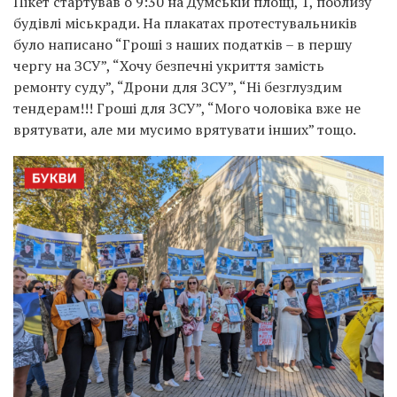
Пікет стартував о 9:30 на Думській площі, 1, поблизу
будівлі міськради. На плакатах протестувальників
було написано “Гроші з наших податків – в першу
чергу на ЗСУ”, “Хочу безпечні укриття замість
ремонту суду”, “Дрони для ЗСУ”, “Ні безглуздим
тендерам!!! Гроші для ЗСУ”, “Мого чоловіка вже не
врятувати, але ми мусимо врятувати інших” тощо.