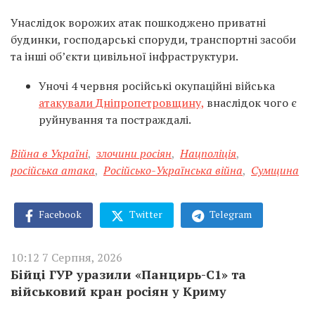
Унаслідок ворожих атак пошкоджено приватні
будинки, господарські споруди, транспортні засоби
та інші об’єкти цивільної інфраструктури.
Уночі 4 червня російські окупаційні війська
атакували Дніпропетровщину,
внаслідок чого є
руйнування та постраждалі.
Війна в Україні
,
злочини росіян
,
Нацполіція
,
російська атака
,
Російсько-Українська війна
,
Сумщина
Facebook
Twitter
Telegram
10:12 7 Серпня, 2026
Бійці ГУР уразили «Панцирь-С1» та
військовий кран росіян у Криму