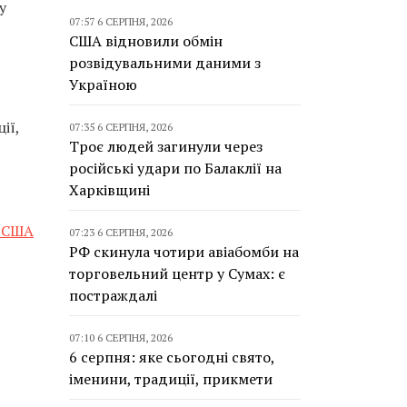
у
07:57 6 СЕРПНЯ, 2026
США відновили обмін
розвідувальними даними з
Україною
ії,
07:35 6 СЕРПНЯ, 2026
Троє людей загинули через
російські удари по Балаклії на
Харківщині
ж США
07:23 6 СЕРПНЯ, 2026
РФ скинула чотири авіабомби на
торговельний центр у Сумах: є
постраждалі
07:10 6 СЕРПНЯ, 2026
6 серпня: яке сьогодні свято,
іменини, традиції, прикмети