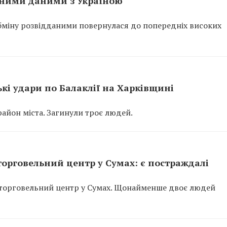
ьними даними з Україною
обміну розвідданими повернулася до попередніх високих
ькі удари по Балаклії на Харківщині
айон міста. Загинули троє людей.
орговельний центр у Сумах: є постраждалі
а торговельний центр у Сумах. Щонайменше двоє людей