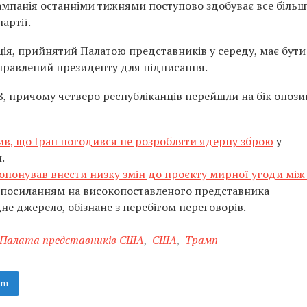
 кампанія останніми тижнями поступово здобуває все більш
артії.
ія, прийнятий Палатою представників у середу, має бути
аправлений президенту для підписання.
8, причому четверо республіканців перейшли на бік опозиц
ив, що Іран погодився не розробляти ядерну зброю
у
.
опонував внести низку змін до проєкту мирної угоди мі
із посиланням на високопоставленого представника
не джерело, обізнане з перебігом переговорів.
Палата представників США
,
США
,
Трамп
am