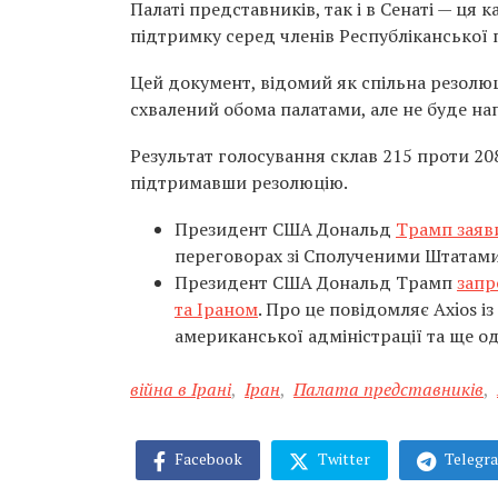
Палаті представників, так і в Сенаті — ця
підтримку серед членів Республіканської п
Цей документ, відомий як спільна резолюц
схвалений обома палатами, але не буде н
Результат голосування склав 215 проти 20
підтримавши резолюцію.
Президент США Дональд
Трамп заяв
переговорах зі Сполученими Штатами
Президент США Дональд Трамп
запр
та Іраном
. Про це повідомляє Axios 
американської адміністрації та ще од
війна в Ірані
,
Іран
,
Палата представників
,
Facebook
Twitter
Telegr