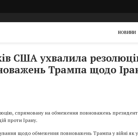
НОВИНИ
ків США ухвалила резолюц
новажень Трампа щодо Іра
люцію, спрямовану на обмеження повноважень президент
ій проти Ірану.
ування щодо обмеження повноважень Трампа у війні як у