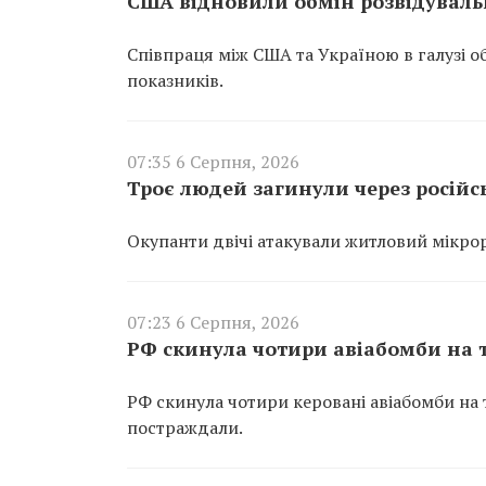
США відновили обмін розвідувал
Співпраця між США та Україною в галузі 
показників.
07:35 6 Серпня, 2026
Троє людей загинули через російс
Окупанти двічі атакували житловий мікрор
07:23 6 Серпня, 2026
РФ скинула чотири авіабомби на т
РФ скинула чотири керовані авіабомби н
постраждали.