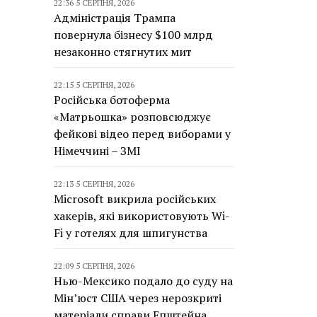
22:36 5 СЕРПНЯ, 2026
Адміністрація Трампа
повернула бізнесу $100 млрд
незаконно стягнутих мит
22:15 5 СЕРПНЯ, 2026
Російська ботоферма
«Матрьошка» розповсюджує
фейкові відео перед виборами у
Німеччині – ЗМІ
22:13 5 СЕРПНЯ, 2026
Microsoft викрила російських
хакерів, які використовують Wi-
Fi у готелях для шпигунства
22:09 5 СЕРПНЯ, 2026
Нью-Мексико подало до суду на
Мін’юст США через нерозкриті
матеріали справи Епштейна