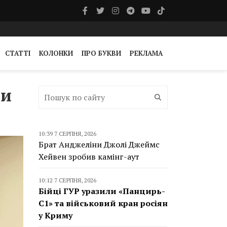
СТАТТІ
КОЛОНКИ
ПРО БУКВИ
РЕКЛАМА
ти
10:39 7 СЕРПНЯ, 2026
Брат Анджеліни Джолі Джеймс
Хейвен зробив камінг-аут
10:12 7 СЕРПНЯ, 2026
Бійці ГУР уразили «Панцирь-
С1» та військовий кран росіян
у Криму