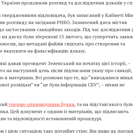
 України продовжив розгляд та дослідження доказів у сп
а твердженнями відповідача, був записаний у Кабінеті Мін
ля розгляду на засіданні РНБО. Зазначений диск містив
 застосування санкційних заходів. Під час дослідження 
 на диску були збережені 13 лютого, що суперечить заявл
олосив, що метадані файлів свідчать про створення та
е вказувати на фальсифікацію доказу.
які давав президент Зеленський на початку цієї історії, –
о на наступний день після підписання указу про санкції, 
 в матеріалах. Всі розмови про те, що “виводилися міль
ової розвідки” чи “це була інформація СБУ”, – нічим не
який
уперше оприлюднили Букви
, та на підставі якого бул
ка. Цей документ є одним із матеріалів, що підлягають
ли та відповідності встановленій процедурі.
 і цією ситуацією таку потрійну стіну. Він лише як прези