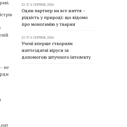
раві.
22:57 6 СЕРПНЯ, 2026
Один партнер на все життя –
істрів
рідкість у природі: що відомо
про моногамію у тварин
у
еній
22:37 6 СЕРПНЯ, 2026
Учені вперше створили
життєздатні віруси за
допомогою штучного інтелекту
– не
ярди
и
дент