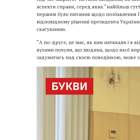
аспекти справи, серед яких “найбільш сут
першим було питання щодо позбавлення П
відповідному рішенні президента України 
скасуванню.
“А по-друге, це має, як нам натякали і в 
вухами почули, що людина, щодо якої впр
задуматись над своєю поведінкою, може змі