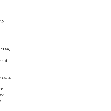
ду
я
ства,
евні
е вона
ся
ін
в.