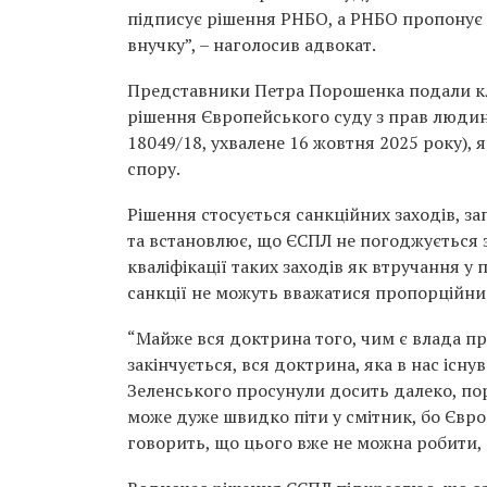
підписує рішення РНБО, а РНБО пропонує йо
внучку”, – наголосив адвокат.
Представники Петра Порошенка подали кл
рішення Європейського суду з прав людин
18049/18, ухвалене 16 жовтня 2025 року), 
спору.
Рішення стосується санкційних заходів, 
та встановлює, що ЄСПЛ не погоджується 
кваліфікації таких заходів як втручання у
санкції не можуть вважатися пропорційни
“Майже вся доктрина того, чим є влада пре
закінчується, вся доктрина, яка в нас існув
Зеленського просунули досить далеко, пор
може дуже швидко піти у смітник, бо Євро
говорить, що цього вже не можна робити, 