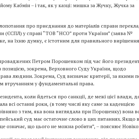
му Кабмін – і так, як у казці: мишка за Жучку, Жучка за
опотання про приєднання до матеріалів справи перекла
и (ЄСПЛ) у справі “ТОВ “НСО” проти України” (заява №
яке, на їхню думку, є істотним для правильного вирішенн
запроваджених Петром Порошенком під час його президент
з позицією, зокрема, Верховного Суду України, щодо
 права людини. Зокрема, Суд визначає критерії, за якими п
м втручанням у фундаментальні права.
зидента, коли йдеться про санкції, де межі цієї влади, д
ала всі останні роки, (в тому числі яку саме за каденцією
івняно з тим, яка вона виглядала при Порошенку) вона в
пейський суд має остаточне слово в цих питаннях. Якщо в
це означає, що цього не можна робити”, – пояснює Новіко