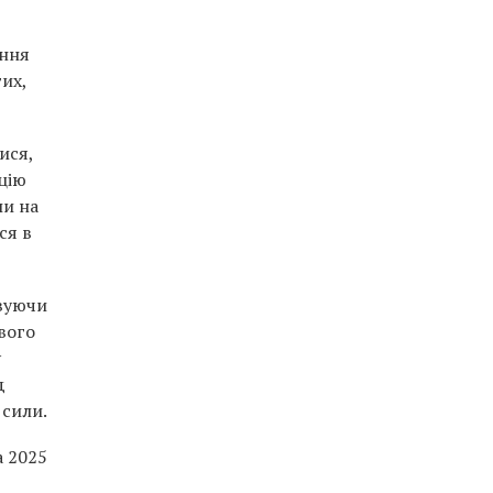
ання
их,
ися,
цію
ли на
ся в
вуючи
вого
у
д
 сили.
а 2025