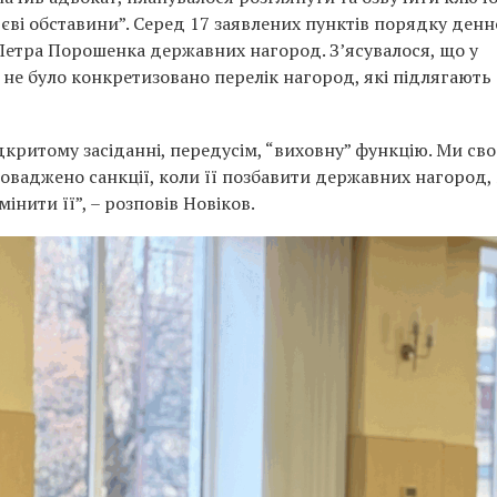
тєві обставини”. Серед 17 заявлених пунктів порядку денн
етра Порошенка державних нагород. З’ясувалося, що у
не було конкретизовано перелік нагород, які підлягають
відкритому засіданні, передусім, “виховну” функцію. Ми св
оваджено санкції, коли її позбавити державних нагород,
нити її”, – розповів Новіков.