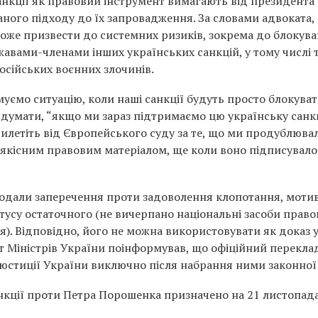
нкції як правовий інструмент вимагають від президента
ного підходу до їх запровадження. За словами адвоката,
може призвести до системних ризиків, зокрема до блокув
ами-членами інших українських санкцій, у тому числі т
осійських воєнних злочинів.
ємо ситуацію, коли наші санкції будуть просто блокуват
 думати, “якщо ми зараз підтримаємо цю українську санк
рилетіть від Європейського суду за те, що ми продублюва
о якісним правовим матеріалом, ще коли воно підписувало
одали заперечення проти задоволення клопотання, моти
тусу остаточного (не вичерпано національні засоби право
я). Відповідно, його не можна використовувати як доказ 
т Міністрів України поінформував, що офіційний перекла
юстиції України виключно після набрання ними законної
анкції проти Петра Порошенка призначено на 21 листопад