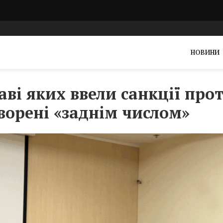
НОВИНИ
аві яких ввели санкції про
ворені «заднім числом»