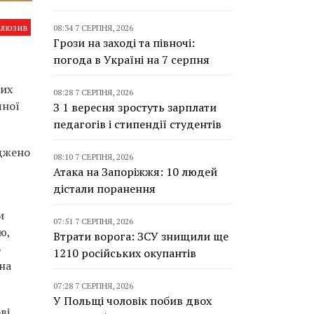
клюзив
08:34 7 СЕРПНЯ, 2026
Грози на заході та півночі:
погода в Україні на 7 серпня
них
08:28 7 СЕРПНЯ, 2026
чної
З 1 вересня зростуть зарплати
педагогів і стипендії студентів
рджено
08:10 7 СЕРПНЯ, 2026
Атака на Запоріжжя: 10 людей
дістали поранення
и
07:51 7 СЕРПНЯ, 2026
ю,
Втрати ворога: ЗСУ знищили ще
о
1210 російських окупантів
на
07:28 7 СЕРПНЯ, 2026
У Польщі чоловік побив двох
ві