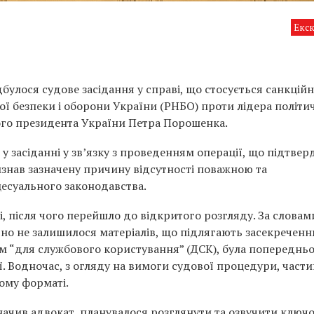
Екс
булося судове засідання у справі, що стосується санкцій
ї безпеки і оборони України (РНБО) проти лідера політи
того президента України Петра Порошенка.
у засіданні у зв’язку з проведенням операції, що підтве
нав зазначену причину відсутності поважною та
есуального законодавства.
, після чого перейшло до відкритого розгляду. За словам
ично не залишилося матеріалів, що підлягають засекреченн
ом “для службового користування” (ДСК), була попереднь
. Водночас, з огляду на вимоги судової процедури, части
ому форматі.
значив адвокат, планувалося розглянути та озвучити ключо