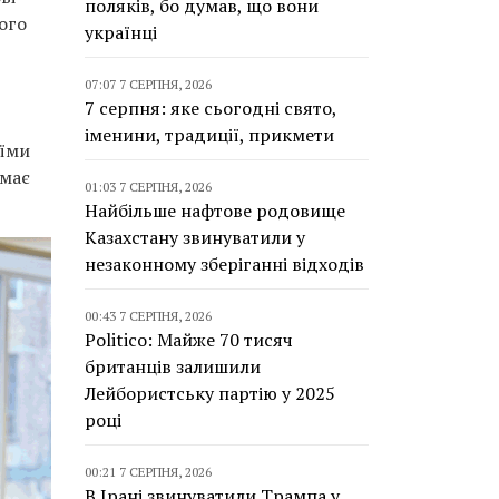
поляків, бо думав, що вони
ого
українці
07:07 7 СЕРПНЯ, 2026
7 серпня: яке сьогодні свято,
іменини, традиції, прикмети
оїми
 має
01:03 7 СЕРПНЯ, 2026
Найбільше нафтове родовище
Казахстану звинуватили у
незаконному зберіганні відходів
00:43 7 СЕРПНЯ, 2026
Politico: Майже 70 тисяч
британців залишили
Лейбористську партію у 2025
році
00:21 7 СЕРПНЯ, 2026
В Ірані звинуватили Трампа у