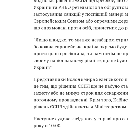
Водночас рішення ЄСПЛ підкреслює, що са
України та РНБО ретельного та обґрунтова
застосування санкцій у поспішній манері 
Європейським Союзом або окремими держав
що спрямовані проти осіб, причетних до р
“Якщо швидко, то ми вже незабаром отриму
бо кожна європейська країна окремо буде
проти цього росіянина, чи нам потім не п
своєму національному рівні те, що не бул
Україні”.
Представники Володимира Зеленського п
це тим, що рішення ЄСПЛ ще не набуло ста
захисту або не минув строк для оскарженн
поточному провадженні. Крім того, Кабіне
рішень ЄСПЛ здійснюється Міністерством 
Наступне судове засідання у справі про с
року о 10:00.