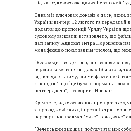
Під час судового засідання Верховний Суд
Одним із ключових доказів є диск, який, з
України ввечері 12 лютого та переданий д
додатки до пропозиції Уряду України щодо
судовому засіданні встановлено, що файли
даті запису. Адвокат Петра Порошенка наг
модифікацію носія заднім числом, що мож
“Все зводиться до того, що всі пояснення, 
перший коментар він давав 13 лютого, тобт
відповідають тому, що ми фактично бачимо
за кордон”, що “це була інформація фінанс
підтверджені”, – говорить Новіков.
Крім того, адвокат згадав про протокол, 
запроваджені санкції проти Петра Порошен
перевірці на предмет їхньої юридичної си
“Зеленський вирішив побудувати між собою