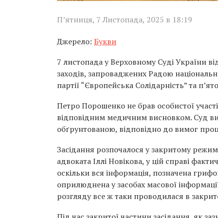
П’ятниця, 7 Листопада, 2025 в 18:19
Джерело:
Букви
7 листопада у Верховному Суді України від
заходів, запроваджених Радою національно
партії “Європейська Солідарність” та п’я
Петро Порошенко не брав особистої участі 
відповідним медичним висновком. Суд виз
обґрунтованою, відповідно до вимог проц
Засідання розпочалося у закритому режимі
адвоката Іллі Новікова, у цій справі факт
оскільки вся інформація, позначена гриф
оприлюднена у засобах масової інформації
розгляду все ж таки проводилася в закрит
Під час закритої частини засідання, як за