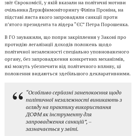
звіт Єврокомісії, у якій вказали на політичні мотиви
очільника Держфінмоніторингу Філіпа Проніна, на
підставі листа якого запровадили санкції проти
п’ятого президента та лідера “ЄС” Петра Порошенка.
В ГО зауважили, що попри закріплення у Законі про
протидію легалізації доходів положень щодо
політичної незалежності спеціально уповноваженого
органу, без запровадження конкретних механізмів,
які можуть убезпечити від політичного впливу, ці
положення видаються здебільшого декларативними.
“Особливо серйозні занепокоєння щодо
політичної незалежності виникають з
огляду на практику використання
ДСФМ як інструменту для
запровадження санкцій”, –
зазначається у звіті.