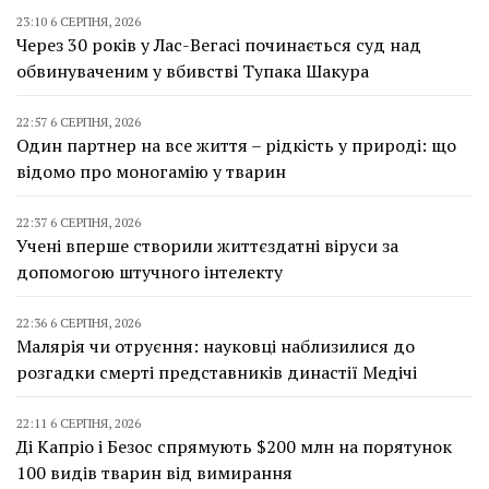
23:10 6 СЕРПНЯ, 2026
Через 30 років у Лас-Вегасі починається суд над
обвинуваченим у вбивстві Тупака Шакура
22:57 6 СЕРПНЯ, 2026
Один партнер на все життя – рідкість у природі: що
відомо про моногамію у тварин
22:37 6 СЕРПНЯ, 2026
Учені вперше створили життєздатні віруси за
допомогою штучного інтелекту
22:36 6 СЕРПНЯ, 2026
Малярія чи отруєння: науковці наблизилися до
розгадки смерті представників династії Медічі
22:11 6 СЕРПНЯ, 2026
Ді Капріо і Безос спрямують $200 млн на порятунок
100 видів тварин від вимирання