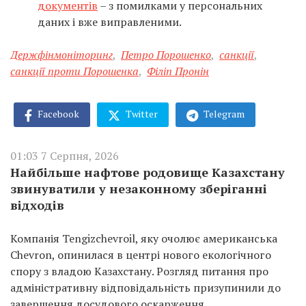
документів
– з помилками у персональних
даних і вже виправленими.
Держфінмоніторинг
,
Петро Порошенко
,
санкції
,
санкції проти Порошенка
,
Філіп Пронін
Facebook
Twitter
Telegram
01:03 7 Серпня, 2026
Найбільше нафтове родовище Казахстану
звинуватили у незаконному зберіганні
відходів
Компанія Tengizchevroil, яку очолює американська
Chevron, опинилася в центрі нового екологічного
спору з владою Казахстану. Розгляд питання про
адміністративну відповідальність призупинили до
завершення досудового оскарження.