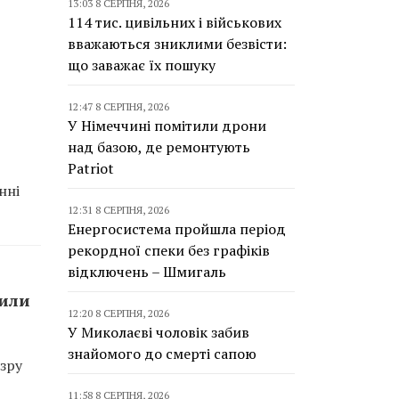
13:03 8 СЕРПНЯ, 2026
114 тис. цивільних і військових
вважаються зниклими безвісти:
що заважає їх пошуку
12:47 8 СЕРПНЯ, 2026
У Німеччині помітили дрони
над базою, де ремонтують
Patriot
нні
12:31 8 СЕРПНЯ, 2026
Енергосистема пройшла період
рекордної спеки без графіків
відключень – Шмигаль
сили
12:20 8 СЕРПНЯ, 2026
У Миколаєві чоловік забив
знайомого до смерті сапою
зру
11:58 8 СЕРПНЯ, 2026