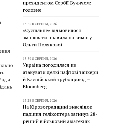
президентом Сербії Вучичем:
головне
а
13:55 8 СЕРПНЯ, 2026
«Суспільне» відмовилося
змінювати правила на вимогу
Ольги Полякової
рення
13:39 8 СЕРПНЯ, 2026
Україна погодилася не
пільно
атакувати деякі нафтові танкери
ть
й Каспійський трубопровід –
 Ради
Bloomberg
ідань
13:28 8 СЕРПНЯ, 2026
На Кіровоградщині внаслідок
падіння гелікоптера загинув 28-
річний військовий авіатехнік