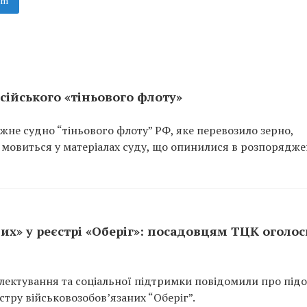
am
сійського «тіньового флоту»
не судно “тіньового флоту” РФ, яке перевозило зерно,
 мовиться у матеріалах суду, що опинилися в розпорядже
их» у реєстрі «Оберіг»: посадовцям ТЦК оголо
ектування та соціальної підтримки повідомили про підо
тру військовозобов’язаних “Оберіг”.