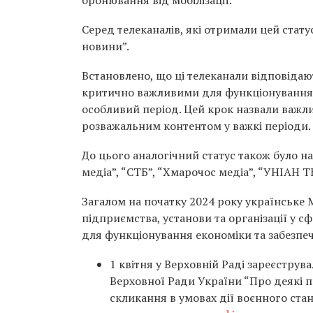
бронювання від мобілізації.
Серед телеканалів, які отримали цей статус,
новини”.
Встановлено, що ці телеканали відповідают
критично важливими для функціонування е
особливий період. Цей крок назвали важл
розважальним контентом у важкі періоди.
До цього аналогічний статус також було н
медіа”, “СТБ”, “Хмарочос медіа”, “УНІАН Т
Загалом на початку 2024 року українське 
підприємства, установи та організації у 
для функціонування економіки та забезпе
1 квітня у Верховній Раді зареєстру
Верховної Ради України “Про деякі 
скликання в умовах дії воєнного ста