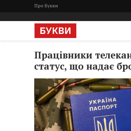
Про Букви
Працівники телека
статус, що надає бр