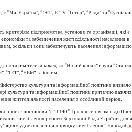
 є “Ми-Україна”, “1+1”, ICTV, “Інтер”, “Рада” та “Суспільні
ь критеріям підприємства, установи та організації, які є
кономіки та забезпечення життєдіяльності населення в
ивим, оскільки вони забезпечують населення інформацією
адано таким телеканалам, як “Новий канал” групи “Старл
Б”, “ТЕТ”, “НБМ” та іншим.
Міністерство культури та інформаційної політики визнало
сфері культури та інформаційної політики критично важли
чення життєдіяльності населення в особливий період.
вали проєкт постанови №11140 “Про внесення змін до Пос
питання висвітлення роботи Верховної Ради України дев’
ну” щодо удосконалення порядку висвітлення”. Народні
о