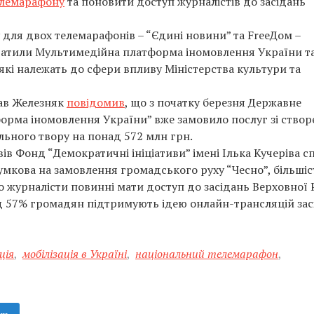
елемарафону
та поновити доступ журналістів до засідань
 для двох телемарафонів – “Єдині новини” та FreeДом –
ратили Мультимедійна платформа іномовлення України т
які належать до сфери впливу Міністерства культури та
ав Железняк
повідомив
, що з початку березня Державне
рма іномовлення України” вже замовило послуг зі ство
льного твору на понад 572 млн грн.
вів Фонд “Демократичні ініціативи” імені Ілька Кучеріва с
умкова на замовлення громадського руху “Чесно”, більшіс
о журналісти повинні мати доступ до засідань Верховної
ад 57% громадян підтримують ідею онлайн-трансляцій зас
ція
,
мобілізація в Україні
,
національний телемарафон
,