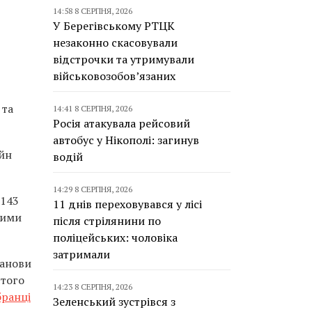
14:58 8 СЕРПНЯ, 2026
У Берегівському РТЦК
незаконно скасовували
відстрочки та утримували
військовозобов’язаних
 та
14:41 8 СЕРПНЯ, 2026
Росія атакувала рейсовий
автобус у Нікополі: загинув
айн
водій
14:29 8 СЕРПНЯ, 2026
 143
11 днів переховувався у лісі
вими
після стрілянини по
поліцейських: чоловіка
затримали
танови
ятого
14:23 8 СЕРПНЯ, 2026
бранці
Зеленський зустрівся з