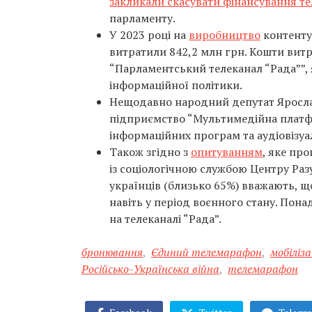
закликали скасувати фінансування т
парламенту.
У 2023 році на
виробництво
контенту
витратили 842,2 млн грн. Кошти вит
“Парламентський телеканал “Рада””, 
інформаційної політики.
Нещодавно народний депутат Яросл
підприємство “Мультимедійна платфо
інформаційних програм та аудіовізуа
Також згідно з
опитуванням
, яке про
із соціологічною службою Центру Раз
українців (близько 65%) вважають, щ
навіть у період воєнного стану. Пон
на телеканалі “Рада”.
бронювання
,
Єдиний телемарафон
,
мобіліза
Російсько-Українська війна
,
телемарафон