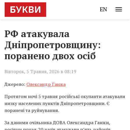
EN
РФ атакувала
Дніпропетровщину:
поранено двох осіб
Вівторок, 5 Травня, 2026 в 08:19
Джерело:
Олександр Ганжа
Протягом ночі 5 травня російські окупанти атакували
низку населених пунктів Дніпропетровщини. Є
поранені та руйнування.
За даними очільника ДОВА Олександра Ганжи,
росіяни понад 20 разів атакували п’ять районів