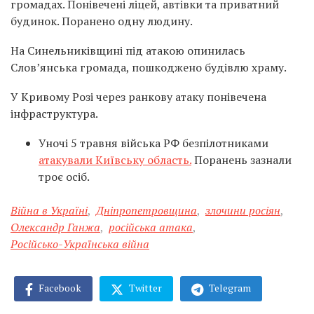
громадах. Понівечені ліцей, автівки та приватний
будинок. Поранено одну людину.
На Синельниківщині під атакою опинилась
Слов’янська громада, пошкоджено будівлю храму.
У Кривому Розі через ранкову атаку понівечена
інфраструктура.
Уночі 5 травня війська РФ безпілотниками
атакували Київську область.
Поранень зазнали
троє осіб.
Війна в Україні
,
Дніпропетровщина
,
злочини росіян
,
Олександр Ганжа
,
російська атака
,
Російсько-Українська війна
Facebook
Twitter
Telegram