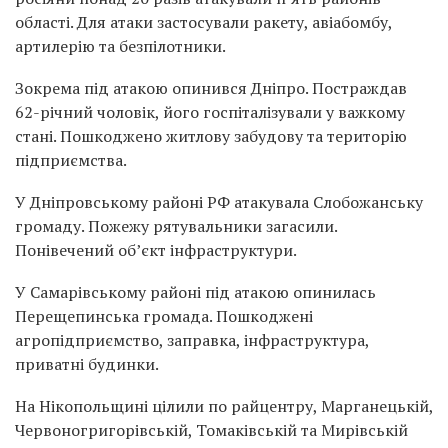
області. Для атаки застосували ракету, авіабомбу,
артилерію та безпілотники.
Зокрема під атакою опинився Дніпро. Постраждав
62-річний чоловік, його госпіталізували у важкому
стані. Пошкоджено житлову забудову та територію
підприємства.
У Дніпровському районі РФ атакувала Слобожанську
громаду. Пожежу рятувальники загасили.
Понівечений об’єкт інфраструктури.
У Самарівському районі під атакою опинилась
Перещепинська громада. Пошкоджені
агропідприємство, заправка, інфраструктура,
приватні будинки.
На Нікопольщині цілили по райцентру, Марганецькій,
Червоногригорівській, Томаківській та Мирівській