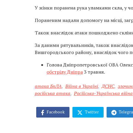
У жінки поранена рука уламками скла, у чол
Пораненим надали допомогу на місці, загро
Також внаслідок атаки пошкоджено склінн
За даними рятувальників, також внаслідо
Вишгородського району, внаслідок чого 
Голова Дніпропетровської ОВА Олек
обстрілу Дніпра
3 травня.
атака БпЛА
,
Війна в Україні
,
ДСНС
,
злочин
російська атака
,
Російсько-Українська війна
Facebook
Twitter
Telegr