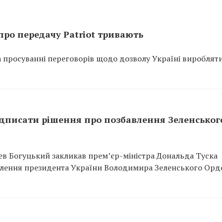
ро передачу Patriot тривають
а просуванні переговорів щодо дозволу Україні вироблят
ідписати рішення про позбавлення Зеленськог
нев Богуцький закликав прем’єр-міністра Дональда Туска
влення президента України Володимира Зеленського Орд