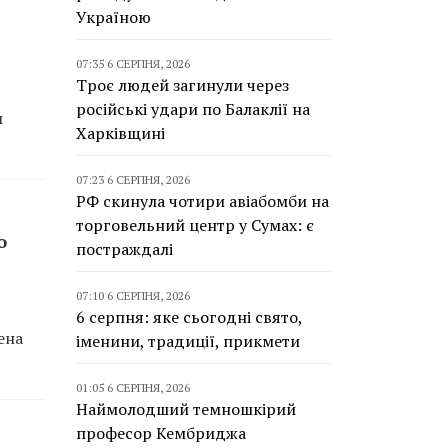
Україною
07:35 6 СЕРПНЯ, 2026
Троє людей загинули через
російські удари по Балаклії на
и
Харківщині
07:23 6 СЕРПНЯ, 2026
РФ скинула чотири авіабомби на
торговельний центр у Сумах: є
о
постраждалі
07:10 6 СЕРПНЯ, 2026
6 серпня: яке сьогодні свято,
ена
іменини, традиції, прикмети
01:05 6 СЕРПНЯ, 2026
Наймолодший темношкірий
професор Кембриджа