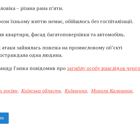
овіка – різана рана п’яти.
зи їхньому життю немає, обійшлось без госпіталізації.
я квартири, фасад багатоповерхівки та автомобіль.
к атаки зайнялась пожежа на промисловому об’єкті
постраждала одна людина.
сандр Ганжа повідомив про
загиблу особу внаслідок черг
и росіян
,
Київська область
,
Київщина
,
Микола Калашник
,
am