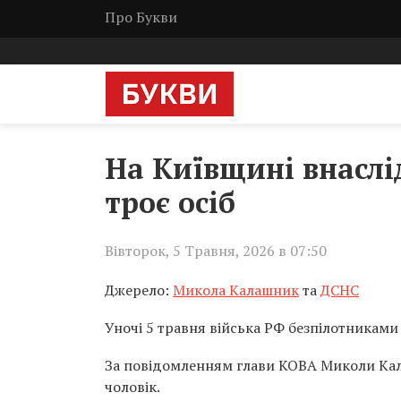
Про Букви
На Київщині внаслі
троє осіб
Вівторок, 5 Травня, 2026 в 07:50
Джерело:
Микола Калашник
та
ДСНС
Уночі 5 травня війська РФ безпілотниками 
За повідомленням глави КОВА Миколи Кала
чоловік.