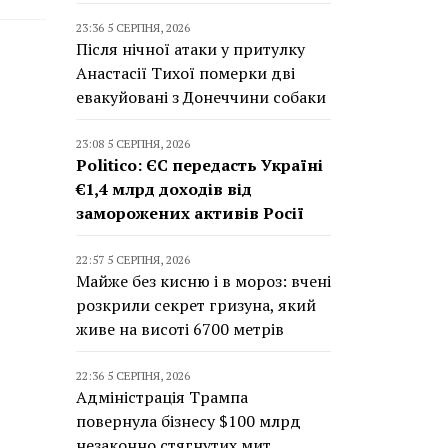
23:36 5 СЕРПНЯ, 2026
Після нічної атаки у притулку
Анастасії Тихої померки дві
евакуйовані з Донеччини собаки
23:08 5 СЕРПНЯ, 2026
Politico: ЄС передасть Україні
€1,4 млрд доходів від
заморожених активів Росії
22:57 5 СЕРПНЯ, 2026
Майже без кисню і в мороз: вчені
розкрили секрет гризуна, який
живе на висоті 6700 метрів
22:36 5 СЕРПНЯ, 2026
Адміністрація Трампа
повернула бізнесу $100 млрд
незаконно стягнутих мит