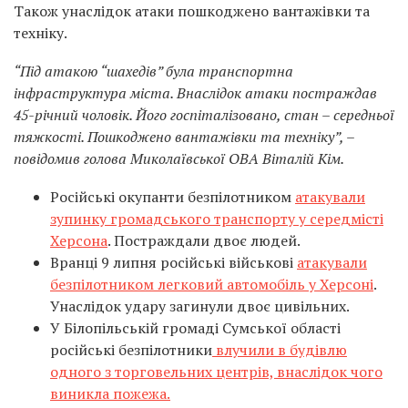
Також унаслідок атаки пошкоджено вантажівки та
техніку.
“Під атакою “шахедів” була транспортна
інфраструктура міста. Внаслідок атаки постраждав
45-річний чоловік. Його госпіталізовано, стан – середньої
тяжкості. Пошкоджено вантажівки та техніку”, –
повідомив голова Миколаївської ОВА Віталій Кім.
Російські окупанти безпілотником
атакували
зупинку громадського транспорту у середмісті
Херсона
. Постраждали двоє людей.
Вранці 9 липня російські військові
атакували
безпілотником легковий автомобіль у Херсоні
.
Унаслідок удару загинули двоє цивільних.
У Білопільській громаді Сумської області
російські безпілотники
влучили в будівлю
одного з торговельних центрів, внаслідок чого
виникла пожежа.