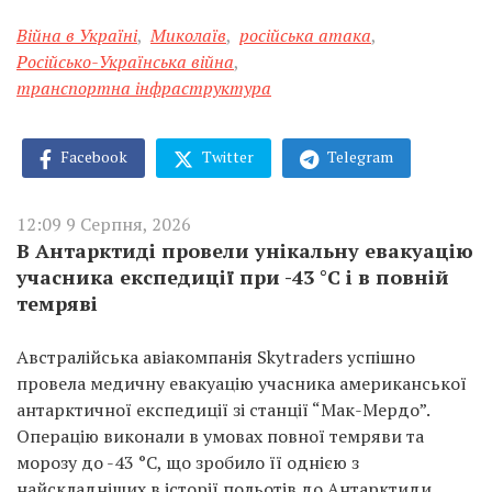
Війна в Україні
,
Миколаїв
,
російська атака
,
Російсько-Українська війна
,
транспортна інфраструктура
Facebook
Twitter
Telegram
12:09 9 Серпня, 2026
В Антарктиді провели унікальну евакуацію
учасника експедиції при -43 °C і в повній
темряві
Австралійська авіакомпанія Skytraders успішно
провела медичну евакуацію учасника американської
антарктичної експедиції зі станції “Мак-Мердо”.
Операцію виконали в умовах повної темряви та
морозу до -43 °C, що зробило її однією з
найскладніших в історії польотів до Антарктиди.