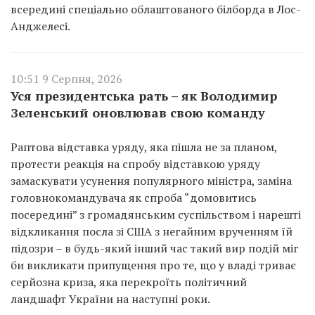
всередині спеціально облаштованого білборда в Лос-
Анджелесі.
10:51 9 Серпня, 2026
Уся президентська рать – як Володимир
Зеленський оновлював свою команду
Раптова відставка уряду, яка пішла не за планом,
протести реакція на спробу відставкою уряду
замаскувати усунення популярного міністра, заміна
головнокомандувача як спроба “домовитись
посередині” з громадянським суспільством і нарешті
відкликання посла зі США з негайним врученням їй
підозри – в будь-який інший час такий вир подій міг
би викликати припущення про те, що у владі триває
серйозна криза, яка перекроїть політичний
ландшафт України на наступні роки.