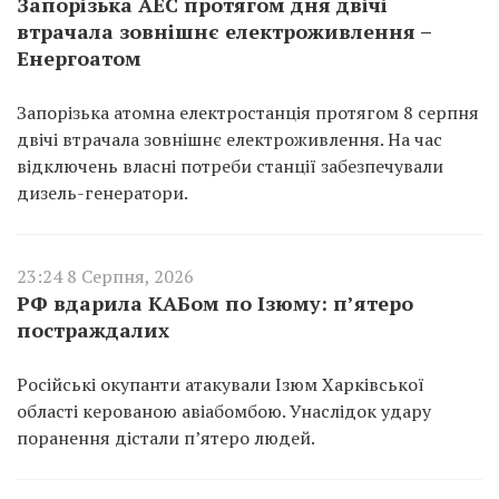
Запорізька АЕС протягом дня двічі
втрачала зовнішнє електроживлення –
Енергоатом
Запорізька атомна електростанція протягом 8 серпня
двічі втрачала зовнішнє електроживлення. На час
відключень власні потреби станції забезпечували
дизель-генератори.
23:24 8 Серпня, 2026
РФ вдарила КАБом по Ізюму: п’ятеро
постраждалих
Російські окупанти атакували Ізюм Харківської
області керованою авіабомбою. Унаслідок удару
поранення дістали п’ятеро людей.