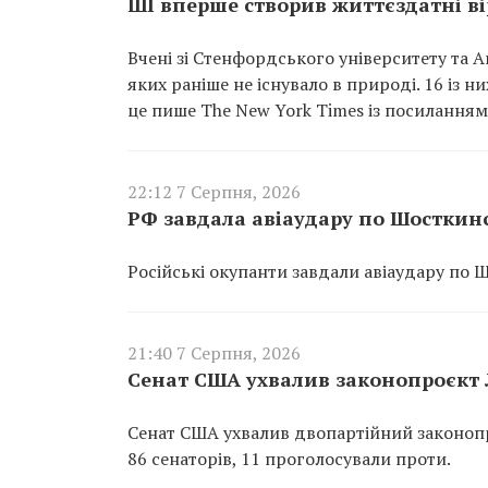
ШІ вперше створив життєздатні вір
Вчені зі Стенфордського університету та A
яких раніше не існувало в природі. 16 із 
це пише The New York Times із посиланням 
22:12 7 Серпня, 2026
РФ завдала авіаудару по Шосткин
Російські окупанти завдали авіаудару по 
21:40 7 Серпня, 2026
Сенат США ухвалив законопроєкт Л
Сенат США ухвалив двопартійний законопр
86 сенаторів, 11 проголосували проти.