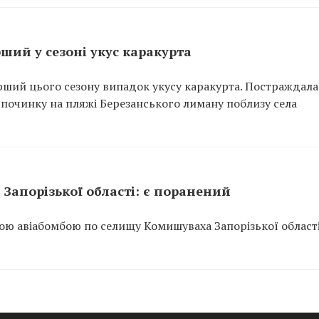
ший у сезоні укус каракурта
рший цього сезону випадок укусу каракурта. Постраждала
відпочинку на пляжі Березанського лиману поблизу села
Запорізької області: є поранений
ою авіабомбою по селищу Комишуваха Запорізької області