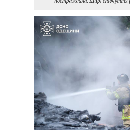
постраждала. Щирі співчуття р