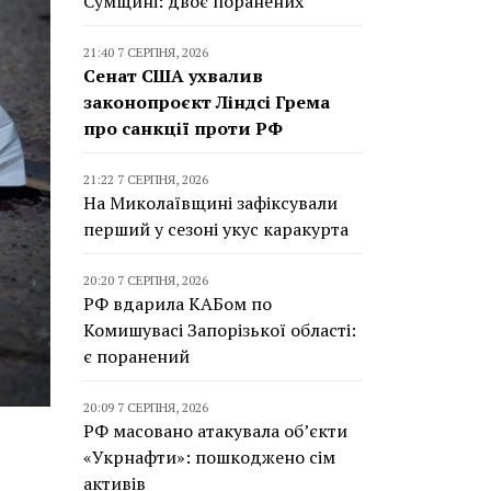
Сумщині: двоє поранених
21:40 7 СЕРПНЯ, 2026
Сенат США ухвалив
законопроєкт Ліндсі Грема
про санкції проти РФ
21:22 7 СЕРПНЯ, 2026
На Миколаївщині зафіксували
перший у сезоні укус каракурта
20:20 7 СЕРПНЯ, 2026
РФ вдарила КАБом по
Комишувасі Запорізької області:
є поранений
20:09 7 СЕРПНЯ, 2026
РФ масовано атакувала об’єкти
«Укрнафти»: пошкоджено сім
активів