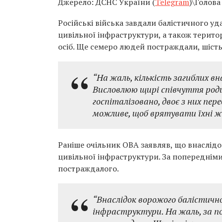
Джерело: ДСНС України (
Telegram
)\Голова
Російські війська завдали балістичного уд
цивільної інфраструктури, а також територ
осіб. Ще семеро людей постраждали, шістьо
“На жаль, кількість загиблих вн
Висловлюю щирі співчуття роди
госпіталізовано, двоє з них пер
можливе, щоб врятувати їхні 
Раніше очільник ОВА заявляв, що внаслідок
цивільної інфраструктури. За попередніми
постраждалого.
“Внаслідок ворожого балістичн
інфраструктури. На жаль, за по