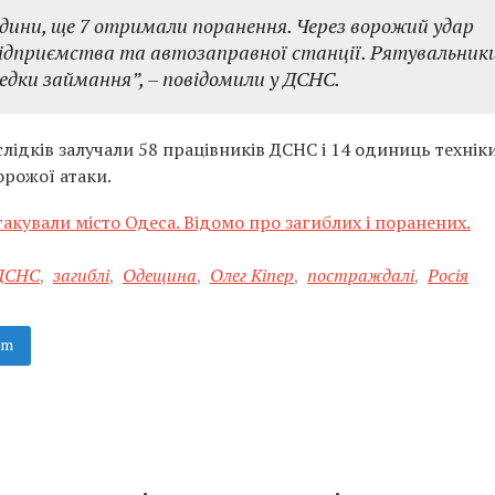
юдини, ще 7 отримали поранення. Через ворожий удар
підприємства та автозаправної станції. Рятувальник
редки займання”
, – повідомили у ДСНС.
слідків залучали 58 працівників ДСНС і 14 одиниць техніки
орожої атаки.
такували місто Одеса. Відомо про загиблих і поранених.
ДСНС
,
загиблі
,
Одещина
,
Олег Кіпер
,
постраждалі
,
Росія
am