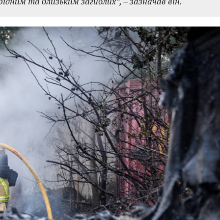
ідним та близьким загиблих”,
– зазначав він.