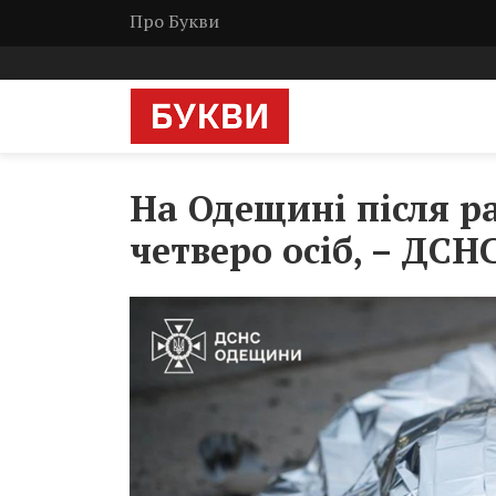
Про Букви
На Одещині після р
четверо осіб, – ДСН