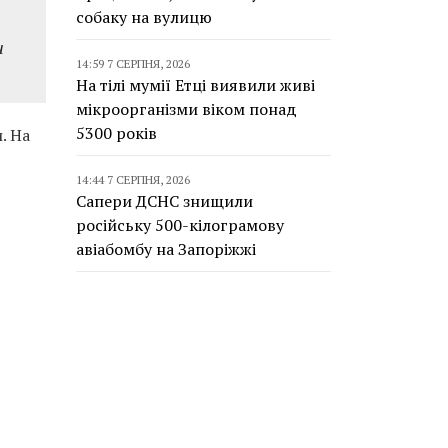
собаку на вулицю
и
14:59 7 СЕРПНЯ, 2026
На тілі мумії Етці виявили живі
мікроорганізми віком понад
5300 років
. На
14:44 7 СЕРПНЯ, 2026
Сапери ДСНС знищили
російську 500-кілограмову
авіабомбу на Запоріжжі