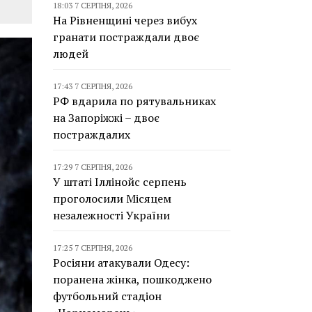
18:03 7 СЕРПНЯ, 2026
На Рівненщині через вибух
гранати постраждали двоє
людей
17:43 7 СЕРПНЯ, 2026
РФ вдарила по рятувальниках
на Запоріжжі – двоє
постраждалих
17:29 7 СЕРПНЯ, 2026
У штаті Іллінойс серпень
проголосили Місяцем
незалежності України
17:25 7 СЕРПНЯ, 2026
Росіяни атакували Одесу:
поранена жінка, пошкоджено
футбольний стадіон