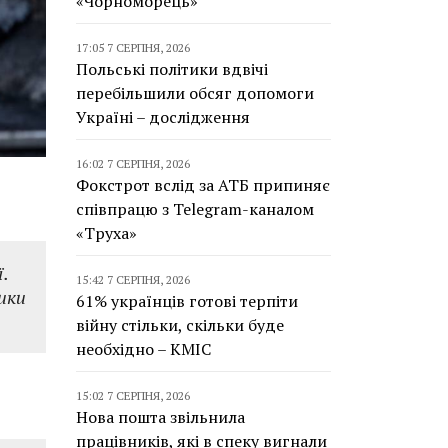
«Чорноморець»
17:05 7 СЕРПНЯ, 2026
Польські політики вдвічі
перебільшили обсяг допомоги
Україні – дослідження
16:02 7 СЕРПНЯ, 2026
Фокстрот вслід за АТБ припиняє
співпрацю з Telegram-каналом
«Труха»
.
15:42 7 СЕРПНЯ, 2026
ики
61% українців готові терпіти
війну стільки, скільки буде
необхідно – КМІС
15:02 7 СЕРПНЯ, 2026
Нова пошта звільнила
працівників, які в спеку вигнали