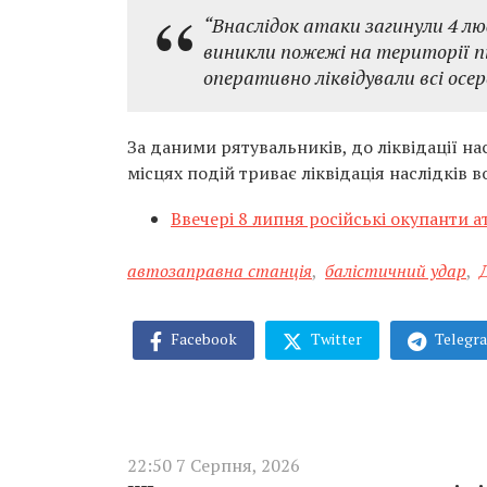
“Внаслідок атаки загинули 4 л
виникли пожежі на території 
оперативно ліквідували всі осе
За даними рятувальників, до ліквідації на
місцях подій триває ліквідація наслідків в
Ввечері 8 липня російські окупанти а
автозаправна станція
,
балістичний удар
,
Facebook
Twitter
Telegr
22:50 7 Серпня, 2026