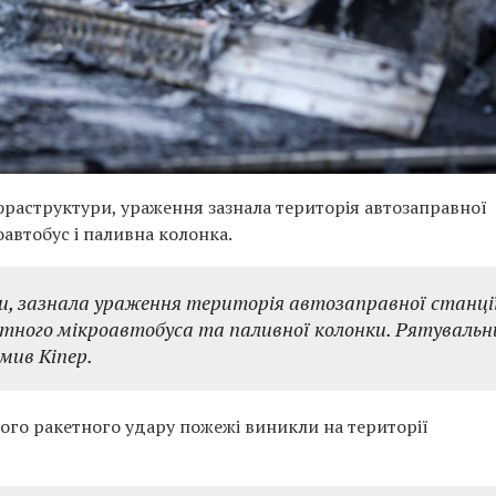
нфраструктури, ураження зазнала територія автозаправної
автобус і паливна колонка.
, зазнала ураження територія автозаправної станції
тного мікроавтобуса та паливної колонки. Рятувальн
мив Кіпер.
ого ракетного удару пожежі виникли на території