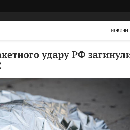
НОВИНИ
акетного удару РФ загинул
С