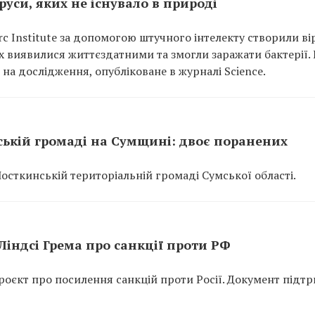
уси, яких не існувало в природі
rc Institute за допомогою штучного інтелекту створили ві
них виявилися життєздатними та змогли заражати бактерії.
на дослідження, опубліковане в журналі Science.
ській громаді на Сумщині: двоє поранених
Шосткинській територіальній громаді Сумської області.
індсі Грема про санкції проти РФ
оєкт про посилення санкцій проти Росії. Документ підт