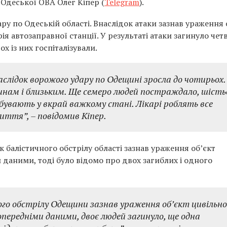
 Одеської ОВА Олег Кіпер (
Telegram
).
ару по Одеській області. Внаслідок атаки зазнав ураження 
ія автозаправної станції. У результаті атаки загинуло чет
х із них госпіталізували.
аслідок ворожого удару по Одещині зросла до чотирьох.
нам і близьким. Ще семеро людей постраждало, шість
ебувають у вкрай важкому стані. Лікарі роблять все
життя”,
– повідомив Кіпер.
 балістичного обстрілу області зазнав ураження об’єкт
 даними, тоді було відомо про двох загиблих і одного
ого обстрілу Одещини зазнав ураження об’єкт цивільно
передніми даними, двоє людей загинуло, ще одна