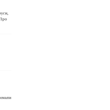
руси,
 Про
римали