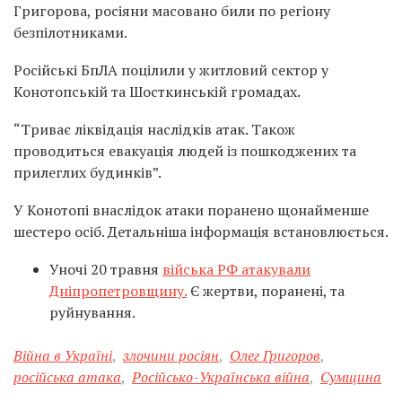
Григорова, росіяни масовано били по регіону
безпілотниками.
Російські БпЛА поцілили у житловий сектор у
Конотопській та Шосткинській громадах.
“Триває ліквідація наслідків атак. Також
проводиться евакуація людей із пошкоджених та
прилеглих будинків”.
У Конотопі внаслідок атаки поранено щонайменше
шестеро осіб. Детальніша інформація встановлюється.
Уночі 20 травня
війська РФ атакували
Дніпропетровщину.
Є жертви, поранені, та
руйнування.
Війна в Україні
,
злочини росіян
,
Олег Григоров
,
російська атака
,
Російсько-Українська війна
,
Сумщина