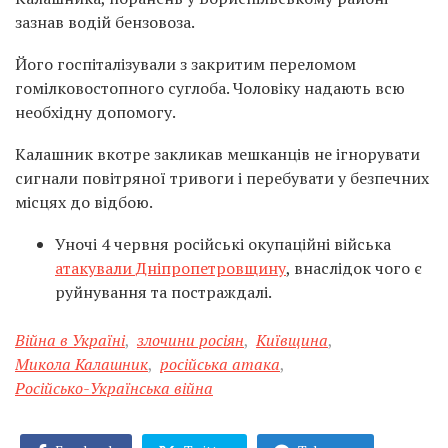
зазнав водій бензовоза.
Його госпіталізували з закритим переломом
гомілковостопного суглоба. Чоловіку надають всю
необхідну допомогу.
Калашник вкотре закликав мешканців не ігнорувати
сигнали повітряної тривоги і перебувати у безпечних
місцях до відбою.
Уночі 4 червня російські окупаційні війська
атакували Дніпропетровщину
, внаслідок чого є
руйнування та постраждалі.
Війна в Україні
,
злочини росіян
,
Київщина
,
Микола Калашник
,
російська атака
,
Російсько-Українська війна