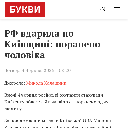
EN
РФ вдарила по
Київщині: поранено
чоловіка
Четвер, 4 Червня, 2026 в 08:20
Джерело:
Микола Калашник
Вночі 4 червня російські окупанти атакували
Київську область. Як наслідок – поранено одну
людину.
За повідомленням глави Київської ОВА Миколи
Калашника, поранень у Бориспільському районі