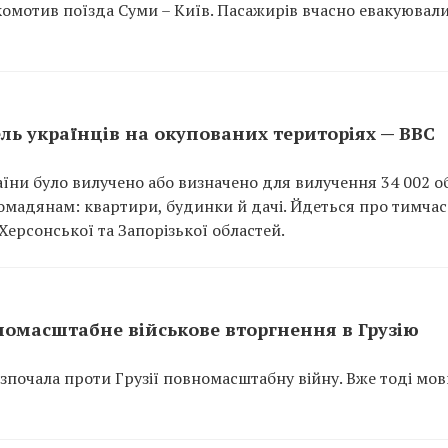
омотив поїзда Суми – Київ. Пасажирів вчасно евакуювали
ель українців на окупованих територіях — BBC
аїни було вилучено або визначено для вилучення 34 002 о
ромадянам: квартири, будинки й дачі. Йдеться про тимча
Херсонської та Запорізької областей.
вномасштабне військове вторгнення в Грузію
розпочала проти Грузії повномасштабну війну. Вже тоді мо