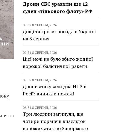
Дрони СБС уразили ще 12
суден «тіньового флоту» РФ
09:39 8 СЕРПНЯ, 2026
Дощі та грози: погода в Україні
на 8 серпня
09:24 8 СЕРПНЯ, 2026
Цієї ночі не було збито жодної
ворожої балістичної ракети
09:08 8 СЕРПНЯ, 2026
Дрони атакували два НПЗ в
Росії: виникли пожежі
йону
08:31 8 СЕРПНЯ, 2026
Три людини загинули, ще
иня та
чотири поранені внаслідок
ворожих атак по Запоріжжю