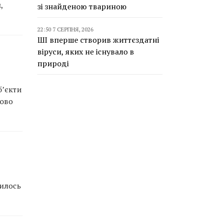
,
зі знайденою твариною
22:50 7 СЕРПНЯ, 2026
ШІ вперше створив життєздатні
віруси, яких не існувало в
природі
б’єкти
сово
вилось