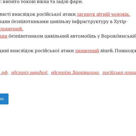
ибито бокові вікна та задні фари.
бласті внаслідок російської атаки
загинув літній чоловік.
вали безпілотниками цивільну інфраструктуру в Хутір-
поранений.
али
безпілотником цивільний автомобіль у Ворожбянські
ині внаслідок російської атаки
знищений
ліцей. Пошкод
и рф
,
обстріл швидкої
,
обстріли Харківщини
,
російська ата
am