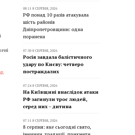
08:11 8 СЕРПНЯ, 2026
РФ понад 10 разів атакувала
шість районів
Дніпропетровщини: одна
й
поранена
жені
07:50 8 СЕРПНЯ, 2026
Росія завдала балістичного
удару по Києву: четверо
постраждалих
ка
,
07:24 8 СЕРПНЯ, 2026
На Київщині внаслідок атаки
РФ загинули троє людей,
серед них – дитина
07:11 8 СЕРПНЯ, 2026
8 серпня: яке сьогодні свято,
іменини, традиції, прикмети