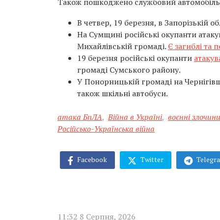
Також пошкоджено службовий автомобіль: в
В четвер, 19 березня, в Запорізькій о
На Сумщині російські окупанти атаку
Михайлівській громаді.
Є загиблі та 
19 березня російські окупанти
атакув
громаді Сумського району.
У Понорницькій громаді на Чернігівщ
також шкільні автобуси.
атака БпЛА
,
Війна в Україні
,
воєнні злочин
Російсько-Українська війна
Facebook
Twitter
Telegr
11:32 8 Серпня, 2026