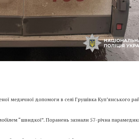
реної медичної допомоги в селі Грушівка Куп’янського ра
обілем “швидкої”. Поранень зазнали 57-річна парамедик