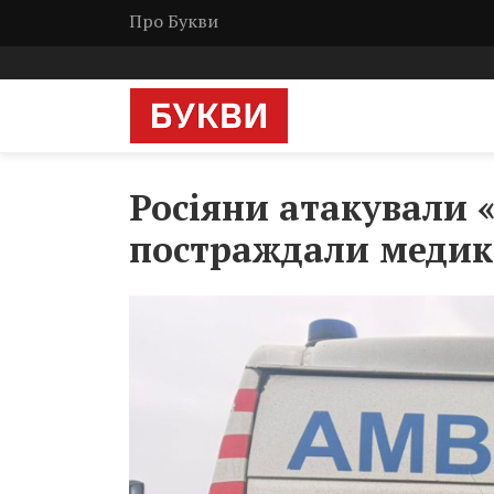
Про Букви
Росіяни атакували 
постраждали меди