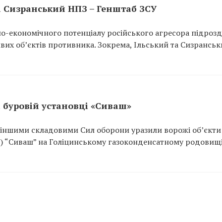
а Сизранський НПЗ – Генштаб ЗСУ
но-економічного потенціалу російського агресора підрозд
вих об’єктів противника. Зокрема, Ільський та Сизрансь
 буровій установці «Сиваш»
з іншими складовими Сил оборони уразили ворожі об’єкти
У) “Сиваш” на Голіцинському газоконденсатному родовищі