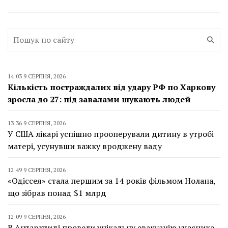
14:03 9 СЕРПНЯ, 2026
Кількість постраждалих від удару РФ по Харкову
зросла до 27: під завалами шукають людей
13:36 9 СЕРПНЯ, 2026
У США лікарі успішно прооперували дитину в утробі
матері, усунувши важку вроджену ваду
12:49 9 СЕРПНЯ, 2026
«Одіссея» стала першим за 14 років фільмом Нолана,
що зібрав понад $1 млрд
12:09 9 СЕРПНЯ, 2026
В Антарктиді провели унікальну евакуацію учасника