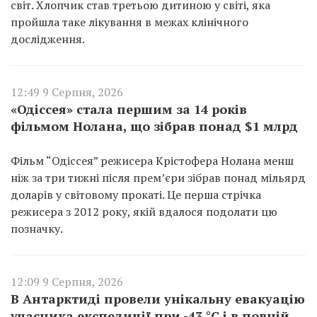
світ. Хлопчик став третьою дитиною у світі, яка
пройшла таке лікування в межах клінічного
дослідження.
12:49 9 Серпня, 2026
«Одіссея» стала першим за 14 років
фільмом Нолана, що зібрав понад $1 млрд
Фільм “Одіссея” режисера Крістофера Нолана менш
ніж за три тижні після прем’єри зібрав понад мільярд
доларів у світовому прокаті. Це перша стрічка
режисера з 2012 року, якій вдалося подолати цю
позначку.
12:09 9 Серпня, 2026
В Антарктиді провели унікальну евакуацію
учасника експедиції при -43 °C і в повній