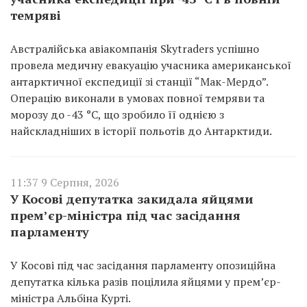
темряві
Австралійська авіакомпанія Skytraders успішно
провела медичну евакуацію учасника американської
антарктичної експедиції зі станції “Мак-Мердо”.
Операцію виконали в умовах повної темряви та
морозу до -43 °C, що зробило її однією з
найскладніших в історії польотів до Антарктиди.
11:37 9 Серпня, 2026
У Косові депутатка закидала яйцями
прем’єр-міністра під час засідання
парламенту
У Косові під час засідання парламенту опозиційна
депутатка кілька разів поцілила яйцями у прем’єр-
міністра Альбіна Курті.