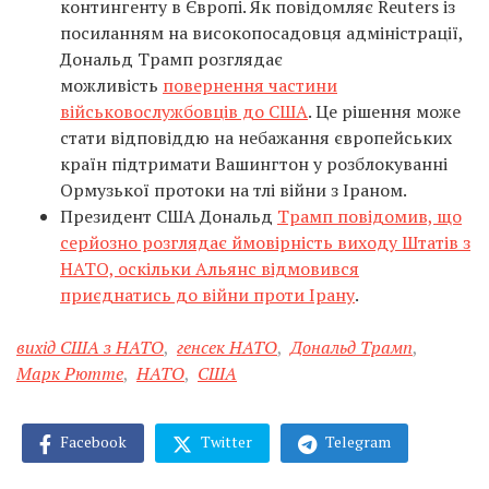
контингенту в Європі. Як повідомляє Reuters із
посиланням на високопосадовця адміністрації,
Дональд Трамп розглядає
можливість
повернення частини
військовослужбовців до США
. Це рішення може
стати відповіддю на небажання європейських
країн підтримати Вашингтон у розблокуванні
Ормузької протоки на тлі війни з Іраном.
Президент США Дональд
Трамп повідомив, що
серйозно розглядає ймовірність виходу Штатів з
НАТО, оскільки Альянс відмовився
приєднатись до війни проти Ірану
.
вихід США з НАТО
,
генсек НАТО
,
Дональд Трамп
,
Марк Рютте
,
НАТО
,
США
Facebook
Twitter
Telegram