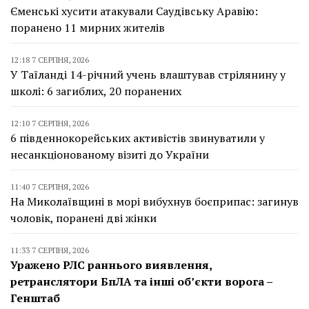
Єменські хусити атакували Саудівську Аравію:
поранено 11 мирних жителів
12:18 7 СЕРПНЯ, 2026
У Таїланді 14-річний учень влаштував стрілянину у
школі: 6 загиблих, 20 поранених
12:10 7 СЕРПНЯ, 2026
6 південнокорейських активістів звинуватили у
несанкціонованому візиті до України
11:40 7 СЕРПНЯ, 2026
На Миколаївщині в морі вибухнув боєприпас: загинув
чоловік, поранені дві жінки
11:33 7 СЕРПНЯ, 2026
Уражено РЛС раннього виявлення,
ретранслятори БпЛА та інші об’єкти ворога –
Генштаб