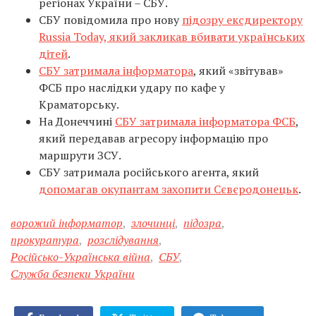
регіонах України – СБУ.
СБУ повідомила про нову
підозру ексдиректору
Russia Today, який закликав вбивати українських
дітей
.
СБУ затримала інформатора
, який «звітував»
ФСБ про наслідки удару по кафе у
Краматорську.
На Донеччині
СБУ затримала інформатора ФСБ
,
який передавав агресору інформацію про
маршрути ЗСУ.
СБУ затримала російського агента, який
допомагав окупантам захопити Сєвєродонецьк
.
ворожий інформатор
,
злочинці
,
підозра
,
прокуратура
,
розслідування
,
Російсько-Українська війна
,
СБУ
,
Служба безпеки України