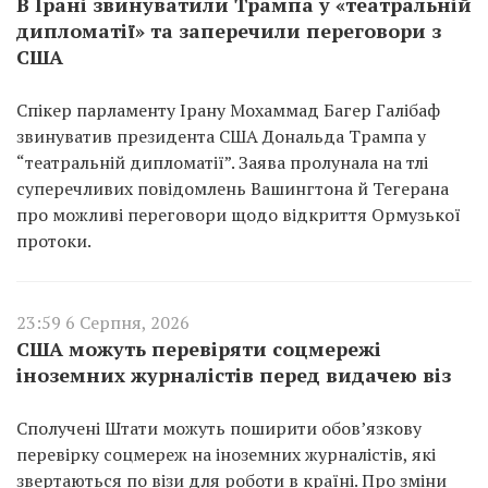
В Ірані звинуватили Трампа у «театральній
дипломатії» та заперечили переговори з
США
Спікер парламенту Ірану Мохаммад Багер Галібаф
звинуватив президента США Дональда Трампа у
“театральній дипломатії”. Заява пролунала на тлі
суперечливих повідомлень Вашингтона й Тегерана
про можливі переговори щодо відкриття Ормузької
протоки.
23:59 6 Серпня, 2026
США можуть перевіряти соцмережі
іноземних журналістів перед видачею віз
Сполучені Штати можуть поширити обов’язкову
перевірку соцмереж на іноземних журналістів, які
звертаються по візи для роботи в країні. Про зміни