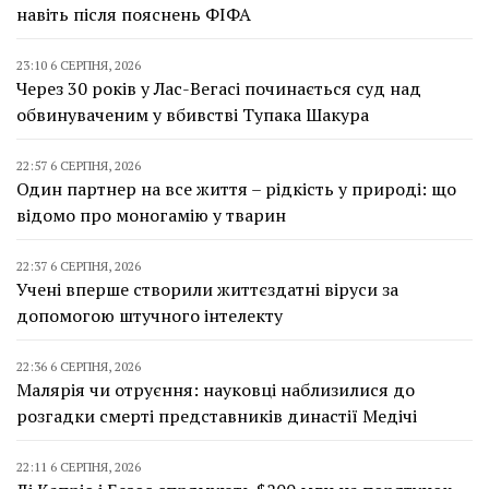
навіть після пояснень ФІФА
23:10 6 СЕРПНЯ, 2026
Через 30 років у Лас-Вегасі починається суд над
обвинуваченим у вбивстві Тупака Шакура
22:57 6 СЕРПНЯ, 2026
Один партнер на все життя – рідкість у природі: що
відомо про моногамію у тварин
22:37 6 СЕРПНЯ, 2026
Учені вперше створили життєздатні віруси за
допомогою штучного інтелекту
22:36 6 СЕРПНЯ, 2026
Малярія чи отруєння: науковці наблизилися до
розгадки смерті представників династії Медічі
22:11 6 СЕРПНЯ, 2026