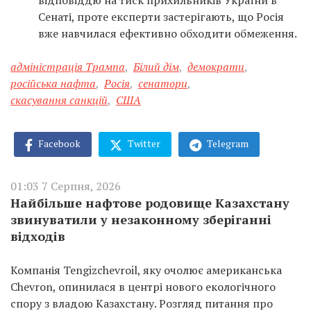
відповіддю на тиск прихильників України в
Сенаті, проте експерти застерігають, що Росія
вже навчилася ефективно обходити обмеження.
адміністрація Трампа
,
Білий дім
,
демократи
,
російська нафта
,
Росія
,
сенатори
,
скасування санкцій
,
США
Facebook
Twitter
Telegram
01:03 7 Серпня, 2026
Найбільше нафтове родовище Казахстану
звинуватили у незаконному зберіганні
відходів
Компанія Tengizchevroil, яку очолює американська
Chevron, опинилася в центрі нового екологічного
спору з владою Казахстану. Розгляд питання про