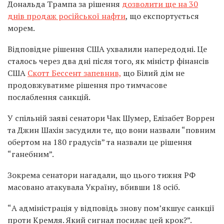
Дональда Трампа за рішення
дозволити ще на 30
днів продаж російської нафти
, що експортується
морем.
Відповідне рішення США ухвалили напередодні. Це
сталось через два дні після того, як міністр фінансів
США
Скотт Бессент запевнив,
що Білий дім не
продовжуватиме рішення про тимчасове
послаблення санкцій.
У спільній заяві сенатори Чак Шумер, Елізабет Воррен
та Джин Шахін засудили те, що вони назвали “повним
обертом на 180 градусів” та назвали це рішення
“ганебним”.
Зокрема сенатори нагадали, що цього тижня РФ
масовано атакувала Україну, вбивши 18 осіб.
“А адміністрація у відповідь знову пом’якшує санкції
проти Кремля. Який сигнал посилає цей крок?”.