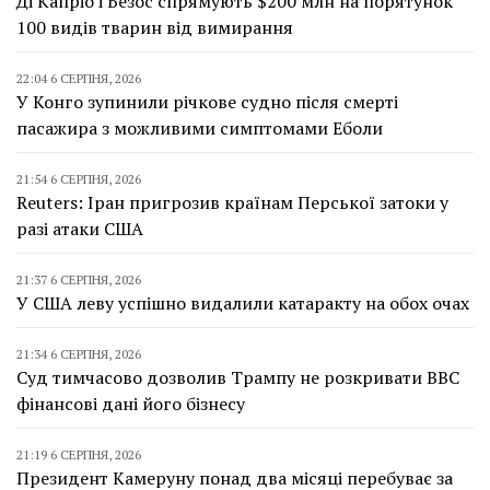
Ді Капріо і Безос спрямують $200 млн на порятунок
100 видів тварин від вимирання
22:04 6 СЕРПНЯ, 2026
У Конго зупинили річкове судно після смерті
пасажира з можливими симптомами Еболи
21:54 6 СЕРПНЯ, 2026
Reuters: Іран пригрозив країнам Перської затоки у
разі атаки США
21:37 6 СЕРПНЯ, 2026
У США леву успішно видалили катаракту на обох очах
21:34 6 СЕРПНЯ, 2026
Суд тимчасово дозволив Трампу не розкривати BBC
фінансові дані його бізнесу
21:19 6 СЕРПНЯ, 2026
Президент Камеруну понад два місяці перебуває за