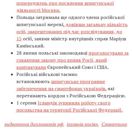
попереджень про посилення шпигунської
діяльності Москви.
Польща затримала ще одного члена російської
шпигунської мережі,
довівши загальну кількість
осіб, заарештованих під час розслідування, до
15
осіб, заявив міністр внутрішніх справ Маріуш
Камінський.
28 липня польські законодавці
проголосували за
схвалення закону про вплив Росії, який
критикували
Європейський Союз і США.
Російські військові таємно
встановлюють
шпигунське програмне
забезпечення на смартфонах українців
, які
перетинають кордон з Російською Федерацією.
1 серпня
Ісландія зупинила роботу свого
посольства на території Російської Федерації.
видворення дипломатів рф
,
ізоляція росіян
,
Словаччина