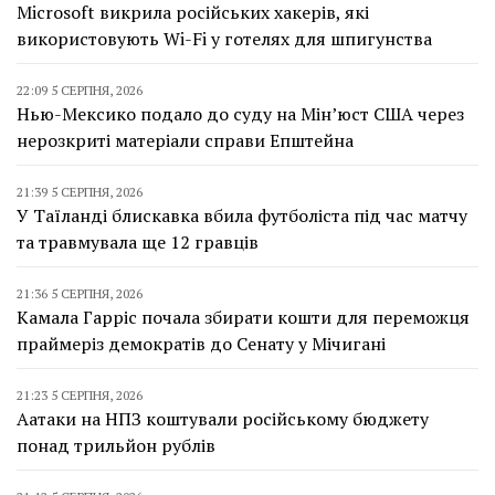
Microsoft викрила російських хакерів, які
використовують Wi-Fi у готелях для шпигунства
22:09 5 СЕРПНЯ, 2026
Нью-Мексико подало до суду на Мін’юст США через
нерозкриті матеріали справи Епштейна
21:39 5 СЕРПНЯ, 2026
У Таїланді блискавка вбила футболіста під час матчу
та травмувала ще 12 гравців
21:36 5 СЕРПНЯ, 2026
Камала Гарріс почала збирати кошти для переможця
праймеріз демократів до Сенату у Мічигані
21:23 5 СЕРПНЯ, 2026
Аатаки на НПЗ коштували російському бюджету
понад трильйон рублів