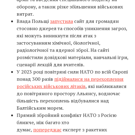
оборону, а також різке збільшення військових
витрат.
Влада Польщі
запустила
сайт для громадян
стосовно джерел та способів уникнення загроз,
які можуть виникнути після атак з
застосуванням хімічної, біологічної,
радіологічної та ядерної зброї. На сайті
розмістили довідкові матеріали, навчальні ігри,
сценарії лекцій для вчителів.
У 2023 році повітряні сили НАТО по всій Європі
понад 300 разів
підіймалися на перехоплення
російських військових літаків
, які наближалися
до повітряного простору Альянсу, водночас
більшість перехоплень відбувалися над
Балтійським морем.
Прямий збройний конфлікт НАТО з Росією
ближче, ніж багато хто
думає,
попереджає
експерт з ракетних