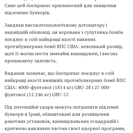
Саме цей боєприпас призначений для знищення
підземних бункерів.
Завдяки високотехнологічному детонатору і
надміцній оболонці, ця керована з супутника бомба
поєднує в собі найкращі якості наявних
протибункерних бомб ВПС США: невеликий розмір,
щоб її могли нести звичайні винищувачі, і високу
проникаючу здатність.
Видання зазначає, що боєприпас поєднує в собі
найкращі якості нинішніх протибункерних бомб ВПС
США: 4000-фунтової (1814 кг) GBU-28 і 27 000-
фунтової (12 246 кг) GBU-57.
Під потенційні удари можуть потрапити підземні
бункери в Ірані, облаштовані для розміщення
ракетних установок, винищувальних ескадрилій і
критично важливих частин своєї ядерної програми,