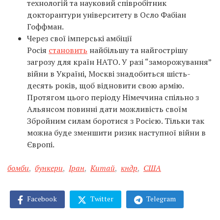
технологій та науковий співробітник
докторантури університету в Осло Фабіан
Гоффман.
Через свої імперські амбіції
Росія
становить
найбільшу та найгострішу
загрозу для країн НАТО. У разі “заморожування”
війни в Україні, Москві знадобиться шість-
десять років, щоб відновити свою армію.
Протягом цього періоду Німеччина спільно з
Альянсом повинні дати можливість своїм
Збройним силам боротися з Росією. Тільки так
можна буде зменшити ризик наступної війни в
Європі.
бомби
,
бункери
,
Іран
,
Китай
,
кндр
,
США
Facebook
Twitter
Telegram