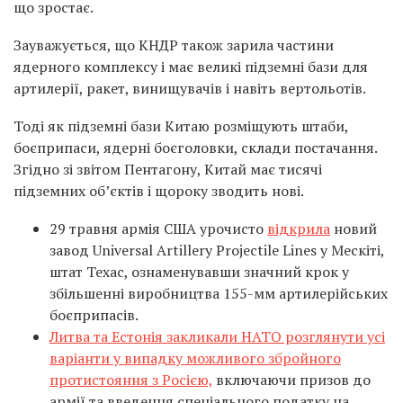
що зростає.
Зауважується, що КНДР також зарила частини
ядерного комплексу і має великі підземні бази для
артилерії, ракет, винищувачів і навіть вертольотів.
Тоді як підземні бази Китаю розміщують штаби,
боєприпаси, ядерні боєголовки, склади постачання.
Згідно зі звітом Пентагону, Китай має тисячі
підземних об’єктів і щороку зводить нові.
29 травня армія США урочисто
відкрила
новий
завод Universal Artillery Projectile Lines у Мескіті,
штат Техас, ознаменувавши значний крок у
збільшенні виробництва 155-мм артилерійських
боєприпасів.
Литва та Естонія закликали НАТО розглянути усі
варіанти у випадку можливого збройного
протистояння з Росією,
включаючи призов до
армії та введення спеціального податку на