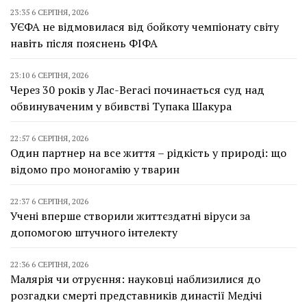
23:35 6 СЕРПНЯ, 2026
УЄФА не відмовилася від бойкоту чемпіонату світу
навіть після пояснень ФІФА
23:10 6 СЕРПНЯ, 2026
Через 30 років у Лас-Вегасі починається суд над
обвинуваченим у вбивстві Тупака Шакура
22:57 6 СЕРПНЯ, 2026
Один партнер на все життя – рідкість у природі: що
відомо про моногамію у тварин
22:37 6 СЕРПНЯ, 2026
Учені вперше створили життєздатні віруси за
допомогою штучного інтелекту
22:36 6 СЕРПНЯ, 2026
Малярія чи отруєння: науковці наблизилися до
розгадки смерті представників династії Медічі