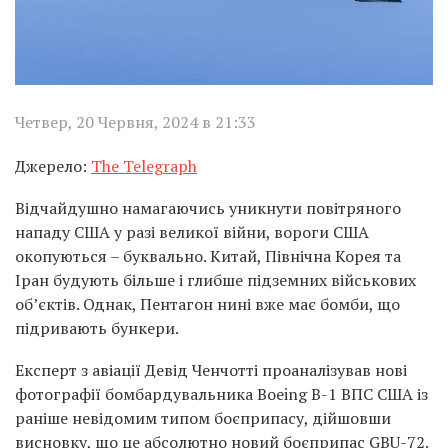
Четвер, 20 Червня, 2024 в 21:33
Джерело:
The Telegraph
Відчайдушно намагаючись уникнути повітряного
нападу США у разі великої війни, вороги США
окопуються – буквально. Китай, Північна Корея та
Іран будують більше і глибше підземних військових
об’єктів. Однак, Пентагон нині вже має бомби, що
підривають бункери.
Експерт з авіації Девід Ченчотті проаналізував нові
фотографії бомбардувальника Boeing B-1 ВПС США із
раніше невідомим типом боєприпасу, дійшовши
висновку, що це абсолютно новий боєприпас GBU-72.