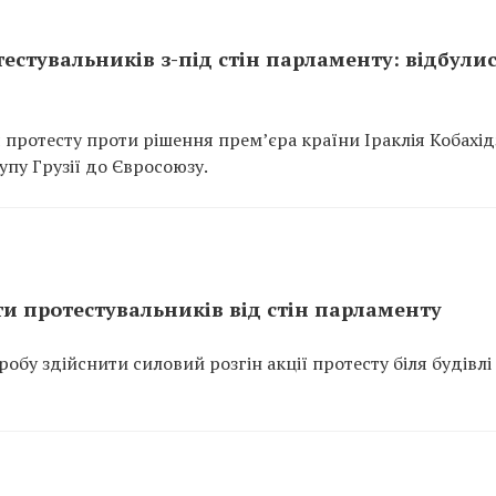
тестувальників з-під стін парламенту: відбули
я протесту проти рішення прем’єра країни Іраклія Кобахід
пу Грузії до Євросоюзу.
ти протестувальників від стін парламенту
робу здійснити силовий розгін акції протесту біля будівлі