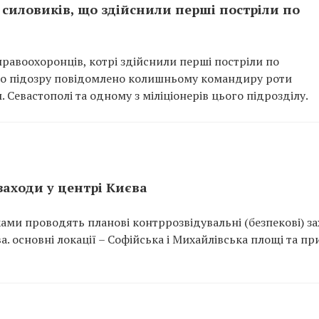
силовиків, що здійснили перші постріли по
равоохоронців, котрі здійснили перші постріли по
Про підозру повідомлено колишньому командиру роти
 Севастополі та одному з міліціонерів цього підрозділу.
заходи у центрі Києва
ами проводять планові контррозвідувальні (безпекові) з
. основні локації – Софійська і Михайлівська площі та пр