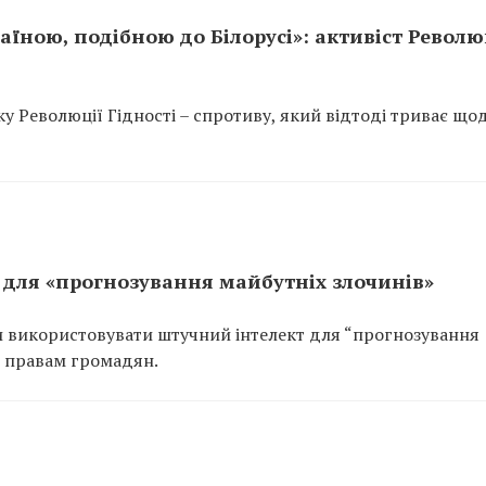
аїною, подібною до Білорусі»: активіст Револю
у Революції Гідності – спротиву, який відтоді триває що
для «прогнозування майбутніх злочинів»
 використовувати штучний інтелект для “прогнозування
и правам громадян.