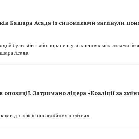
иків Башара Асада із силовиками загинули пон
людей були вбиті або поранені у зіткненнях між силами без
шара Асада.
в опозиції. Затримано лідера «Коаліції за змін
ками до офісів опозиційних політсил.