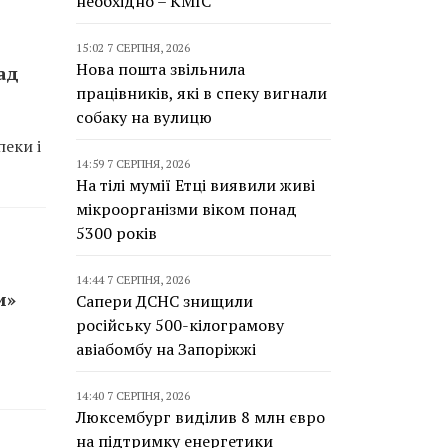
необхідно – КМІС
15:02 7 СЕРПНЯ, 2026
Нова пошта звільнила
ад
працівників, які в спеку вигнали
собаку на вулицю
пеки і
14:59 7 СЕРПНЯ, 2026
На тілі мумії Етці виявили живі
мікроорганізми віком понад
5300 років
14:44 7 СЕРПНЯ, 2026
и»
Сапери ДСНС знищили
російську 500-кілограмову
авіабомбу на Запоріжжі
14:40 7 СЕРПНЯ, 2026
Люксембург виділив 8 млн євро
на підтримку енергетики