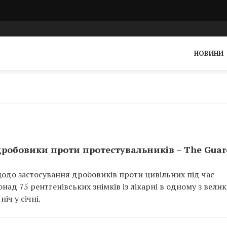
НОВИНИ
дробовики проти протестувальників – The Guar
щодо застосування дробовиків проти цивільних під час
онад 75 рентгенівських знімків із лікарні в одному з вели
іч у січні.