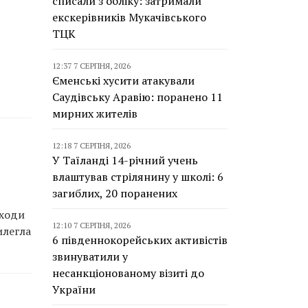
списали з обліку: затримали
екскерівників Мукачівського
ТЦК
12:37 7 СЕРПНЯ, 2026
Єменські хусити атакували
Саудівську Аравію: поранено 11
мирних жителів
12:18 7 СЕРПНЯ, 2026
У Таїланді 14-річний учень
влаштував стрілянину у школі: 6
загиблих, 20 поранених
аходи
12:10 7 СЕРПНЯ, 2026
илегла
6 південнокорейських активістів
звинуватили у
несанкціонованому візиті до
України