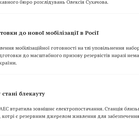
авного бюро розслідувань Олексія Сухачова.
овки до нової мобілізації в Росії
илення мобілізаційної готовності на тлі уповільнення набо
дготовки до масштабного призову резервістів наразі нема
країни.
 стані блекауту
АЕС втратила зовнішнє електропостачання. Станція близь
, котрі є резервним джерелом живлення для забезпеченн