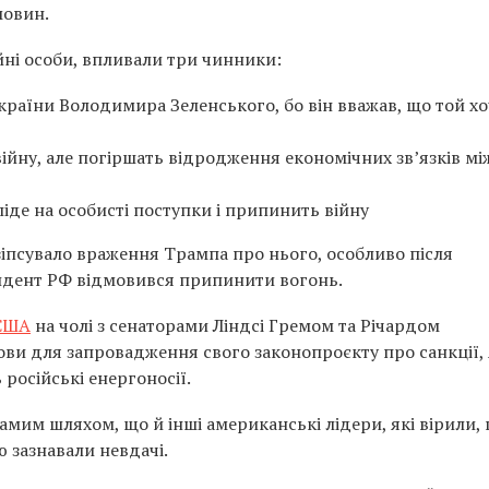
мовин.
йні особи, впливали три чинники:
раїни Володимира Зеленського, бо він вважав, що той хо
 війну, але погіршать відродження економічних зв’язків м
 піде на особисті поступки і припинить війну
зіпсувало враження Трампа про нього, особливо після
идент РФ відмовився припинити вогонь.
 США
на чолі з сенаторами Ліндсі Гремом та Річардом
ови для запровадження свого законопроєкту про санкції,
 російські енергоносії.
амим шляхом, що й інші американські лідери, які вірили,
 зазнавали невдачі.