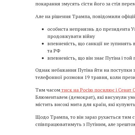
покарання змусять сісти його за стіл пере
Але на рішення Трампа, повідомили офіці
особиста неприязнь до президента Ук
продовжувати війну
впевненість, що санкції не зупинять
та РФ
впевненість, що він знає Путіна і той
Однак небажання Путіна йти на поступки 
телефонної розмови 19 травня, коли през
Тим часом
тиск на Росію посилює і Сенат
Блюменталем (демократ), які висунули ум
містить високі мита для країн, які купують
Щодо Трампа, то він зараз рухається тим с
співпрацюватимуть з Путіним, але зрештою