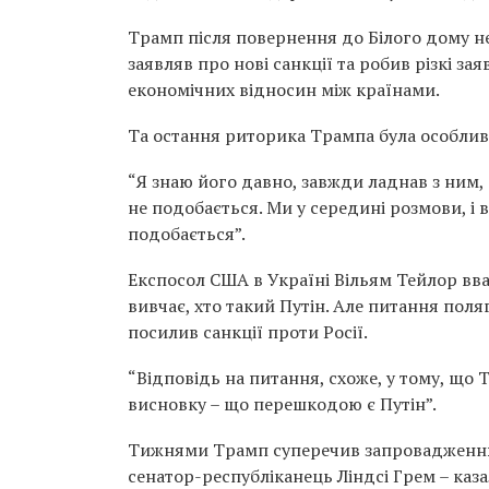
Трамп після повернення до Білого дому н
заявляв про нові санкції та робив різкі з
економічних відносин між країнами.
Та остання риторика Трампа була особли
“Я знаю його давно, завжди ладнав з ним, а
не подобається. Ми у середині розмови, і ві
подобається”.
Експосол США в Україні Вільям Тейлор вва
вивчає, хто такий Путін. Але питання поляг
посилив санкції проти Росії.
“Відповідь на питання, схоже, у тому, що
висновку – що перешкодою є Путін”.
Тижнями Трамп суперечив запровадженню с
сенатор-республіканець Ліндсі Грем – каз