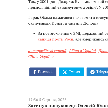
Так, у 2001 році Джордж Буш-молодший ска
прямолінійний та заслуговує довіри”. У 200
Барак Обама намагався налагодити стосунки
окупувавши Крим та частину Донбасу.
За повідомленням ЗМІ, державний 
санкції проти Росії
, але американськ
антиросійські санкції
,
Війна в Україні
,
Дона
США
,
Україна
Facebook
Twitter
Telegr
17:36 5 Серпня, 2026
Загинув пошуковець Олексій Юков,