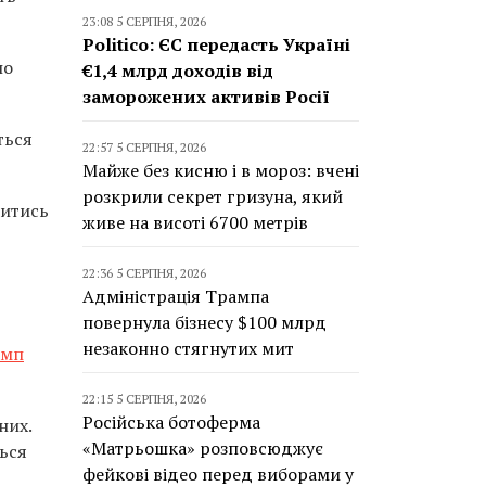
23:08 5 СЕРПНЯ, 2026
Politico: ЄС передасть Україні
по
€1,4 млрд доходів від
заморожених активів Росії
ться
22:57 5 СЕРПНЯ, 2026
Майже без кисню і в мороз: вчені
розкрили секрет гризуна, який
витись
живе на висоті 6700 метрів
22:36 5 СЕРПНЯ, 2026
Адміністрація Трампа
повернула бізнесу $100 млрд
незаконно стягнутих мит
амп
22:15 5 СЕРПНЯ, 2026
Російська ботоферма
них.
«Матрьошка» розповсюджує
ься
фейкові відео перед виборами у