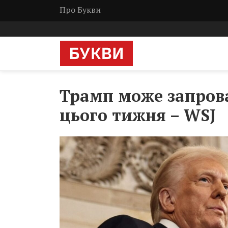
Про Букви
Трамп може запрова
цього тижня – WSJ