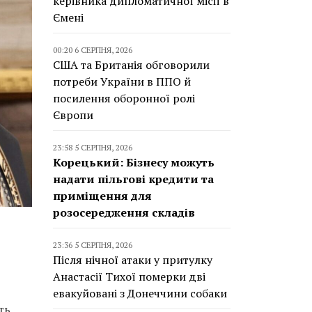
керівника дипломатичної місії в
Ємені
00:20 6 СЕРПНЯ, 2026
США та Британія обговорили
потреби України в ППО й
посилення оборонної ролі
Європи
23:58 5 СЕРПНЯ, 2026
Корецький: Бізнесу можуть
надати пільгові кредити та
приміщення для
розосередження складів
23:36 5 СЕРПНЯ, 2026
Після нічної атаки у притулку
Анастасії Тихої померки дві
евакуйовані з Донеччини собаки
ть