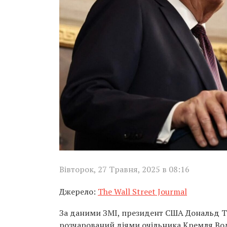
Вівторок, 27 Травня, 2025 в 08:16
Джерело:
The Wall Street Jourmal
За даними ЗМІ, президент США Дональд Т
розчарований діями очільника Кремля Вол