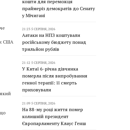
кошти для переможця
праймеріз демократів до Сенату
у Мічигані
че
21:23 5 СЕРПНЯ, 2026
Аатаки на НПЗ коштували
іж США
російському бюджету понад
трильйон рублів
21:12 5 СЕРПНЯ, 2026
У Китаї 6-річна дівчинка
померла після випробування
генної терапії: її смерть
приховували
 який
21:09 5 СЕРПНЯ, 2026
На 88-му році життя помер
 що
колишній президент
Європарламенту Клаус Генш