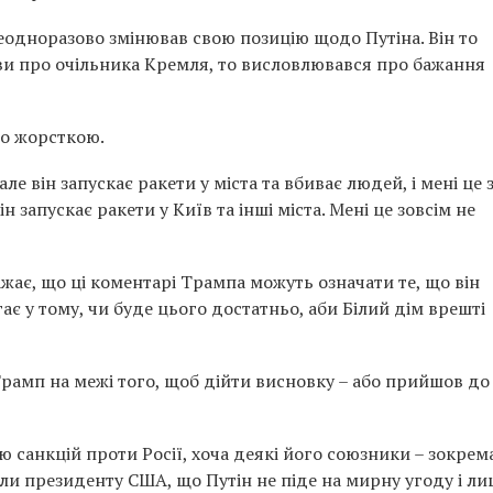
еодноразово змінював свою позицію щодо Путіна. Він то
аяви про очільника Кремля, то висловлювався про бажання
во жорсткою.
ле він запускає ракети у міста та вбиває людей, і мені це 
н запускає ракети у Київ та інші міста. Мені це зовсім не
жає, що ці коментарі Трампа можуть означати те, що він
ає у тому, чи буде цього достатньо, аби Білий дім врешті
 Трамп на межі того, щоб дійти висновку – або прийшов до
анкцій проти Росії, хоча деякі його союзники – зокрем
али президенту США, що Путін не піде на мирну угоду і ли