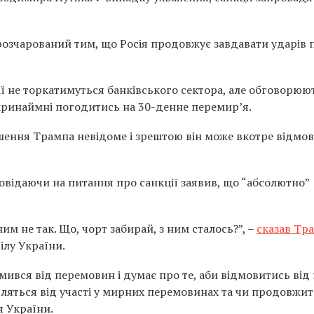
озчарований тим, що Росія продовжує завдавати ударів 
ї не торкатимуться банківського сектора, але обговорюю
 принаймні погодитись на 30-денне перемир’я.
шення Трампа невідоме і зрештою він може вкотре відмо
овідаючи на питання про санкції заявив, що “абсолютно”
ним не так. Що, чорт забирай, з ним сталось?”, –
сказав Тр
ілу України.
вся від перемовин і думає про те, аби відмовитись від 
ляться від участі у мирних перемовинах та чи продовжит
я України.