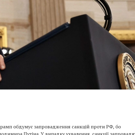
рамп обдумує запровадження санкцій проти РФ, бо
одимира Путіна. У випадку ухвалення, санкції запровадя