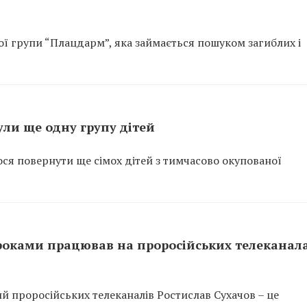
ої групи “Плацдарм”, яка займається пошуком загиблих і
ли ще одну групу дітей
ся повернути ще сімох дітей з тимчасово окупованої
оками працював на проросійських телеканала
й проросійських телеканалів Ростислав Сухачов – це