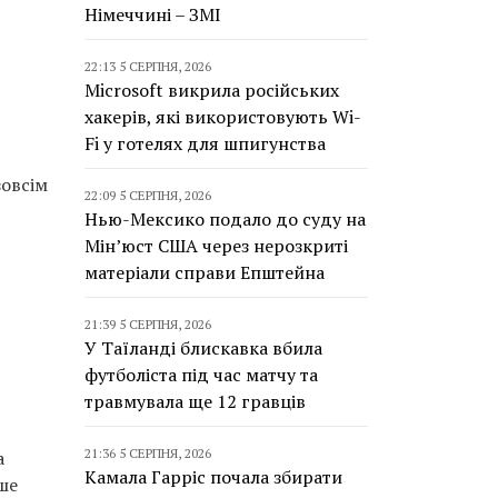
Німеччині – ЗМІ
22:13 5 СЕРПНЯ, 2026
Microsoft викрила російських
хакерів, які використовують Wi-
Fi у готелях для шпигунства
зовсім
22:09 5 СЕРПНЯ, 2026
Нью-Мексико подало до суду на
Мін’юст США через нерозкриті
матеріали справи Епштейна
21:39 5 СЕРПНЯ, 2026
У Таїланді блискавка вбила
футболіста під час матчу та
травмувала ще 12 гравців
21:36 5 СЕРПНЯ, 2026
а
Камала Гарріс почала збирати
ше