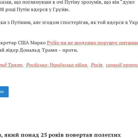
зав, що поглянувши в очі Путіну зрозумів, що він “дуже
8 році Путін вдерся у Грузію.
 з Путіним, але згодом спостерігав, як той вдерся в Укр
секретар США Марко
Рубіо чи не щоденно порушує питанн
ий лідер Дональд Трамп – проти.
льд Трамп
,
Російсько-Українська війна
,
Росія
,
санкції прот
am
 який понад 25 років повертав полеглих