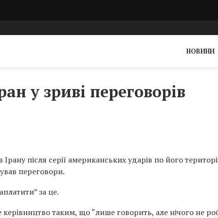
НОВИНИ
ан у зриві переговорів
рану після серії американських ударів по його територі
гував переговори.
платити” за це.
е керівництво таким, що “лише говорить, але нічого не ро