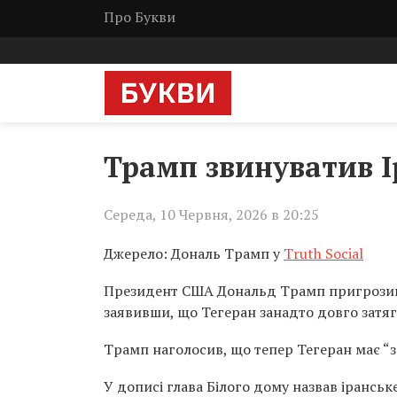
Про Букви
Трамп звинуватив Ір
Середа, 10 Червня, 2026 в 20:25
Джерело: Дональ Трамп у
Truth Social
Президент США Дональд Трамп пригрозив І
заявивши, що Тегеран занадто довго затя
Трамп наголосив, що тепер Тегеран має “за
У дописі глава Білого дому назвав іранськ