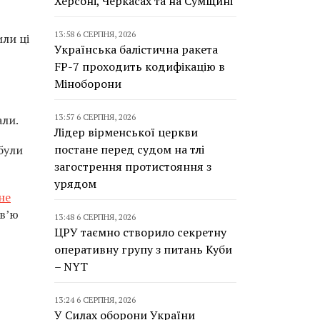
Херсоні, Черкасах та на Сумщині
13:58 6 СЕРПНЯ, 2026
или ці
Українська балістична ракета
FP-7 проходить кодифікацію в
Міноборони
13:57 6 СЕРПНЯ, 2026
али.
Лідер вірменської церкви
постане перед судом на тлі
були
загострення протистояння з
урядом
не
рв’ю
13:48 6 СЕРПНЯ, 2026
ЦРУ таємно створило секретну
оперативну групу з питань Куби
– NYT
13:24 6 СЕРПНЯ, 2026
У Силах оборони України