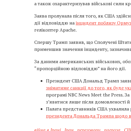
а також охарактеризував військові сили кр
Заява пролунала після того, як США здійсн
дії відповіддю на
інцидент поблизу Ормуз
гелікоптер Apache.
Спершу Трамп заявив, що Сполучені Штати
применшив значення інциденту, зазначивши
За даними американських військових, обох
“пропорційною відповіддю” на його дії.
Президент США Дональд Трамп заяв
зніматиме санкції до того, як буде у
програмі NBC News Meet the Press. З
з’явитися лише після домовленості й
Палата представників США ухвалила
президента Дональда Трампа щодо ве
війна в Ірані
,
Іран
,
переговори
,
погроза
,
СШ