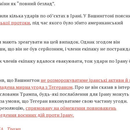
аїни як “повний безлад”.
или кілька ударів по об’єктах в Ірані. У Вашингтоні поясн
ької протоки
, під час якого було збито американський
 мають зреагувати на цей випадок. Однак згодом він
, що він не був серйозним, і члени екіпажу не постражд
 членів екіпажу вдалося евакуювати, тож удари по Ірану 
ив, що Вашингтон
не розморожуватиме іранські активи й 
кладена мирна угода з Тегераном
. Про це він сказав в інте
а словами Трампа, будь-які послаблення для Ірану можуть
 за умови, що Тегеран виконуватиме свою частину угоди.
 резолюцію,
спрямовану на обмеження повноважень
дення воєнних дій проти Ірану.
А
,
Трамп