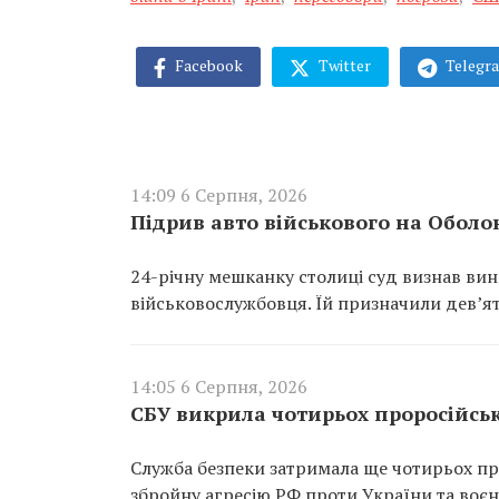
Facebook
Twitter
Telegr
14:09 6 Серпня, 2026
Підрив авто військового на Оболо
24-річну мешканку столиці суд визнав ви
військовослужбовця. Їй призначили дев’ят
14:05 6 Серпня, 2026
СБУ викрила чотирьох проросійськи
Служба безпеки затримала ще чотирьох про
збройну агресію РФ проти України та воєн