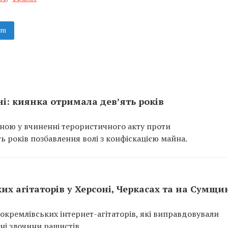
am
ні: киянка отримала дев’ять років
нною у вчиненні терористичного акту проти
ь років позбавлення волі з конфіскацією майна.
х агітаторів у Херсоні, Черкасах та на Сумщи
кремлівських інтернет-агітаторів, які виправдовували
ні злочини рашистів.