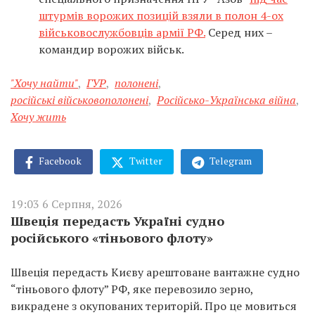
штурмів ворожих позицій взяли в полон 4-ох
військовослужбовців армії РФ.
Серед них –
командир ворожих військ.
"Хочу найти"
,
ГУР
,
полонені
,
російські військовополонені
,
Російсько-Українська війна
,
Хочу жить
Facebook
Twitter
Telegram
19:03 6 Серпня, 2026
Швеція передасть Україні судно
російського «тіньового флоту»
Швеція передасть Києву арештоване вантажне судно
“тіньового флоту” РФ, яке перевозило зерно,
викрадене з окупованих територій. Про це мовиться