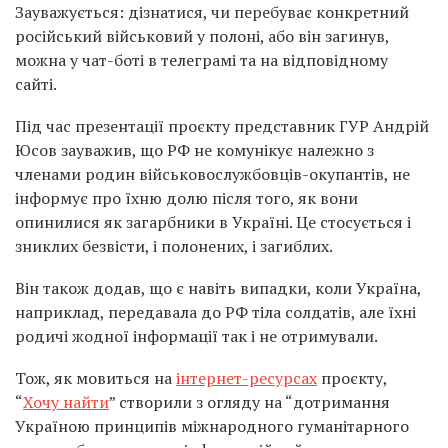
Зауважується: дізнатися, чи перебуває конкретний
російський військовий у полоні, або він загинув,
можна у чат-боті в телеграмі та на відповідному
сайті.
Під час презентації проєкту представник ГУР Андрій
Юсов зауважив, що РФ не комунікує належно з
членами родин військовослужбовців-окупантів, не
інформує про їхню долю після того, як вони
опинилися як загарбники в Україні. Це стосується і
зниклих безвісти, і полонених, і загиблих.
Він також додав, що є навіть випадки, коли Україна,
наприклад, передавала до РФ тіла солдатів, але їхні
родичі жодної інформації так і не отримували.
Тож, як мовиться на
інтернет-ресурсах
проєкту,
“
Хочу найти
” створили з огляду на “дотримання
Україною принципів міжнародного гуманітарного