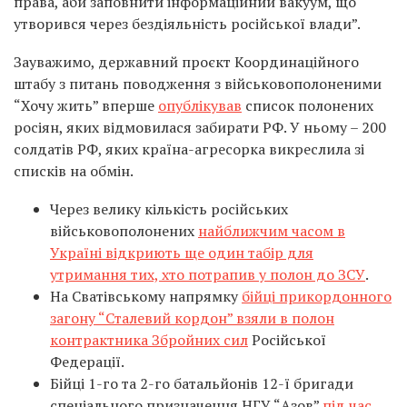
права, аби заповнити інформаційний вакуум, що
утворився через бездіяльність російської влади”.
Зауважимо, державний проєкт Координаційного
штабу з питань поводження з військовополоненими
“Хочу жить” вперше
опублікував
список полонених
росіян, яких відмовилася забирати РФ. У ньому – 200
солдатів РФ, яких країна-агресорка викреслила зі
списків на обмін.
Через велику кількість російських
військовополонених
найближчим часом в
Україні відкриють ще один табір для
утримання тих, хто потрапив у полон до ЗСУ
.
На Сватівському напрямку
бійці прикордонного
загону “Сталевий кордон” взяли в полон
контрактника Збройних сил
Російської
Федерації.
Бійці 1-го та 2-го батальйонів 12-ї бригади
спеціального призначення НГУ “Азов”
під час