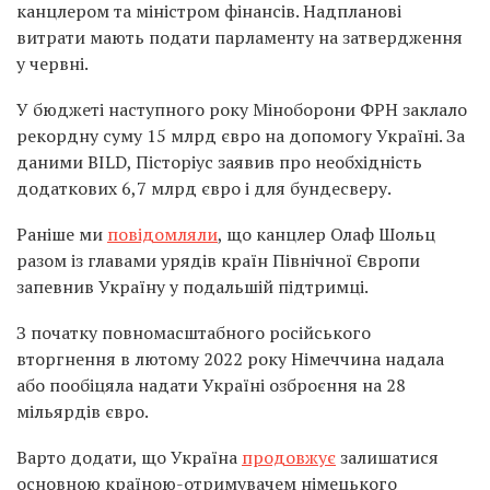
канцлером та міністром фінансів. Надпланові
витрати мають подати парламенту на затвердження
у червні.
У бюджеті наступного року Міноборони ФРН заклало
рекордну суму 15 млрд євро на допомогу Україні. За
даними BILD, Пісторіус заявив про необхідність
додаткових 6,7 млрд євро і для бундесверу.
Раніше ми
повідомляли
, що канцлер Олаф Шольц
разом із главами урядів країн Північної Європи
запевнив Україну у подальшій підтримці.
З початку повномасштабного російського
вторгнення в лютому 2022 року Німеччина надала
або пообіцяла надати Україні озброєння на 28
мільярдів євро.
Варто додати, що Україна
продовжує
залишатися
основною країною-отримувачем німецького