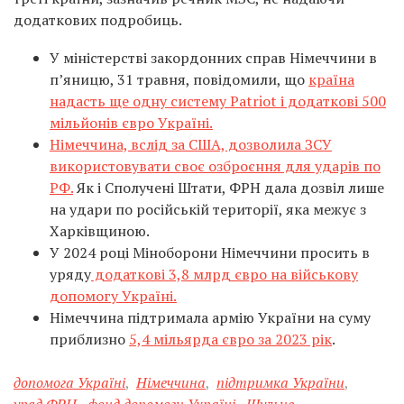
додаткових подробиць.
У міністерстві закордонних справ Німеччини в
п’яницю, 31 травня, повідомили, що
країна
надасть ще одну систему Patriot і додаткові 500
мільйонів євро Україні.
Німеччина, вслід за США, дозволила ЗСУ
використовувати своє озброєння для ударів по
РФ.
Як і Сполучені Штати, ФРН дала дозвіл лише
на удари по російській території, яка межує з
Харківщиною.
У 2024 році Міноборони Німеччини просить в
уряду
додаткові 3,8 млрд євро на військову
допомогу Україні.
Німеччина підтримала армію України на суму
приблизно
5,4 мільярда євро за 2023 рік
.
допомога Україні
,
Німеччина
,
підтримка України
,