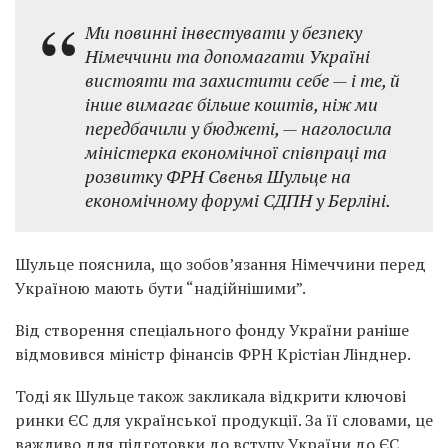
Ми повинні інвестувати у безпеку
Німеччини та допомагати Україні
вистояти та захистити себе — і те, й
інше вимагає більше коштів, ніж ми
передбачили у бюджеті, — наголосила
міністерка економічної співпраці та
розвитку ФРН Свенья Шульце на
економічному форумі СДПН у Берліні.
Шульце пояснила, що зобов’язання Німеччини перед
Україною мають бути “надійнішими”.
Від створення спеціального фонду України раніше
відмовився міністр фінансів ФРН Крістіан Лінднер.
Тоді як Шульце також закликала відкрити ключові
ринки ЄС для української продукції. За її словами, це
важливо для підготовки до вступу України до ЄС.