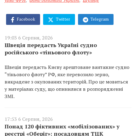
уряд ФРН
,
фонд допомоги Україні
,
Шульце
Facebook
Twitter
Telegram
19:03 6 Серпня, 2026
Швеція передасть Україні судно
російського «тіньового флоту»
Швеція передасть Києву арештоване вантажне судно
“тіньового флоту” РФ, яке перевозило зерно,
викрадене з окупованих територій. Про це мовиться
у матеріалах суду, що опинилися в розпорядженні
ЗМІ.
17:53 6 Серпня, 2026
Понад 120 фіктивних «мобілізованих» у
реєстрі «Оберіг»: посадовцям ТЦК