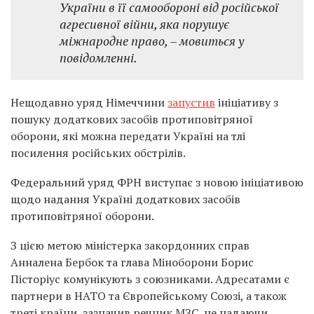
України в її самообороні від російської
агресивної війни, яка порушує
міжнародне право, – мовиться у
повідомленні.
Нещодавно уряд Німеччини
запустив
ініціативу з
пошуку додаткових засобів протиповітряної
оборони, які можна передати Україні на тлі
посилення російських обстрілів.
Федеральний уряд ФРН виступає з новою ініціативою
щодо надання Україні додаткових засобів
протиповітряної оборони.
З цією метою міністерка закордонних справ
Анналена Бербок та глава Міноборони Борис
Пісторіус комунікують з союзниками. Адресатами є
партнери в НАТО та Європейському Союзі, а також
треті країни, зазначив речник МЗС, не надаючи