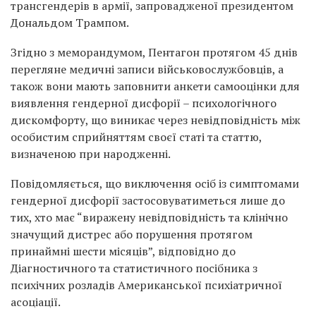
трансгендерів в армії, запровадженої президентом
Дональдом Трампом.
Згідно з меморандумом, Пентагон протягом 45 днів
перегляне медичні записи військовослужбовців, а
також вони мають заповнити анкети самооцінки для
виявлення гендерної дисфорії – психологічного
дискомфорту, що виникає через невідповідність між
особистим сприйняттям своєї статі та статтю,
визначеною при народженні.
Повідомляється, що виключення осіб із симптомами
гендерної дисфорії застосовуватиметься лише до
тих, хто має “виражену невідповідність та клінічно
значущий дистрес або порушення протягом
принаймні шести місяців”, відповідно до
Діагностичного та статистичного посібника з
психічних розладів Американської психіатричної
асоціації.