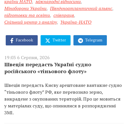
країни НАТО
,
міжнародні відносини
,
Міноборони України
,
Північноатлантичний альянс
,
підготовки та освіти
,
співпраця
,
Спільний центр з аналізу
,
Україна-НАТО
Facebook
Twitter
Telegram
19:03 6 Серпня, 2026
Швеція передасть Україні судно
російського «тіньового флоту»
Швеція передасть Києву арештоване вантажне судно
“тіньового флоту” РФ, яке перевозило зерно,
викрадене з окупованих територій. Про це мовиться
у матеріалах суду, що опинилися в розпорядженні
ЗМІ.