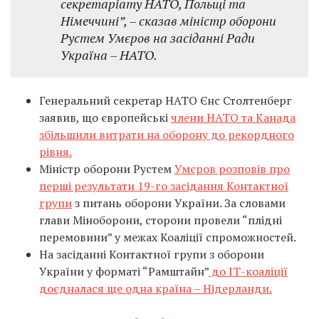
секретаріату НАТО, Польщі та
Німеччині”, – сказав міністр оборони
Рустем Умєров на засіданні Ради
Україна – НАТО.
Генеральний секретар НАТО Єнс Столтенберг
заявив, що європейські
члени НАТО та Канада
збільшили витрати на оборону до рекордного
рівня.
Міністр оборони Рустем
Умєров розповів про
перші результати 19-го засідання Контактної
групи
з питань оборони України. За словами
глави Міноборони, сторони провели “плідні
перемовини” у межах Коаліції спроможностей.
На засіданні Контактної групи з оборони
України у форматі “Рамштайн”
до ІТ-коаліції
доєдналася ще одна країна – Нідерланди.