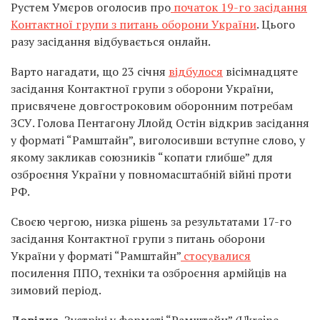
Рустем Умєров оголосив про
початок 19-го засідання
Контактної групи з питань оборони України
. Цього
разу засідання відбувається онлайн.
Варто нагадати, що 23 січня
відбулося
вісімнадцяте
засідання Контактної групи з оборони України,
присвячене довгостроковим оборонним потребам
ЗСУ. Голова Пентагону Ллойд Остін відкрив засідання
у форматі “Рамштайн”, виголосивши вступне слово, у
якому закликав союзників “копати глибше” для
озброєння України у повномасштабній війні проти
РФ.
Своєю чергою, низка рішень за результатами 17-го
засідання Контактної групи з питань оборони
України у форматі “Рамштайн”
стосувалися
посилення ППО, техніки та озброєння армійців на
зимовий період.
Довідка.
Зустрічі у форматі “Рамштайн” (Ukraine