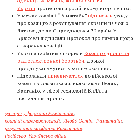
одиниць на місяць, аби допомогти
Україні
протистояти російському вторгненню.
У межах коаліції “Рамштайн”
підписали
угоду
про коаліцію з розмінування України на чолі з
Литвою, до якої приєдналися 20 країн. У
Брюсселі підписали Протокол про наміри щодо
створення коаліції.
Україна та Латвія створили
Коаліцію дронів та
радіоелектронної боротьби
, до якої
приєднуватимуться країни-союзники.
Нідерланди
приєднуються
до військової
коаліції з союзниками, включаючи Велику
Британію, у сфері технологій БпЛА та
постачання дронів.
зустріч у форматі Рамштайн
,
коаліції спроможностей
,
Ллойд Остін
,
Рамштайн
,
результати засідання Рамштайн
,
Російсько-Українська війна