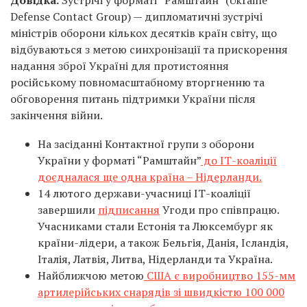
Defense Contact Group) — дипломатичні зустрічі
міністрів оборони кількох десятків країн світу, що
відбуваються з метою синхронізації та прискорення
надання зброї Україні для протистояння
російському повномасштабному вторгненню та
обговорення питань підтримки України після
закінчення війни.
На засіданні Контактної групи з оборони
України у форматі “Рамштайн”
до ІТ-коаліції
доєдналася ще одна країна – Нідерланди.
14 лютого держави-учасниці ІТ-коаліції
завершили
підписання
Угоди про співпрацю.
Учасниками стали Естонія та Люксембург як
країни-лідери, а також Бельгія, Данія, Ісландія,
Італія, Латвія, Литва, Нідерланди та Україна.
Найближчою метою
США є виробництво 155-мм
артилерійських снарядів зі швидкістю 100 000