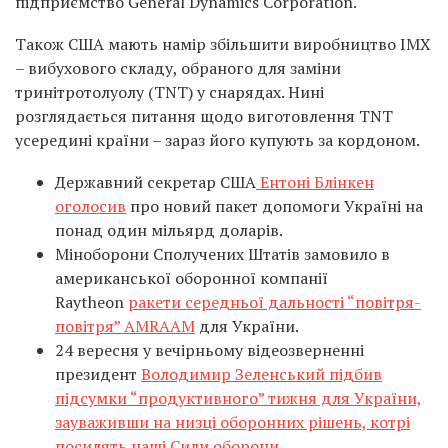
підприємство General Dynamics Corporation.
Також США мають намір збільшити виробництво IMX
– вибухового складу, обраного для заміни
тринітротолуолу (TNT) у снарядах. Нині
розглядається питання щодо виготовлення TNT
усередині країни – зараз його купують за кордоном.
Державний секретар США
Ентоні Блінкен
оголосив
про новий пакет допомоги Україні на
понад один мільярд доларів.
Міноборони Сполучених Штатів замовило в
американської оборонної компанії
Raytheon
ракети середньої дальності “повітря-
повітря” AMRAAM
для України.
24 вересня у вечірньому відеозверненні
президент
Володимир Зеленський підбив
підсумки “продуктивного” тижня для України,
зауваживши на низці оборонних рішень, котрі
посилять наші Сили оборони.