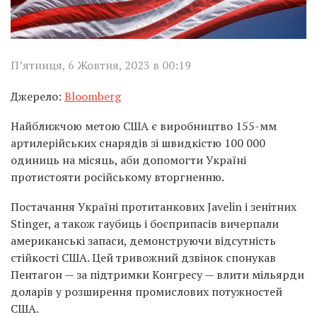
П’ятниця, 6 Жовтня, 2023 в 00:19
Джерело:
Bloomberg
Найближчою метою США є виробництво 155-мм
артилерійських снарядів зі швидкістю 100 000
одиниць на місяць, аби допомогти Україні
протистояти російському вторгненню.
Постачання Україні протитанкових Javelin і зенітних
Stinger, а також гаубиць і боєприпасів вичерпали
американські запаси, демонструючи відсутність
стійкості США. Цей тривожний дзвінок спонукав
Пентагон — за підтримки Конгресу — влити мільярди
доларів у розширення промислових потужностей
США.