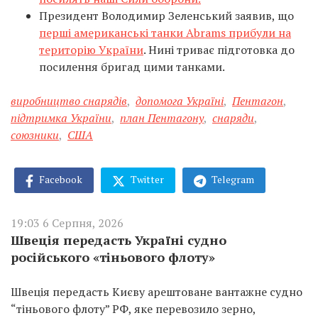
Президент Володимир Зеленський заявив, що
перші американські танки Abrams прибули на
територію України
. Нині триває підготовка до
посилення бригад цими танками.
виробництво снарядів
,
допомога Україні
,
Пентагон
,
підтримка України
,
план Пентагону
,
снаряди
,
союзники
,
США
Facebook
Twitter
Telegram
19:03 6 Серпня, 2026
Швеція передасть Україні судно
російського «тіньового флоту»
Швеція передасть Києву арештоване вантажне судно
“тіньового флоту” РФ, яке перевозило зерно,