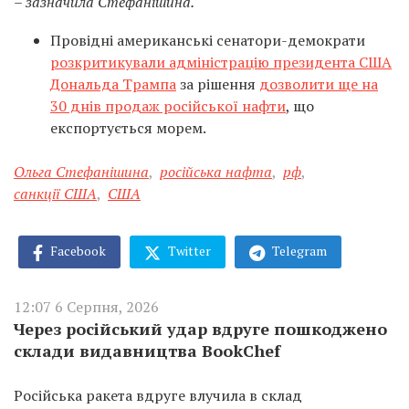
– зазначила Стефанішина.
Провідні американські сенатори-демократи
розкритикували адміністрацію президента США
Дональда Трампа
за рішення
дозволити ще на
30 днів продаж російської нафти
, що
експортується морем.
Ольга Стефанішина
,
російська нафта
,
рф
,
санкції США
,
США
Facebook
Twitter
Telegram
12:07 6 Серпня, 2026
Через російський удар вдруге пошкоджено
склади видавництва BookChef
Російська ракета вдруге влучила в склад