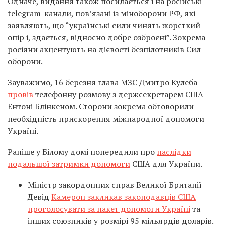
Одначе, видання також посилається і на російські
telegram-канали, пов’язані із міноборони РФ, які
заявляють, що “українські сили чинять жорсткий
опір і, здається, відносно добре озброєні”. Зокрема
росіяни акцентують на дієвості безпілотників Сил
оборони.
Зауважимо, 16 березня глава МЗС Дмитро Кулеба
провів
телефонну розмову з держсекретарем США
Ентоні Блінкеном. Сторони зокрема обговорили
необхідність прискорення міжнародної допомоги
Україні.
Раніше у Білому домі попередили про
наслідки
подальшої затримки допомоги
США для України.
Міністр закордонних справ Великої Британії
Девід
Камерон закликав законодавців США
проголосувати за пакет допомоги Україні
та
інших союзників у розмірі 95 мільярдів доларів.