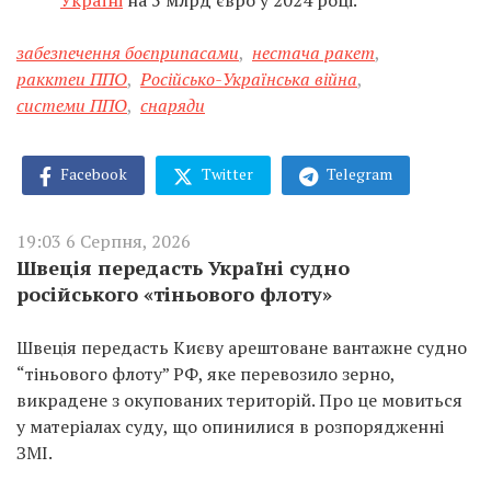
Україні
на 5 млрд євро у 2024 році.
забезпечення боєприпасами
,
нестача ракет
,
ракктеи ППО
,
Російсько-Українська війна
,
системи ППО
,
снаряди
Facebook
Twitter
Telegram
19:03 6 Серпня, 2026
Швеція передасть Україні судно
російського «тіньового флоту»
Швеція передасть Києву арештоване вантажне судно
“тіньового флоту” РФ, яке перевозило зерно,
викрадене з окупованих територій. Про це мовиться
у матеріалах суду, що опинилися в розпорядженні
ЗМІ.