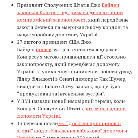
Президент Сполучених Штатів Джо
Байден
закликав Конгрес підтримати двопартійний
компромісний законопроєкт,
який передбачає
заходи безпеки на американському кордоні та
надає збройову допомогу Україні.
27 лютого президент США Джо
Байден
провів
зустріч з чотирма лідерами
Конгресу з метою пришвидшити дії стосовно
законопроєкту, який передбачає допомогу
Україні та уникнення припинення роботи уряду.
Лідер більшості в Сенаті демократ Чак Шумер,
виходячи з Білого Дому, заявив, що це була
“продуктивна та інтенсивна зустріч”.
У ЗМІ назвали новий ймовірний термін, коли
Конгрес Сполучених Штатів
розгляне надання
допомоги Україні.
13 березня посли
ЄС “досягли принципової
згоди” щодо збільшення військової допомоги