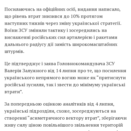
Посилаючись на офіційних осіб, видання написало,
що рівень втрат знизився до 10% протягом
наступних тижнів через зміну української стратегії.
Воїни ЗСУ змінили тактику і зосередились на
виснаженні російських сил артилерією і ракетами
дальнього радіусу дії замість широкомасштабних
штурмів.
Це підтверджує і заява Головнокомандувача ЗСУ
Валерія Залужного від 14 липня про те, що посилення
українського непрямого вогню може як “притиснути
російські зусилля, так і звести до мінімуму українські
втрати”.
За попередньою оцінкою аналітиків від 4 липня,
українські підрозділи, схоже, зосереджуються на
створенні “асиметричного вектору втрат”, зберігаючи
живу силу ціною повільнішого звільнення територій