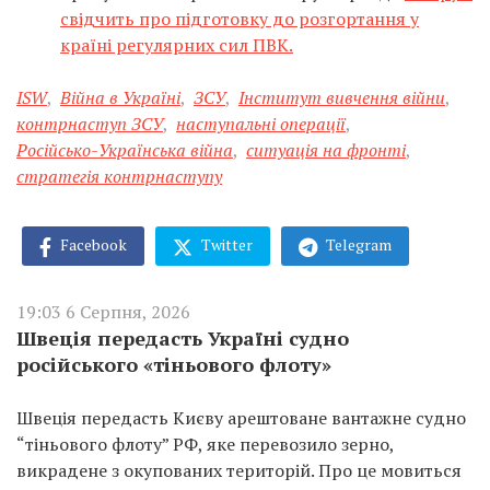
свідчить про підготовку до розгортання у
країні регулярних сил ПВК.
ISW
,
Війна в Україні
,
ЗСУ
,
Інститут вивчення війни
,
контрнаступ ЗСУ
,
наступальні операції
,
Російсько-Українська війна
,
ситуація на фронті
,
стратегія контрнаступу
Facebook
Twitter
Telegram
19:03 6 Серпня, 2026
Швеція передасть Україні судно
російського «тіньового флоту»
Швеція передасть Києву арештоване вантажне судно
“тіньового флоту” РФ, яке перевозило зерно,
викрадене з окупованих територій. Про це мовиться