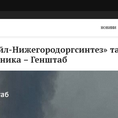
НОВИНИ
йл-Нижегородоргсинтез» т
вника – Генштаб