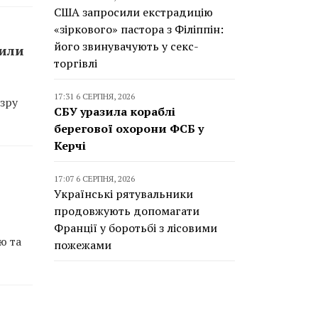
США запросили екстрадицію
«зіркового» пастора з Філіппін:
його звинувачують у секс-
сили
торгівлі
17:31 6 СЕРПНЯ, 2026
зру
СБУ уразила кораблі
берегової охорони ФСБ у
Керчі
17:07 6 СЕРПНЯ, 2026
Українські рятувальники
продовжують допомагати
Франції у боротьбі з лісовими
ю та
пожежами