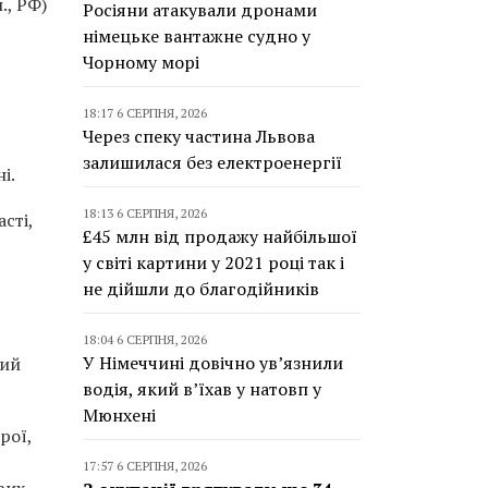
., РФ)
Росіяни атакували дронами
німецьке вантажне судно у
Чорному морі
18:17 6 СЕРПНЯ, 2026
Через спеку частина Львова
залишилася без електроенергії
і.
18:13 6 СЕРПНЯ, 2026
сті,
£45 млн від продажу найбільшої
у світі картини у 2021 році так і
не дійшли до благодійників
18:04 6 СЕРПНЯ, 2026
У Німеччині довічно ув’язнили
ний
водія, який в’їхав у натовп у
Мюнхені
рої,
17:57 6 СЕРПНЯ, 2026