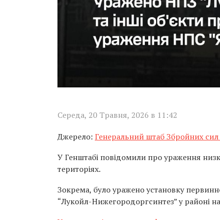
Середа, 20 Травня, 2026 в 11:42
Джерело:
Генеральний штаб Збройних сил
У Генштабі повідомили про ураження низк
територіях.
Зокрема, було уражено установку первин
“Лукойл-Нижегородоргсинтез” у районі на