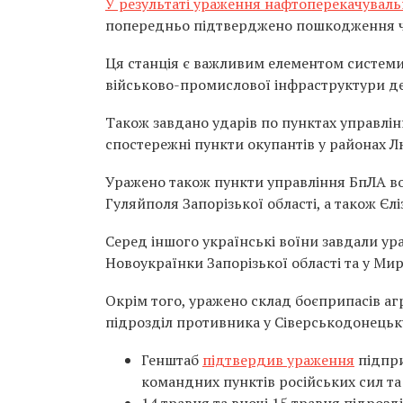
У результаті ураження нафтоперекачувальн
попередньо підтверджено пошкодження чо
Ця станція є важливим елементом системи
військово-промислової інфраструктури д
Також завдано ударів по пунктах управлін
спостережні пункти окупантів у районах Л
Уражено також пункти управління БпЛА во
Гуляйполя Запорізької області, а також Єл
Серед іншого українські воїни завдали у
Новоукраїнки Запорізької області та у Мир
Окрім того, уражено склад боєприпасів аг
підрозділ противника у Сіверськодонецьк
Генштаб
підтвердив ураження
підпри
командних пунктів російських сил та