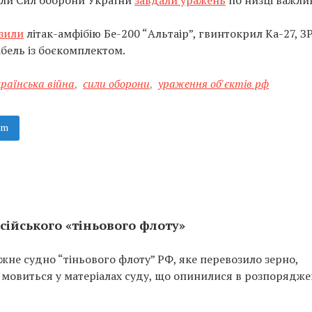
діли Сил оборони України
завдали уражень
по низці важли
зили
літак-амфібію Бе-200 “Альтаір”, гвинтокрил Ка-27, З
бель із боєкомплектом.
країнська війна
,
сили оборони
,
ураження об'єктів рф
am
сійського «тіньового флоту»
не судно “тіньового флоту” РФ, яке перевозило зерно,
 мовиться у матеріалах суду, що опинилися в розпорядже