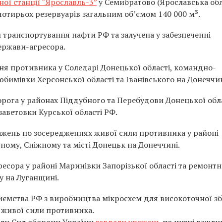
ої станції “Ярославль-3”
у Семибратово (Ярославська обл
тирьох резервуарів загальним об’ємом 140 000 м³.
 транспортування нафти РФ та залучена у забезпеченні
ержави-агресора.
ня противника у Соледарі Донецької області, командно-
юбимівки Херсонської області та Іванівського на Донеччин
рога у районах Піддубного та Перебудови Донецької обла
ізаветовки Курської області РФ.
ражень по зосередженнях живої сили противника у районі
ному, Сніжному та місті Донецьк на Донеччині.
ресора у районі Маринівки Запорізької області та ремонт
у на Луганщині.
ємства РФ з виробництва мікросхем для високоточної зб
 живої сили противника.