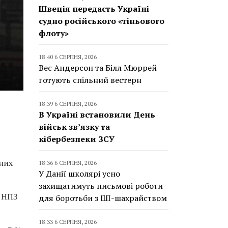
Швеція передасть Україні
судно російського «тіньового
флоту»
18:40 6 СЕРПНЯ, 2026
Вес Андерсон та Білл Мюррей
готують спільний вестерн
18:39 6 СЕРПНЯ, 2026
В Україні встановили День
військ зв’язку та
кібербезпеки ЗСУ
аних
18:36 6 СЕРПНЯ, 2026
У Данії школярі усно
захищатимуть письмові роботи
а НПЗ
для боротьби з ШІ-шахрайством
18:33 6 СЕРПНЯ, 2026