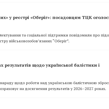
их» у реєстрі «Оберіг»: посадовцям ТЦК оголо
ектування та соціальної підтримки повідомили про підо
тру військовозобов’язаних “Оберіг”.
ах результатів щодо української балістики і
нараду щодо роботи над українською балістичною зброє
зраховує на досягнення результатів у 2026–2027 роках.