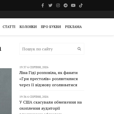
СТАТТІ
КОЛОНКИ
ПРО БУКВИ
РЕКЛАМА
а
19:37 6 СЕРПНЯ, 2026
Ліна Гіді розповіла, як фанати
«Гри престолів» розлютилися
через її відмову оголюватися
19:36 6 СЕРПНЯ, 2026
У США скасували обмеження на
охоплення аудиторії