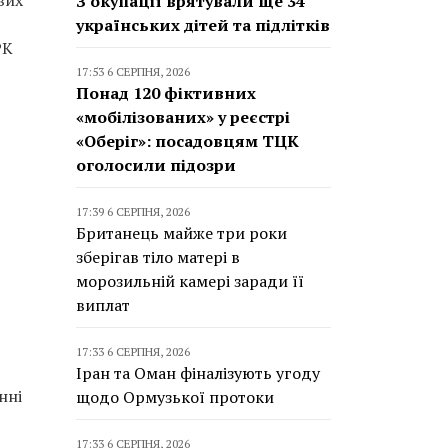
вих
З окупації врятували ще 34
українських дітей та підлітків
РК
17:53 6 СЕРПНЯ, 2026
Понад 120 фіктивних
«мобілізованих» у реєстрі
«Оберіг»: посадовцям ТЦК
оголосили підозри
17:39 6 СЕРПНЯ, 2026
Британець майже три роки
зберігав тіло матері в
морозильній камері заради її
виплат
17:33 6 СЕРПНЯ, 2026
Іран та Оман фіналізують угоду
нні
щодо Ормузької протоки
17:33 6 СЕРПНЯ, 2026