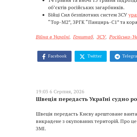
14 травня та вночі 15 травня підроз
об’єктів російських загарбників.
Бійці Сил безпілотних систем ЗСУ
ура
“Тор-М2”, ЗРГК “Панцирь-С1” та кора
Війна в Україні
,
Генштаб
,
ЗСУ
,
Російсько-У
Facebook
Twitter
Telegr
19:03 6 Серпня, 2026
Швеція передасть Україні судно ро
Швеція передасть Києву арештоване вантаж
викрадене з окупованих територій. Про це
ЗМІ.