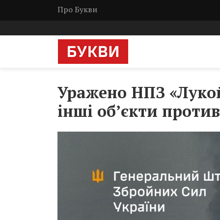
Про Букви
Уражено НПЗ «Луко
інші об’єкти проти