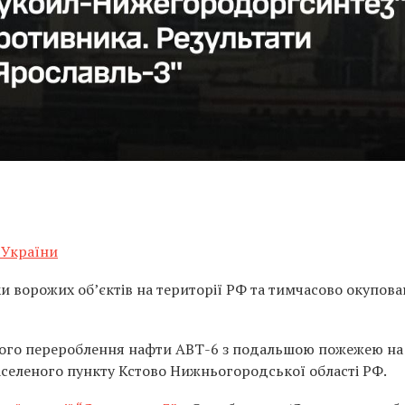
 України
и ворожих об’єктів на території РФ та тимчасово окупов
ного перероблення нафти АВТ-6 з подальшою пожежею н
селеного пункту Кстово Нижньогородської області РФ.