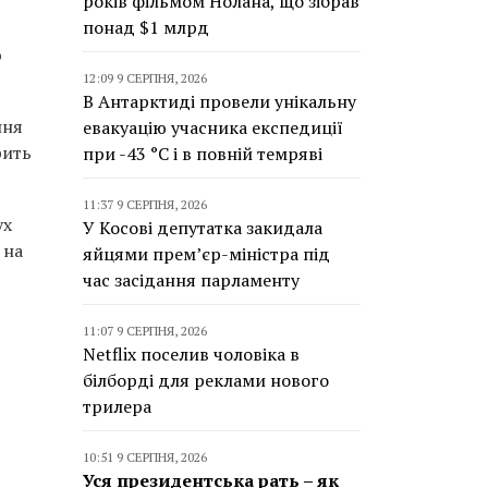
років фільмом Нолана, що зібрав
понад $1 млрд
ю
12:09 9 СЕРПНЯ, 2026
В Антарктиді провели унікальну
ння
евакуацію учасника експедиції
рить
при -43 °C і в повній темряві
11:37 9 СЕРПНЯ, 2026
ух
У Косові депутатка закидала
 на
яйцями прем’єр-міністра під
час засідання парламенту
11:07 9 СЕРПНЯ, 2026
Netflix поселив чоловіка в
білборді для реклами нового
трилера
10:51 9 СЕРПНЯ, 2026
Уся президентська рать – як