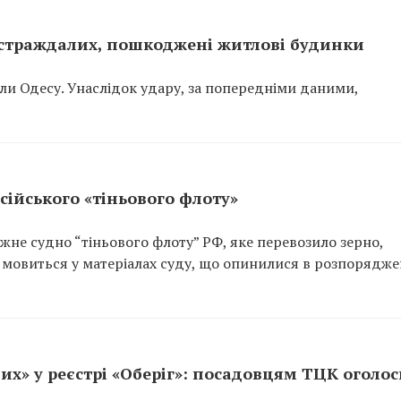
постраждалих, пошкоджені житлові будинки
вали Одесу. Унаслідок удару, за попередніми даними,
сійського «тіньового флоту»
не судно “тіньового флоту” РФ, яке перевозило зерно,
 мовиться у матеріалах суду, що опинилися в розпорядже
их» у реєстрі «Оберіг»: посадовцям ТЦК оголо