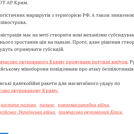
ТОТ АР Крим.
огістичних маршрутів з територією РФ. А також знижено
півострова.
ністрація має на меті створити нові механізми субсидува
ього зростання цін на пальне. Проте, дане рішення ство
будуть отримувати субсидій.
имчасово окупованого Криму пролунали потужні вибухи.
Р
йському міноборони повідомили про атаку безпілотників
анські далекобійні ракети для масштабного удару по
сово окупованому Криму.
нестача палива
,
пальне
,
повномасштабна війна
,
осійсько-Українська війна
,
тимчасово окупований Крим
,