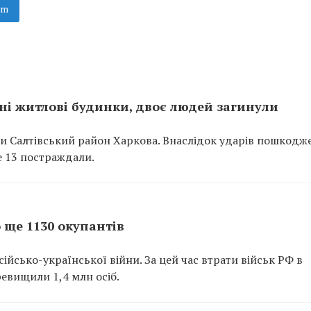
am
ні житлові будинки, двоє людей загинули
али Салтівський район Харкова. Внаслідок ударів пошкодж
е 13 постраждали.
о ще 1130 окупантів
йсько-української війни. За цей час втрати військ РФ в
еревищили 1,4 млн осіб.