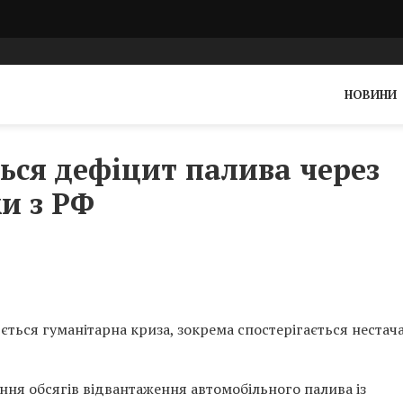
НОВИНИ
ься дефіцит палива через
и з РФ
ться гуманітарна криза, зокрема спостерігається нестач
ння обсягів відвантаження автомобільного палива із