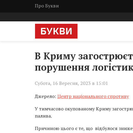
Про Букви
В Криму загострюєт
порушення логістик
Субота, 16 Вересня, 2023 в 15:01
Джерело:
Центр національного спротиву
У тимчасово окупованому Криму загострює
палива.
Причиною цього є те, що відбулося зниже