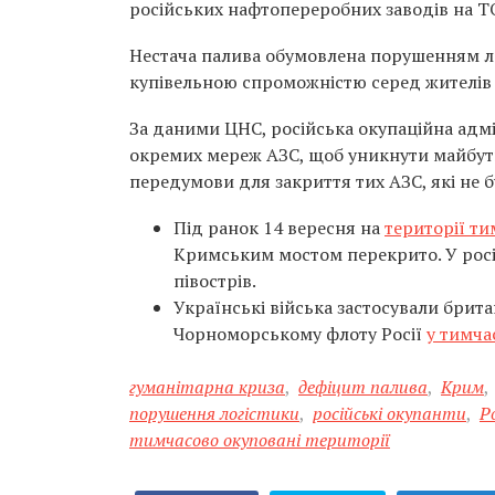
російських нафтопереробних заводів на 
Нестача палива обумовлена порушенням л
купівельною спроможністю серед жителів 
За даними ЦНС, російська окупаційна адмі
окремих мереж АЗС, щоб уникнути майбутн
передумови для закриття тих АЗС, які не 
Під ранок 14 вересня на
території т
Кримським мостом перекрито. У росі
півострів.
Українські війська застосували брит
Чорноморському флоту Росії
у тимча
гуманітарна криза
,
дефіцит палива
,
Крим
,
порушення логістики
,
російські окупанти
,
Р
тимчасово окуповані території