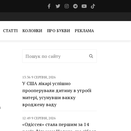
СТАТТІ
КОЛОНКИ
ПРО БУКВИ
РЕКЛАМА
13:36 9 СЕРПНЯ, 2026
У США лікарі успішно
прооперували дитину в утробі
матері, усунувши важку
вроджену ваду
а
12:49 9 СЕРПНЯ, 2026
«Одіссея» стала першим за 14